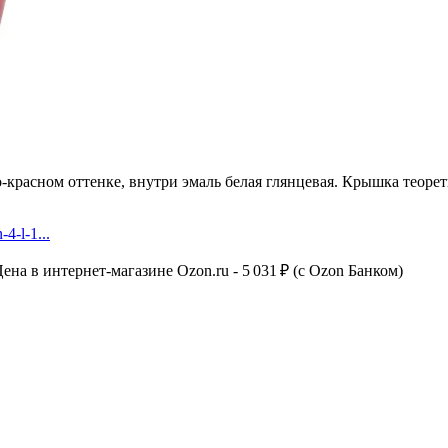
расном оттенке, внутри эмаль белая глянцевая. Крышка теорети
4-l-1...
Цена в интернет-магазине Ozon.ru - 5 031 ₽ (c Ozon Банком)