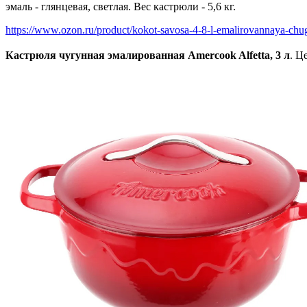
эмаль - глянцевая, светлая. Вес кастрюли - 5,6 кг.
https://www.ozon.ru/product/kokot-savosa-4-8-l-emalirovannaya-chu
Кастрюля чугунная эмалированная Amercook Alfetta, 3 л
. Ц