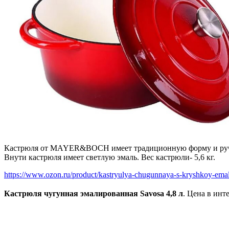
Кастрюля от MAYER&BOCH имеет традиционную форму и ручку 
Внути кастрюля имеет светлую эмаль. Вес кастрюли- 5,6 кг.
https://www.ozon.ru/product/kastryulya-chugunnaya-s-kryshkoy-emal
Кастрюля чугунная эмалированная Savosa 4,8 л
. Цена в инт