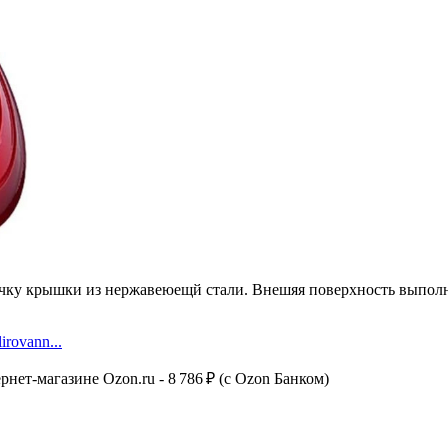
крышки из нержавеюещй стали. Внешяя поверхность выполнена
irovann...
ернет-магазине Ozon.ru - 8 786 ₽ (c Ozon Банком)