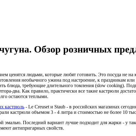
чугуна. Обзор розничных пред
м ценятся людьми, которые любят готовить. Это посуда не на ка
готовления необычного ужина под настроение, к праздникам или
вить блюда, требующие длительного томления (slow cooking). По
олтора-два. Как правило, практически все такие кастрюли доста
олго остаются теплыми.
х кастрюль
- Le Creuset и Staub - в российских магазинах сегодн
рали кастрюли объемом 3 - 4 литра и стоимостью не более 10 тыс
 эмалью. Последний вариант лучше подходит для жарки - у так
 имеют антипригарных свойств.