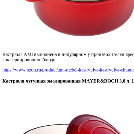
Кастрюля AMI выполнена в популярном у производителей ярко-к
как сервировочное блюдо.
https://www.ozon.ru/product/ami-mebel-kastryulya-kastryulya-chugun-
Кастрюля чугунная эмалированная MAYER&BOCH 3,8 л
. 