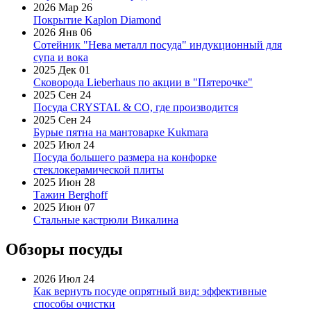
2026 Мар 26
Покрытие Kaplon Diamond
2026 Янв 06
Сотейник "Нева металл посуда" индукционный для
супа и вока
2025 Дек 01
Сковорода Lieberhaus по акции в "Пятерочке"
2025 Сен 24
Посуда CRYSTAL & CO, где производится
2025 Сен 24
Бурые пятна на мантоварке Kukmara
2025 Июл 24
Посуда большего размера на конфорке
стеклокерамической плиты
2025 Июн 28
Тажин Berghoff
2025 Июн 07
Стальные кастрюли Викалина
Обзоры посуды
2026 Июл 24
Как вернуть посуде опрятный вид: эффективные
способы очистки