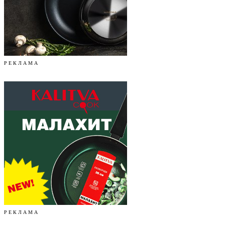
Р Е К Л А М А
Р Е К Л А М А