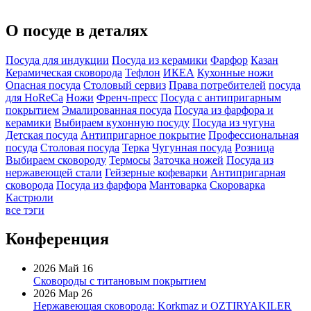
О посуде в деталях
Посуда для индукции
Посуда из керамики
Фарфор
Казан
Керамическая сковорода
Тефлон
ИКЕА
Кухонные ножи
Опасная посуда
Столовый сервиз
Права потребителей
посуда
для HoReCa
Ножи
Френч-пресс
Посуда с антипригарным
покрытием
Эмалированная посуда
Посуда из фарфора и
керамики
Выбираем кухонную посуду
Посуда из чугуна
Детская посуда
Антипригарное покрытие
Профессиональная
посуда
Столовая посуда
Терка
Чугунная посуда
Розница
Выбираем сковороду
Термосы
Заточка ножей
Посуда из
нержавеющей стали
Гейзерные кофеварки
Антипригарная
сковорода
Посуда из фарфора
Мантоварка
Скороварка
Кастрюли
все тэги
Конференция
2026 Май 16
Сковороды с титановым покрытием
2026 Мар 26
Нержавеющая сковорода: Korkmaz и OZTIRYAKILER