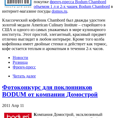
покупке
френч-пресса Bodum Chambord
объемом 1 л и 2-х чашек Bodum Chambord
в
интернет-магазине посуды
domos.ru
.
Классический кофейник Chambord был дважды удостоен
золотой медали American Culinary Institute – старейшего в
США и одного из самых уважаемых в мире кулинарного
института. Этот простой, элегантный, красивый предмет
отлично выглядит в любом интерьере. Кроме того колба
кофейника имеет двойные стенки и действует как термос,
кофе остается теплым и ароматным в течении 2-х часов.
Новости
Розница
Френч-пресс
Читать далее
Фотоконкурс для поклонников
BODUM от компании Домострой
2011
Апр
11
К
омпания Домострой, эксклюзивный