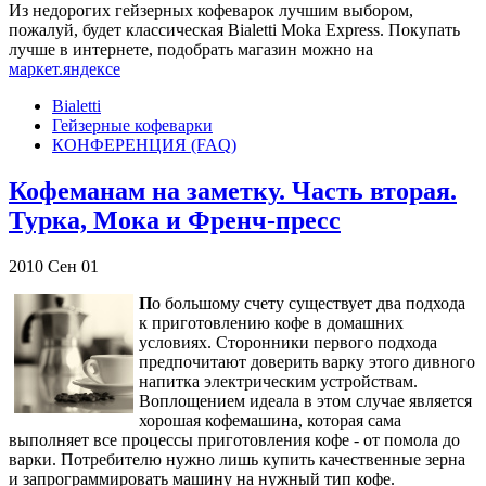
Из недорогих гейзерных кофеварок лучшим выбором,
пожалуй, будет классическая Bialetti Moka Express. Покупать
лучше в интернете, подобрать магазин можно на
маркет.яндексе
Bialetti
Гейзерные кофеварки
КОНФЕРЕНЦИЯ (FAQ)
Кофеманам на заметку. Часть вторая.
Турка, Мока и Френч-пресс
2010
Сен
01
П
о большому счету существует два подхода
к приготовлению кофе в домашних
условиях. Сторонники первого подхода
предпочитают доверить варку этого дивного
напитка электрическим устройствам.
Воплощением идеала в этом случае является
хорошая кофемашина, которая сама
выполняет все процессы приготовления кофе - от помола до
варки. Потребителю нужно лишь купить качественные зерна
и запрограммировать машину на нужный тип кофе.