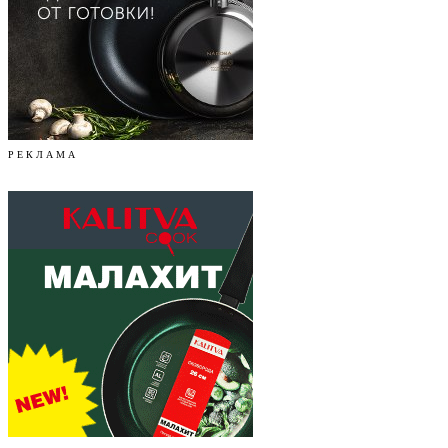
Р Е К Л А М А