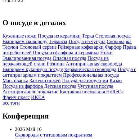
Р Е К Л А М А
О посуде в деталях
Кухонные ножи
Посуда из керамики
Терка
Столовая посуда
Выбираем сковороду
Термосы
Посуда из чугуна
Скороварка
Тефлон
Столовый сервиз
Гейзерные кофеварки
Фарфор
Права
потребителей
Посуда из фарфора и керамики
Ножи
Эмалированная посуда
Опасная посуда
Посуда из
нержавеющей стали
Розница
Антипригарная сковорода
Выбираем кухонную посуду
Керамическая сковорода
Посуда с
антипригарным покрытием
Профессиональная посуда
Мантоварка
Заточка ножей
Посуда для индукции
Казан
Посуда из фарфора
Детская посуда
Чугунная посуда
Антипригарное покрытие
Кастрюли
посуда для HoReCa
Френч-пресс
ИКЕА
все тэги
Конференция
2026 Май 16
Сковороды с титановым покрытием