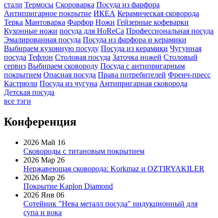
стали
Термосы
Скороварка
Посуда из фарфора
Антипригарное покрытие
ИКЕА
Керамическая сковорода
Терка
Мантоварка
Фарфор
Ножи
Гейзерные кофеварки
Кухонные ножи
посуда для HoReCa
Профессиональная посуда
Эмалированная посуда
Посуда из фарфора и керамики
Выбираем кухонную посуду
Посуда из керамики
Чугунная
посуда
Тефлон
Столовая посуда
Заточка ножей
Столовый
сервиз
Выбираем сковороду
Посуда с антипригарным
покрытием
Опасная посуда
Права потребителей
Френч-пресс
Кастрюли
Посуда из чугуна
Антипригарная сковорода
Детская посуда
все тэги
Конференция
2026 Май 16
Сковороды с титановым покрытием
2026 Мар 26
Нержавеющая сковорода: Korkmaz и OZTIRYAKILER
2026 Мар 26
Покрытие Kaplon Diamond
2026 Янв 06
Сотейник "Нева металл посуда" индукционный для
супа и вока