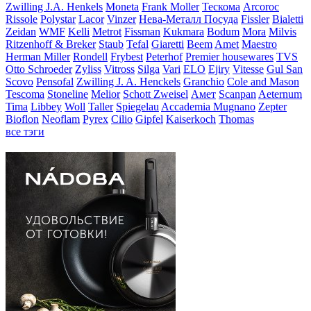
Zwilling J.A. Henkels
Moneta
Frank Moller
Тескома
Arcoroc
Rissole
Polystar
Lacor
Vinzer
Нева-Металл Посуда
Fissler
Bialetti
Zeidan
WMF
Kelli
Metrot
Fissman
Kukmara
Bodum
Mora
Milvis
Ritzenhoff & Breker
Staub
Tefal
Giaretti
Beem
Amet
Maestro
Herman Miller
Rondell
Frybest
Peterhof
Premier housewares
TVS
Otto Schroeder
Zyliss
Vitross
Silga
Vari
ELO
Ejiry
Vitesse
Gul San
Scovo
Pensofal
Zwilling J. A. Henckels
Granchio
Cole and Mason
Tescoma
Stoneline
Melior
Schott Zweisel
Амет
Scanpan
Aeternum
Tima
Libbey
Woll
Taller
Spiegelau
Accademia Mugnano
Zepter
Bioflon
Neoflam
Pyrex
Cilio
Gipfel
Kaiserkoch
Thomas
все тэги