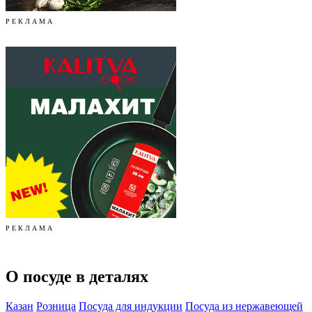
Р Е К Л А М А
Р Е К Л А М А
О посуде в деталях
Казан
Розница
Посуда для индукции
Посуда из нержавеющей