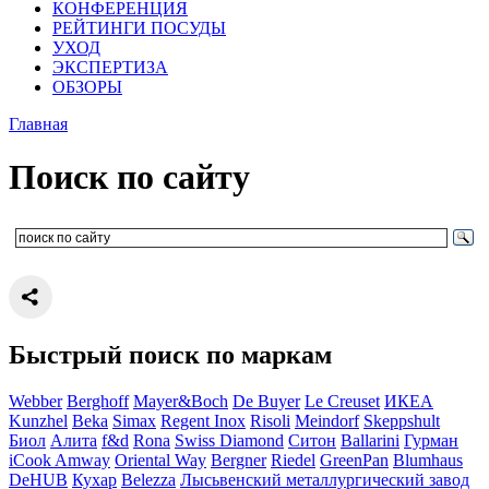
КОНФЕРЕНЦИЯ
РЕЙТИНГИ ПОСУДЫ
УХОД
ЭКСПЕРТИЗА
ОБЗОРЫ
Главная
Поиск по сайту
Быстрый поиск по маркам
Webber
Berghoff
Mayer&Boch
De Buyer
Le Creuset
ИКЕА
Kunzhel
Beka
Simax
Regent Inox
Risoli
Meindorf
Skeppshult
Биол
Алита
f&d
Rona
Swiss Diamond
Ситон
Ballarini
Гурман
iCook Amway
Oriental Way
Bergner
Riedel
GreenPan
Blumhaus
DeHUB
Кухар
Belezza
Лысьвенский металлургический завод