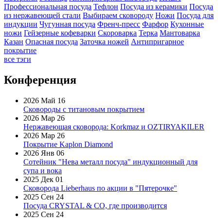
Профессиональная посуда
Тефлон
Посуда из керамики
Посуда
из нержавеющей стали
Выбираем сковороду
Ножи
Посуда для
индукции
Чугунная посуда
Френч-пресс
Фарфор
Кухонные
ножи
Гейзерные кофеварки
Скороварка
Терка
Мантоварка
Казан
Опасная посуда
Заточка ножей
Антипригарное
покрытие
все тэги
Конференция
2026 Май 16
Сковороды с титановым покрытием
2026 Мар 26
Нержавеющая сковорода: Korkmaz и OZTIRYAKILER
2026 Мар 26
Покрытие Kaplon Diamond
2026 Янв 06
Сотейник "Нева металл посуда" индукционный для
супа и вока
2025 Дек 01
Сковорода Lieberhaus по акции в "Пятерочке"
2025 Сен 24
Посуда CRYSTAL & CO, где производится
2025 Сен 24