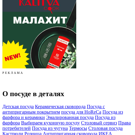
Р Е К Л А М А
О посуде в деталях
Детская посуда
Керамическая сковорода
Посуда с
антипригарным покрытием
посуда для HoReCa
Посуда из
фарфора и керамики
Эмалированная посуда
Посуда из
фарфора
Выбираем кухонную посуду
Столовый сервиз
Права
потребителей
Посуда из чугуна
Термосы
Столовая посуда
Кастрюли
Розница
Антипригарная сковорода
ИКЕА