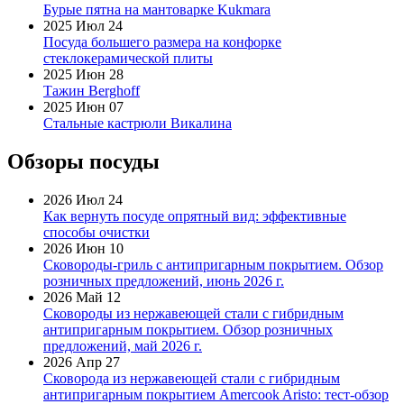
Бурые пятна на мантоварке Kukmara
2025 Июл 24
Посуда большего размера на конфорке
стеклокерамической плиты
2025 Июн 28
Тажин Berghoff
2025 Июн 07
Стальные кастрюли Викалина
Обзоры посуды
2026 Июл 24
Как вернуть посуде опрятный вид: эффективные
способы очистки
2026 Июн 10
Сковороды-гриль с антипригарным покрытием. Обзор
розничных предложений, июнь 2026 г.
2026 Май 12
Сковороды из нержавеющей стали с гибридным
антипригарным покрытием. Обзор розничных
предложений, май 2026 г.
2026 Апр 27
Сковорода из нержавеющей стали с гибридным
антипригарным покрытием Amercook Aristo: тест-обзор