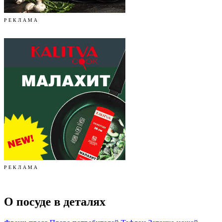
Р Е К Л А М А
Р Е К Л А М А
О посуде в деталях