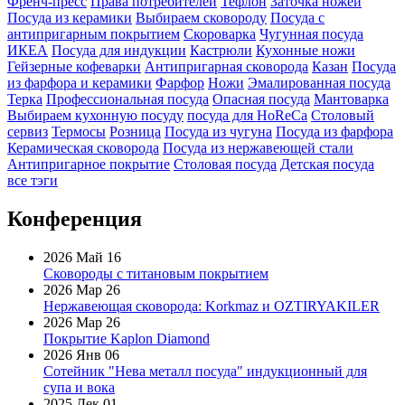
Френч-пресс
Права потребителей
Тефлон
Заточка ножей
Посуда из керамики
Выбираем сковороду
Посуда с
антипригарным покрытием
Скороварка
Чугунная посуда
ИКЕА
Посуда для индукции
Кастрюли
Кухонные ножи
Гейзерные кофеварки
Антипригарная сковорода
Казан
Посуда
из фарфора и керамики
Фарфор
Ножи
Эмалированная посуда
Терка
Профессиональная посуда
Опасная посуда
Мантоварка
Выбираем кухонную посуду
посуда для HoReCa
Столовый
сервиз
Термосы
Розница
Посуда из чугуна
Посуда из фарфора
Керамическая сковорода
Посуда из нержавеющей стали
Антипригарное покрытие
Столовая посуда
Детская посуда
все тэги
Конференция
2026 Май 16
Сковороды с титановым покрытием
2026 Мар 26
Нержавеющая сковорода: Korkmaz и OZTIRYAKILER
2026 Мар 26
Покрытие Kaplon Diamond
2026 Янв 06
Сотейник "Нева металл посуда" индукционный для
супа и вока
2025 Дек 01