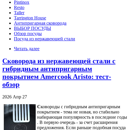
Pintinox
Resto
Taller
Tarrington House
Антипригарная сковорода
ВЫБОР ПОСУДЫ
Обзор посуды
Посуда из нержавеющей стали
Читать далее
Сковорода из нержавеющей стали с
гибридным антипригарным
покрытием Amercook Aristo: тест-
обзор
2026
Апр
27
С
ковороды с гибридным антипригарным
покрытием - тема не новая, но стабильно
набирающая популярность в последние годы
. В первую очередь - за счет расширения
предложения. Если раньше подобная посуда