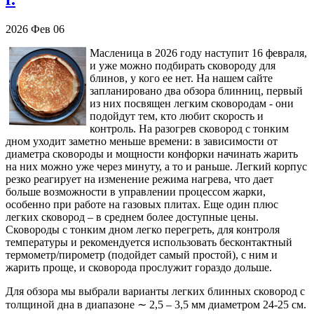
2026
Фев
06
Масленица в 2026 году наступит 16 февраля,
и уже можно подбирать сковороду для
блинов, у кого ее нет. На нашем сайте
запланировано два обзора блинниц, первый
из них посвящен легким сковородам - они
подойдут тем, кто любит скорость и
контроль. На разогрев сковород с тонким
дном уходит заметно меньше времени: в зависимости от
диаметра сковороды и мощности конфорки начинать жарить
на них можно уже через минуту, а то и раньше. Легкий корпус
резко реагирует на изменение режима нагрева, что дает
больше возможности в управлении процессом жарки,
особенно при работе на газовых плитах. Еще один плюс
легких сковород – в среднем более доступные цены.
Сковороды с тонким дном легко перегреть, для контроля
температуры и рекомендуется использовать бесконтактный
термометр/пирометр (подойдет самый простой), с ним и
жарить проще, и сковорода прослужит гораздо дольше.
Для обзора мы выбрали варианты легких блинных сковород с
толщиной дна в диапазоне ∼ 2,5 – 3,5 мм диаметром 24-25 см.