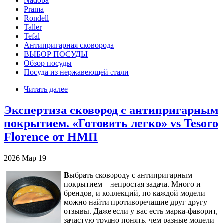
Nadoba
Prama
Rondell
Taller
Tefal
Антипригарная сковорода
ВЫБОР ПОСУДЫ
Обзор посуды
Посуда из нержавеющей стали
Читать далее
Экспертиза сковород с антипригарным
покрытием. «Готовить легко» vs Tesoro
Florence от НМП
2026
Мар
19
В
ыбрать сковороду с антипригарным
покрытием – непростая задача. Много и
брендов, и коллекций, по каждой модели
можно найти противоречащие друг другу
отзывы. Даже если у вас есть марка-фаворит,
зачастую трудно понять, чем разные модели