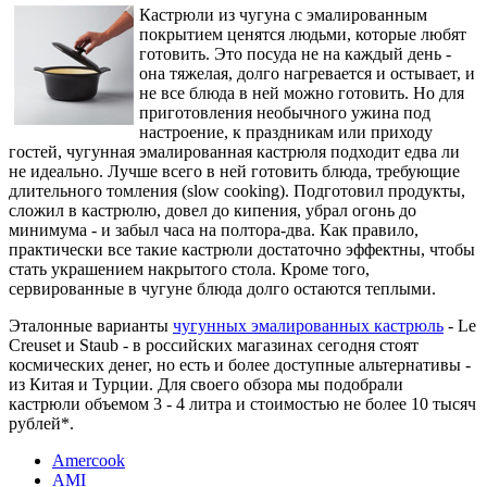
Кастрюли из чугуна с эмалированным
покрытием ценятся людьми, которые любят
готовить. Это посуда не на каждый день -
она тяжелая, долго нагревается и остывает, и
не все блюда в ней можно готовить. Но для
приготовления необычного ужина под
настроение, к праздникам или приходу
гостей, чугунная эмалированная кастрюля подходит едва ли
не идеально. Лучше всего в ней готовить блюда, требующие
длительного томления (slow cooking). Подготовил продукты,
сложил в кастрюлю, довел до кипения, убрал огонь до
минимума - и забыл часа на полтора-два. Как правило,
практически все такие кастрюли достаточно эффектны, чтобы
стать украшением накрытого стола. Кроме того,
сервированные в чугуне блюда долго остаются теплыми.
Эталонные варианты
чугунных эмалированных кастрюль
- Le
Creuset и Staub - в российских магазинах сегодня стоят
космических денег, но есть и более доступные альтернативы -
из Китая и Турции. Для своего обзора мы подобрали
кастрюли объемом 3 - 4 литра и стоимостью не более 10 тысяч
рублей*.
Amercook
AMI