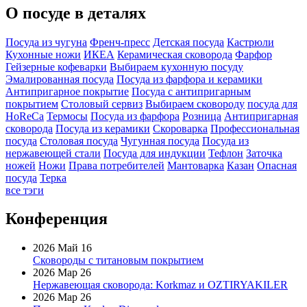
О посуде в деталях
Посуда из чугуна
Френч-пресс
Детская посуда
Кастрюли
Кухонные ножи
ИКЕА
Керамическая сковорода
Фарфор
Гейзерные кофеварки
Выбираем кухонную посуду
Эмалированная посуда
Посуда из фарфора и керамики
Антипригарное покрытие
Посуда с антипригарным
покрытием
Столовый сервиз
Выбираем сковороду
посуда для
HoReCa
Термосы
Посуда из фарфора
Розница
Антипригарная
сковорода
Посуда из керамики
Скороварка
Профессиональная
посуда
Столовая посуда
Чугунная посуда
Посуда из
нержавеющей стали
Посуда для индукции
Тефлон
Заточка
ножей
Ножи
Права потребителей
Мантоварка
Казан
Опасная
посуда
Терка
все тэги
Конференция
2026 Май 16
Сковороды с титановым покрытием
2026 Мар 26
Нержавеющая сковорода: Korkmaz и OZTIRYAKILER
2026 Мар 26