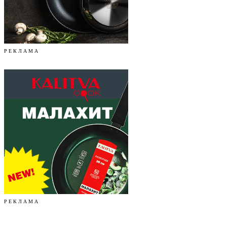
Р Е К Л А М А
Р Е К Л А М А