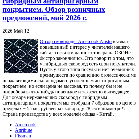
гибридным антипригарным
покрытием. Обзор розничных
предложений, май 2026 г.
2026
Май
12
Обзор сковороды Amercook Aristo
вызвал
повышенный интерес у читателей нашего
сайта, а остатки данного товара на ОЗОНе
быстро закончились. Это говорит о том, что
у гибридных сковород есть свои покупатели.
Пусть у этого типа посуды и нет очевидных
преимуществ по сравнению с классическими
нержавеющими сковородами с усиленным антипригарным
покрытием, но если цена не высокая, то почему бы и не
попробовать что-нибудь новенькое и эффектно выглядящее.
Для обзора нержавеющих сковород с гибридным
антипригарным покрытием мы отобрали 7 образцов по цене в
пределах ~ 5 тыс. рублей за сковороду 28 см в диаметре*.
Страна производства у всех моделей общая - Китай.
Amercook
Attribute
Fissman