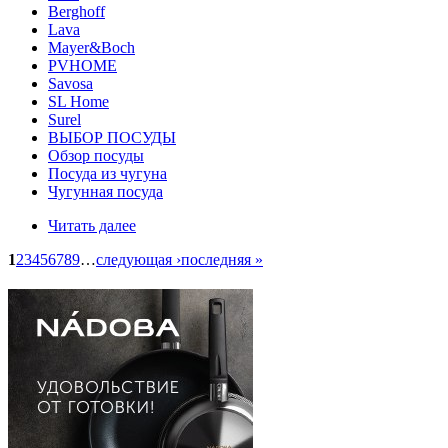
Berghoff
Lava
Mayer&Boch
PVHOME
Savosa
SL Home
Surel
ВЫБОР ПОСУДЫ
Обзор посуды
Посуда из чугуна
Чугунная посуда
Читать далее
1
2
3
4
5
6
7
8
9
…
следующая ›
последняя »