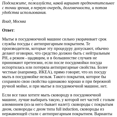
Подскажите, пожалуйста, какой вариант предпочтительнее
с точки зрения, в первую очередь, долговечности, и потом
удобства использования.
Влад, Москва
Ответ
:
Мытье в посудомоечной машине сильно укорачивает срок
службы посуды с антипригарным покрытием. Те
производители, которые эту процедуру допускают, обычно
делают оговорки, что средство должно быть с нейтральным
PH, а режим - щадящим, и в большинстве случаев не
принимают претензии, если после посудомойки посуда
испортилась или потеряла антипригарные свойства. Более
честные (например, ИКЕА), прямо говорят, что их посуду
мыть в посудомойке нельзя. Такого покрытия, которое бы
сохраняло свои свойства одинаково хорошо и при бережной
ручной мойке, и при мытье в посудомоечной машине, нет.
Если все таки хотите мыть сковороду в посудомоечной
машине, лучше выбирать такую, у которой нет частей с голым
алюминием (из-за него бывает налет): сковороды с покрытым
дном, сковороды с дном типа full induction, сковороды из
нержавеющей стали с антипригарным покрытием. Варианты