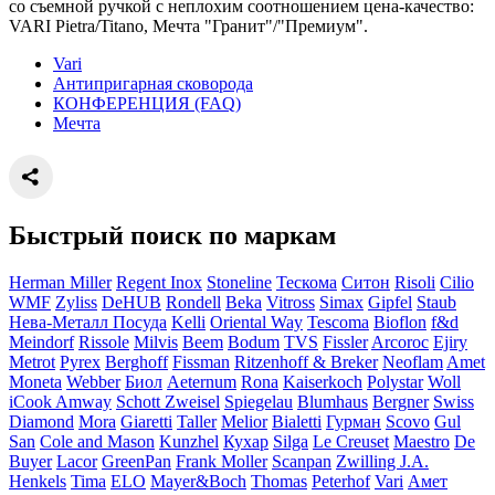
со съемной ручкой с неплохим соотношением цена-качество:
VARI Pietra/Titano, Мечта "Гранит"/"Премиум".
Vari
Антипригарная сковорода
КОНФЕРЕНЦИЯ (FAQ)
Мечта
Быстрый поиск по маркам
Herman Miller
Regent Inox
Stoneline
Тескома
Ситон
Risoli
Cilio
WMF
Zyliss
DeHUB
Rondell
Beka
Vitross
Simax
Gipfel
Staub
Нева-Металл Посуда
Kelli
Oriental Way
Tescoma
Bioflon
f&d
Meindorf
Rissole
Milvis
Beem
Bodum
TVS
Fissler
Arcoroc
Ejiry
Metrot
Pyrex
Berghoff
Fissman
Ritzenhoff & Breker
Neoflam
Amet
Moneta
Webber
Биол
Aeternum
Rona
Kaiserkoch
Polystar
Woll
iCook Amway
Schott Zweisel
Spiegelau
Blumhaus
Bergner
Swiss
Diamond
Mora
Giaretti
Taller
Melior
Bialetti
Гурман
Scovo
Gul
San
Cole and Mason
Kunzhel
Кухар
Silga
Le Creuset
Maestro
De
Buyer
Lacor
GreenPan
Frank Moller
Scanpan
Zwilling J.A.
Henkels
Tima
ELO
Mayer&Boch
Thomas
Peterhof
Vari
Амет