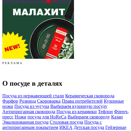
Р Е К Л А М А
О посуде в деталях
Посуда из нержавеющей стали
Керамическая сковорода
Фарфор
Розница
Скороварка
Права потребителей
Кухонные
ножи
Посуда из чугуна
Выбираем кухонную посуду
Антипригарная сковорода
Посуда из керамики
Тефлон
Френч-
пресс
Ножи
посуда для HoReCa
Выбираем сковороду
Казан
Эмалированная посуда
Столовая посуда
Посуда с
антипригарным покрытием
ИКЕА
Детская посуда
Гейзерные