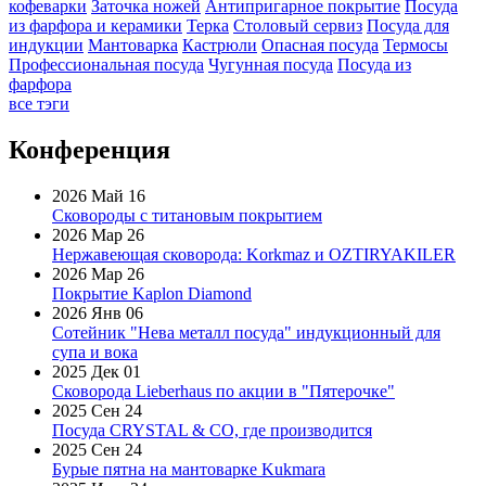
кофеварки
Заточка ножей
Антипригарное покрытие
Посуда
из фарфора и керамики
Терка
Столовый сервиз
Посуда для
индукции
Мантоварка
Кастрюли
Опасная посуда
Термосы
Профессиональная посуда
Чугунная посуда
Посуда из
фарфора
все тэги
Конференция
2026 Май 16
Сковороды с титановым покрытием
2026 Мар 26
Нержавеющая сковорода: Korkmaz и OZTIRYAKILER
2026 Мар 26
Покрытие Kaplon Diamond
2026 Янв 06
Сотейник "Нева металл посуда" индукционный для
супа и вока
2025 Дек 01
Сковорода Lieberhaus по акции в "Пятерочке"
2025 Сен 24
Посуда CRYSTAL & CO, где производится
2025 Сен 24
Бурые пятна на мантоварке Kukmara