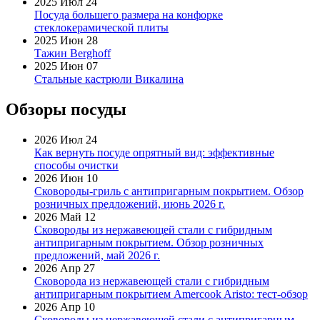
2025 Июл 24
Посуда большего размера на конфорке
стеклокерамической плиты
2025 Июн 28
Тажин Berghoff
2025 Июн 07
Стальные кастрюли Викалина
Обзоры посуды
2026 Июл 24
Как вернуть посуде опрятный вид: эффективные
способы очистки
2026 Июн 10
Сковороды-гриль с антипригарным покрытием. Обзор
розничных предложений, июнь 2026 г.
2026 Май 12
Сковороды из нержавеющей стали с гибридным
антипригарным покрытием. Обзор розничных
предложений, май 2026 г.
2026 Апр 27
Сковорода из нержавеющей стали с гибридным
антипригарным покрытием Amercook Aristo: тест-обзор
2026 Апр 10
Сковороды из нержавеющей стали с антипригарным