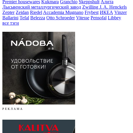
Premier housewares
Kukmara
Granchio
Skeppshult
Алита
Лысьвенский металлургический завод
Zwilling J. A. Henckels
Zepter
Zeidan
Riedel
Accademia Mugnano
Frybest
ИКЕА
Vinzer
Ballarini
Tefal
Belezza
Otto Schroeder
Vitesse
Pensofal
Libbey
все тэги
Р Е К Л А М А