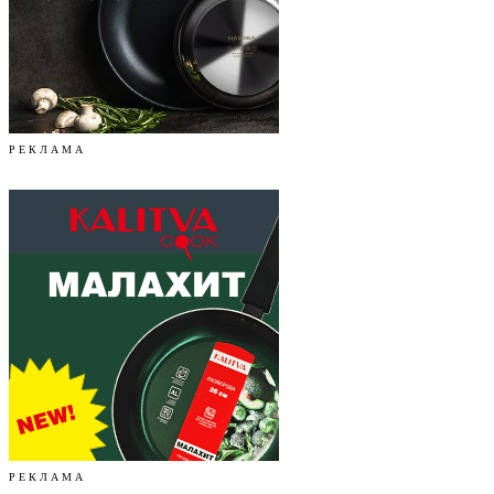
Р Е К Л А М А
Р Е К Л А М А