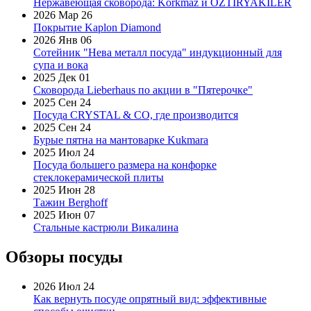
Нержавеющая сковорода: Korkmaz и OZTIRYAKILER
2026 Мар 26
Покрытие Kaplon Diamond
2026 Янв 06
Сотейник "Нева металл посуда" индукционный для
супа и вока
2025 Дек 01
Сковорода Lieberhaus по акции в "Пятерочке"
2025 Сен 24
Посуда CRYSTAL & CO, где производится
2025 Сен 24
Бурые пятна на мантоварке Kukmara
2025 Июл 24
Посуда большего размера на конфорке
стеклокерамической плиты
2025 Июн 28
Тажин Berghoff
2025 Июн 07
Стальные кастрюли Викалина
Обзоры посуды
2026 Июл 24
Как вернуть посуде опрятный вид: эффективные