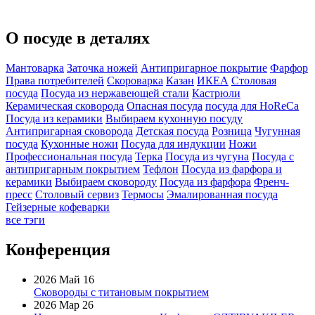
О посуде в деталях
Мантоварка
Заточка ножей
Антипригарное покрытие
Фарфор
Права потребителей
Скороварка
Казан
ИКЕА
Столовая
посуда
Посуда из нержавеющей стали
Кастрюли
Керамическая сковорода
Опасная посуда
посуда для HoReCa
Посуда из керамики
Выбираем кухонную посуду
Антипригарная сковорода
Детская посуда
Розница
Чугунная
посуда
Кухонные ножи
Посуда для индукции
Ножи
Профессиональная посуда
Терка
Посуда из чугуна
Посуда с
антипригарным покрытием
Тефлон
Посуда из фарфора и
керамики
Выбираем сковороду
Посуда из фарфора
Френч-
пресс
Столовый сервиз
Термосы
Эмалированная посуда
Гейзерные кофеварки
все тэги
Конференция
2026 Май 16
Сковороды с титановым покрытием
2026 Мар 26