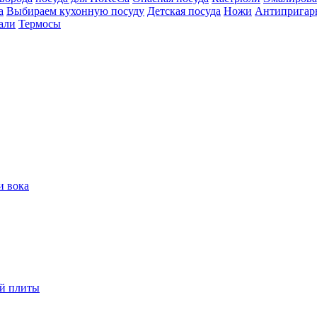
а
Выбираем кухонную посуду
Детская посуда
Ножи
Антипригар
али
Термосы
и вока
ой плиты