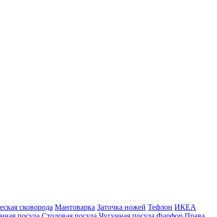
еская сковорода
Мантоварка
Заточка ножей
Тефлон
ИКЕА
нная посуда
Столовая посуда
Чугунная посуда
Фарфор
Права