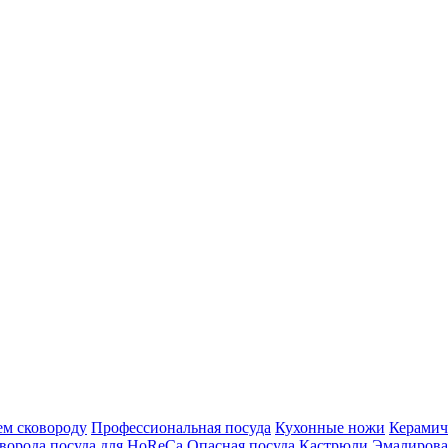
м сковороду
Профессиональная посуда
Кухонные ножи
Керамич
ворода
посуда для HoReCa
Опасная посуда
Кастрюли
Эмалирова