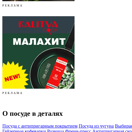
Р Е К Л А М А
Р Е К Л А М А
О посуде в деталях
Посуда с антипригарным покрытием
Посуда из чугуна
Выбирае
Гейзерные кофеварки
Розница
Френч-пресс
Антипригарная ско