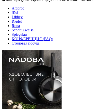
Arcoroc
f&d
Libbey
Riedel
Rona
Schott Zweisel
Spiegelau
КОНФЕРЕНЦИЯ (FAQ)
Столовая посуда