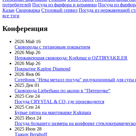
потребителей
Посуда из фарфора и керамики
Посуда из фарфор
Казан
Скороварка
Столовый сервиз
Посуда из нержавеющей ст
все тэги
Конференция
2026 Май 16
Сковороды с титановым покрытием
2026 Мар 26
Нержавеющая сковорода: Korkmaz и OZTIRYAKILER
2026 Мар 26
Покрытие Kaplon Diamond
2026 Янв 06
Сотейник "Нева металл посуда" индукционный для супа 
2025 Дек 01
Сковорода Lieberhaus по акции в "Пятерочке"
2025 Сен 24
Посуда CRYSTAL & CO, где производится
2025 Сен 24
Бурые пятна на мантоварке Kukmara
2025 Июл 24
Посуда большего размера на конфорке стеклокерамическ
2025 Июн 28
Тажин Berghoff