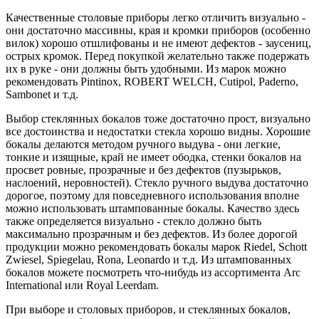
Качественные столовые приборы легко отличить визуально -
они достаточно массивны, края и кромки приборов (особенно
вилок) хорошо отшлифованы и не имеют дефектов - заусениц,
острых кромок. Перед покупкой желательно также подержать
их в руке - они должны быть удобными. Из марок можно
рекомендовать Pintinox, ROBERT WELCH, Cutipol, Paderno,
Sambonet и т.д.
Выбор стеклянных бокалов тоже достаточно прост, визуально
все достоинства и недостатки стекла хорошо видны. Хорошие
бокалы делаются методом ручного выдува - они легкие,
тонкие и изящные, край не имеет ободка, стенки бокалов на
просвет ровные, прозрачные и без дефектов (пузырьков,
наслоений, неровностей). Стекло ручного выдува достаточно
дорогое, поэтому для повседневного использования вполне
можно использовать штампованные бокалы. Качество здесь
также определяется визуально - стекло должно быть
максимально прозрачным и без дефектов. Из более дорогой
продукции можно рекомендовать бокалы марок Riedel, Schott
Zwiesel, Spiegelau, Rona, Leonardo и т.д. Из штампованных
бокалов можете посмотреть что-нибудь из ассортимента Arc
International или Royal Leerdam.
При выборе и столовых приборов, и стеклянных бокалов,