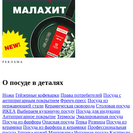
Р Е К Л А М А
О посуде в деталях
Ножи
Гейзерные кофеварки
Права потребителей
Посуда с
антипригарным покрытием
Френч-пресс
Посуда из
нержавеющей стали
Керамическая сковорода
Столовая посуда
ИКЕА
Выбираем кухонную посуду
Посуда для индукции
Антипригарное покрытие
Термосы
Эмалированная посуда
Посуда из фарфора
Опасная посуда
Терка
Розница
Посуда из
керамики
Посуда из фарфора и керамики
Профессиональная
посуда
Заточка ножей
Мантоварка
Чугунная посуда
Кастрюли