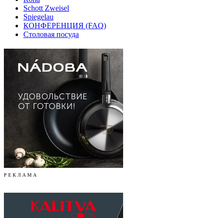
Schott Zweisel
Spiegelau
КОНФЕРЕНЦИЯ (FAQ)
Столовая посуда
Р Е К Л А М А