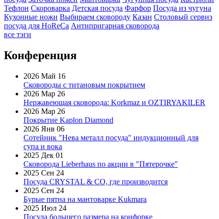
Тефлон
Скороварка
Детская посуда
Фарфор
Посуда из чугуна
Кухонные ножи
Выбираем сковороду
Казан
Столовый сервиз
посуда для HoReCa
Антипригарная сковорода
все тэги
Конференция
2026 Май 16
Сковороды с титановым покрытием
2026 Мар 26
Нержавеющая сковорода: Korkmaz и OZTIRYAKILER
2026 Мар 26
Покрытие Kaplon Diamond
2026 Янв 06
Сотейник "Нева металл посуда" индукционный для
супа и вока
2025 Дек 01
Сковорода Lieberhaus по акции в "Пятерочке"
2025 Сен 24
Посуда CRYSTAL & CO, где производится
2025 Сен 24
Бурые пятна на мантоварке Kukmara
2025 Июл 24
Посуда большего размера на конфорке