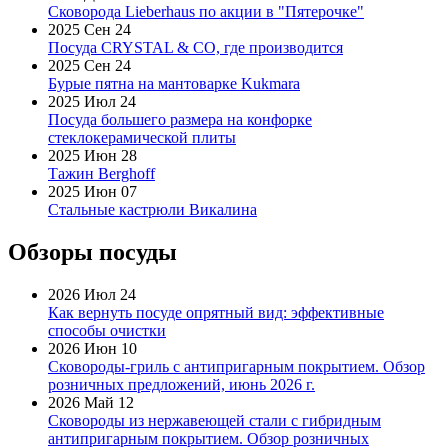
Сковорода Lieberhaus по акции в "Пятерочке"
2025 Сен 24
Посуда CRYSTAL & CO, где производится
2025 Сен 24
Бурые пятна на мантоварке Kukmara
2025 Июл 24
Посуда большего размера на конфорке
стеклокерамической плиты
2025 Июн 28
Тажин Berghoff
2025 Июн 07
Стальные кастрюли Викалина
Обзоры посуды
2026 Июл 24
Как вернуть посуде опрятный вид: эффективные
способы очистки
2026 Июн 10
Сковороды-гриль с антипригарным покрытием. Обзор
розничных предложений, июнь 2026 г.
2026 Май 12
Сковороды из нержавеющей стали с гибридным
антипригарным покрытием. Обзор розничных