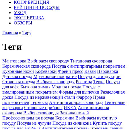
КОНФЕРЕНЦИЯ
РЕЙТИНГИ ПОСУДЫ
УХОД
ЭКСПЕРТИЗА
ОБЗОРЫ
Главная
»
Tags
Теги
Мантоварка
Выбираем сковороду
Титановая сковорода
Керамическая сковорода
Посуда с антипригарным покрытием
Кухонные ножи
Кофеварки
Френч-пресс
Казан
Пароварка
Детская посуда
Мраморное покрытие
Посуда для индукции
Столовая посуда
Выбрать сковороду
Розница
Терка
Посуда
для кофе
Бытовая химия
Модная посуда
Посуда с
эмалированным покрытием
Формы для выпечки
Разделочная
доска
Посуда из нержавеющей стали
Фарфор
Права
потребителей
Термосы
Антипригарнрая сковорода
Гейзерные
кофеварки
Столовые приборы
ИКЕА
Антипригарная
сковорода
Выбор сковороды
Заточка ножей
Профессиональная посуда
Керамика
Выбираем кухонную
посуду
Посуда из чугуна
Посуда из силикона
Купить посуду
посуда для HoReCa
Антипригарная посуда
Столовый сервиз