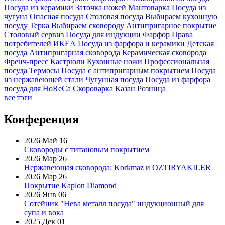
Посуда из керамики
Заточка ножей
Мантоварка
Посуда из
чугуна
Опасная посуда
Столовая посуда
Выбираем кухонную
посуду
Терка
Выбираем сковороду
Антипригарное покрытие
Столовый сервиз
Посуда для индукции
Фарфор
Права
потребителей
ИКЕА
Посуда из фарфора и керамики
Детская
посуда
Антипригарная сковорода
Керамическая сковорода
Френч-пресс
Кастрюли
Кухонные ножи
Профессиональная
посуда
Термосы
Посуда с антипригарным покрытием
Посуда
из нержавеющей стали
Чугунная посуда
Посуда из фарфора
посуда для HoReCa
Скороварка
Казан
Розница
все тэги
Конференция
2026 Май 16
Сковороды с титановым покрытием
2026 Мар 26
Нержавеющая сковорода: Korkmaz и OZTIRYAKILER
2026 Мар 26
Покрытие Kaplon Diamond
2026 Янв 06
Сотейник "Нева металл посуда" индукционный для
супа и вока
2025 Дек 01