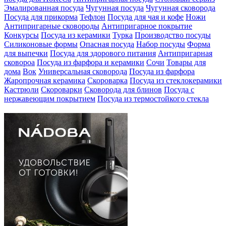
Эмалированная посуда
Чугунная посуда
Чугунная сковорода
Посуда для прикорма
Тефлон
Посуда для чая и кофе
Ножи
Антипригарные сковороды
Антипригарное покрытие
Конкурсы
Посуда из керамики
Турка
Производство посуды
Силиконовые формы
Опасная посуда
Набор посуды
Форма
для выпечки
Посуда для здорового питания
Антипригарная
сковороа
Посуда из фарфора и керамики
Сочи
Товары для
дома
Вок
Универсальная сковорода
Посуда из фарфора
Жаропрочная керамика
Скороварка
Посуда из стеклокерамики
Кастрюли
Скороварки
Сковорода для блинов
Посуда с
нержавеющим покрытием
Посуда из термостойкого стекла