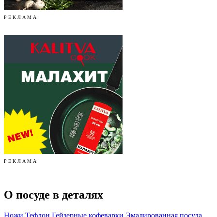
Р Е К Л А М А
Р Е К Л А М А
О посуде в деталях
Ножи
Тефлон
Гейзерные кофеварки
Эмалированная посуда