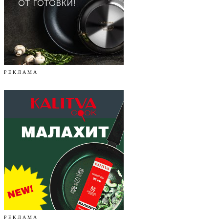
Р Е К Л А М А
Р Е К Л А М А