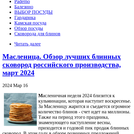
Paderno
Балезино
ВЫБОР ПОСУДЫ
Гардарика
Камская посуда
Обзор посуды
Сковорода для блинов
Читать далее
Масленица. Обзор лучших блинных
сковород российского производства,
март 2024
2024
Мар
16
М
асленичная неделя 2024 близится к
кульминации, которая наступит воскресенье.
За Масленицу жарится и съедается огромное
количество блинов - счет идет на миллионы.
Также на период этого праздника,
знаменующего наступление весны,
приходится и годовой пик продаж блинных
сковород. В этом году в обзоре розничных предложений