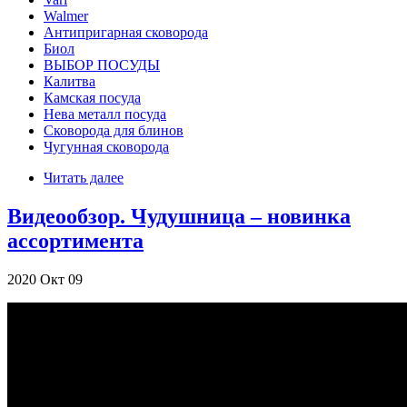
Walmer
Антипригарная сковорода
Биол
ВЫБОР ПОСУДЫ
Калитва
Камская посуда
Нева металл посуда
Сковорода для блинов
Чугунная сковорода
Читать далее
Видеообзор. Чудушница – новинка
ассортимента
2020
Окт
09