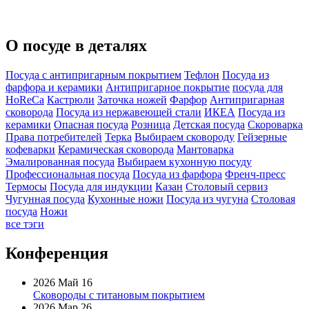
О посуде в деталях
Посуда с антипригарным покрытием
Тефлон
Посуда из
фарфора и керамики
Антипригарное покрытие
посуда для
HoReCa
Кастрюли
Заточка ножей
Фарфор
Антипригарная
сковорода
Посуда из нержавеющей стали
ИКЕА
Посуда из
керамики
Опасная посуда
Розница
Детская посуда
Скороварка
Права потребителей
Терка
Выбираем сковороду
Гейзерные
кофеварки
Керамическая сковорода
Мантоварка
Эмалированная посуда
Выбираем кухонную посуду
Профессиональная посуда
Посуда из фарфора
Френч-пресс
Термосы
Посуда для индукции
Казан
Столовый сервиз
Чугунная посуда
Кухонные ножи
Посуда из чугуна
Столовая
посуда
Ножи
все тэги
Конференция
2026 Май 16
Сковороды с титановым покрытием
2026 Мар 26