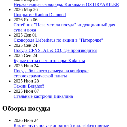
Нержавеющая сковорода: Korkmaz и OZTIRYAKILER
2026 Мар 26
Покрытие Kaplon Diamond
2026 Янв 06
Сотейник "Нева металл посуда" индукционный для
супа и вока
2025 Дек 01
Сковорода Lieberhaus по акции в "Пятерочке"
2025 Сен 24
Посуда CRYSTAL & CO, где производится
2025 Сен 24
Бурые пятна на мантоварке Kukmara
2025 Июл 24
Посуда большего размера на конфорке
стеклокерамической плиты
2025 Июн 28
Тажин Berghoff
2025 Июн 07
Стальные кастрюли Викалина
Обзоры посуды
2026 Июл 24
Как вернуть посуде опрятный вид: эффективные