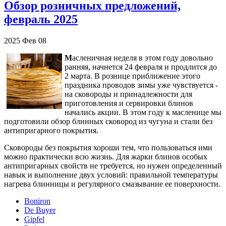
Обзор розничных предложений,
февраль 2025
2025
Фев
08
М
асленичная неделя в этом году довольно
ранняя, начнется 24 февраля и продлится до
2 марта. В рознице приближение этого
праздника проводов зимы уже чувствуется -
на сковороды и принадлежности для
приготовления и сервировки блинов
начались акции. В этом году к масленице мы
подготовили обзор блинных сковород из чугуна и стали без
антипригарного покрытия.
Сковороды без покрытия хороши тем, что пользоваться ими
можно практически всю жизнь. Для жарки блинов особых
антипригарных свойств не требуется, но нужен определенный
навык и выполнение двух условий: правильной температуры
нагрева блинницы и регулярного смазывание ее поверхности.
Boniron
De Buyer
Gipfel