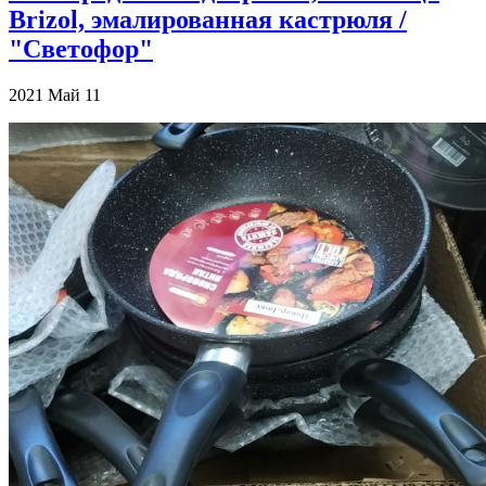
Brizol, эмалированная кастрюля /
"Светофор"
2021
Май
11