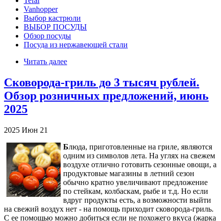
Tefal
Vanhopper
Выбор кастрюли
ВЫБОР ПОСУДЫ
Обзор посуды
Посуда из нержавеющей стали
Читать далее
Сковорода-гриль до 3 тысяч рублей.
Обзор розничных предложений, июнь
2025
2025
Июн
21
Б
люда, приготовленные на гриле, являются
одним из символов лета. На углях на свежем
воздухе отлично готовить сезонные овощи, а
продуктовые магазины в летний сезон
обычно кратно увеличивают предложение
по стейкам, колбаскам, рыбе и т.д. Но если
вдруг продукты есть, а возможности выйти
на свежий воздух нет - на помощь приходит сковорода-гриль.
С ее помощью можно добиться если не похожего вкуса (жарка