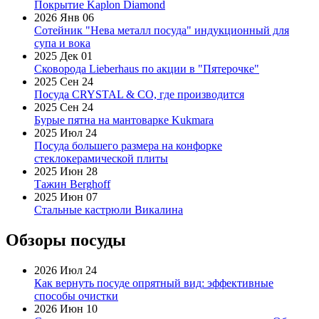
Покрытие Kaplon Diamond
2026 Янв 06
Сотейник "Нева металл посуда" индукционный для
супа и вока
2025 Дек 01
Сковорода Lieberhaus по акции в "Пятерочке"
2025 Сен 24
Посуда CRYSTAL & CO, где производится
2025 Сен 24
Бурые пятна на мантоварке Kukmara
2025 Июл 24
Посуда большего размера на конфорке
стеклокерамической плиты
2025 Июн 28
Тажин Berghoff
2025 Июн 07
Стальные кастрюли Викалина
Обзоры посуды
2026 Июл 24
Как вернуть посуде опрятный вид: эффективные
способы очистки
2026 Июн 10