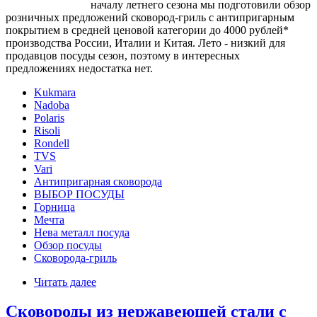
началу летнего сезона мы подготовили обзор
розничных предложений сковород-гриль с антипригарным
покрытием в средней ценовой категории до 4000 рублей*
производства России, Италии и Китая. Лето - низкий для
продавцов посуды сезон, поэтому в интересных
предложениях недостатка нет.
Kukmara
Nadoba
Polaris
Risoli
Rondell
TVS
Vari
Антипригарная сковорода
ВЫБОР ПОСУДЫ
Горница
Мечта
Нева металл посуда
Обзор посуды
Сковорода-гриль
Читать далее
Сковороды из нержавеющей стали с