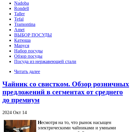
Nadoba
Rondell
Taller
Tefal
Tramontina
Аmet
ВЫБОР ПОСУДЫ
Катюша
Маруся
Набор посуды
Обзор посуды
Посуда из нержавеющей стали
Читать далее
Чайник со свистком. Обзор розничных
предложений в сегментах от среднего
до премиум
2024
Окт
14
Н
есмотря на то, что рынок насыщен
электрическими чайниками и умными