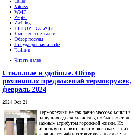
Taller
Vitross
WMF
Zepter
Zwilling
ВЫБОР ПОСУДЫ
Лысьвенские эмали
Обзор посуды
Посуда для чая и кофе
Чайник
Читать далее
Стильные и удобные. Обзор
розничных предложений термокружек,
февраль 2024
2024
Фев
21
Т
ермокружки не так давно массово вошли в
нашу повседневную жизнь, но быстро стали
важным атрибутом городской жизни. Их
используют в авто, носят в рюкзаках, в них
заваривают чай и готовят кофе в офисах и