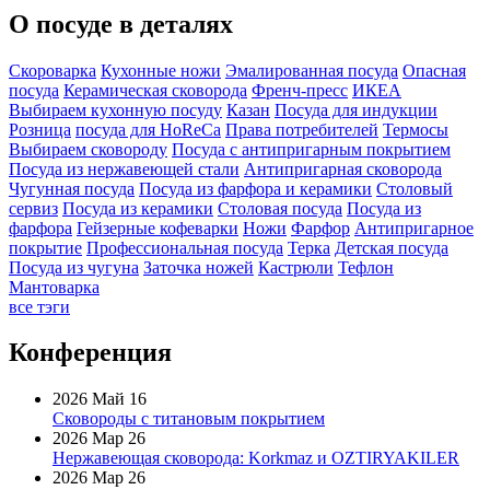
О посуде в деталях
Скороварка
Кухонные ножи
Эмалированная посуда
Опасная
посуда
Керамическая сковорода
Френч-пресс
ИКЕА
Выбираем кухонную посуду
Казан
Посуда для индукции
Розница
посуда для HoReCa
Права потребителей
Термосы
Выбираем сковороду
Посуда с антипригарным покрытием
Посуда из нержавеющей стали
Антипригарная сковорода
Чугунная посуда
Посуда из фарфора и керамики
Столовый
сервиз
Посуда из керамики
Столовая посуда
Посуда из
фарфора
Гейзерные кофеварки
Ножи
Фарфор
Антипригарное
покрытие
Профессиональная посуда
Терка
Детская посуда
Посуда из чугуна
Заточка ножей
Кастрюли
Тефлон
Мантоварка
все тэги
Конференция
2026 Май 16
Сковороды с титановым покрытием
2026 Мар 26
Нержавеющая сковорода: Korkmaz и OZTIRYAKILER
2026 Мар 26