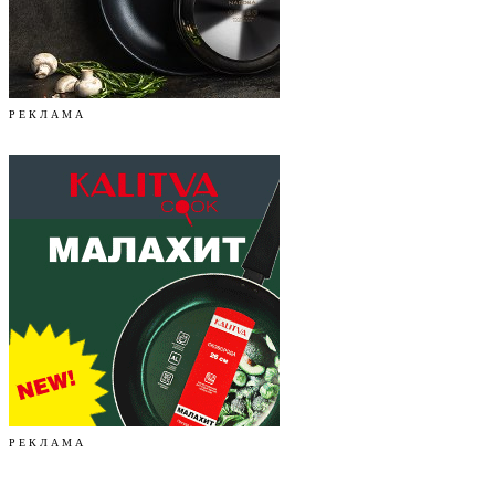
Р Е К Л А М А
Р Е К Л А М А