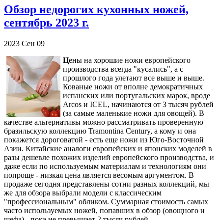
Обзор недорогих кухонных ножей,
сентябрь 2023 г.
2023
Сен
09
Ц
ены на хорошие ножи европейского
производства всегда "кусались", а с
прошлого года улетают все выше и выше.
Кованые ножи от вполне демократичных
испанских или португальских марок, вроде
Arcos и ICEL, начинаются от 3 тысяч рублей
(за самые маленькие ножи для овощей). В
качестве альтернативы можно рассматривать проверенную
бразильскую коллекцию Tramontina Century, а кому и она
покажется дороговатой - есть еще ножи из Юго-Восточной
Азии. Китайские аналоги европейских и японских моделей в
разы дешевле похожих изделий европейского производства, и
даже если по используемым материалам и технологиям они
попроще - низкая цена является весомым аргументом. В
продаже сегодня представлены сотни разных коллекций, мы
же для обзора выбрали модели с классическим
"профессиональным" обликом. Суммарная стоимость самых
часто используемых ножей, попавших в обзор (овощного и
шефа) - пока не превышает 2 тысяч рублей.