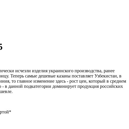
5
ически исчезли изделия украинского производства, ранее
онцу. Теперь самые дешевые казаны поставляет Узбекистан, в
ния, то главное изменение здесь - рост цен, который в среднем
о - в данной подкатегории доминирует продукция российских
шевле.
артой*