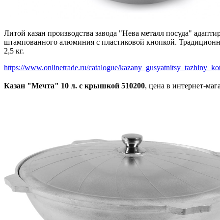
Литой казан производства завода "Нева металл посуда" адапти
штампованного алюминия с пластиковой кнопкой. Традиционная
2,5 кг.
https://www.onlinetrade.ru/catalogue/kazany_gusyatnitsy_tazhiny_kote
Казан "Мечта" 10 л. с крышкой 510200
, цена в интернет-маг