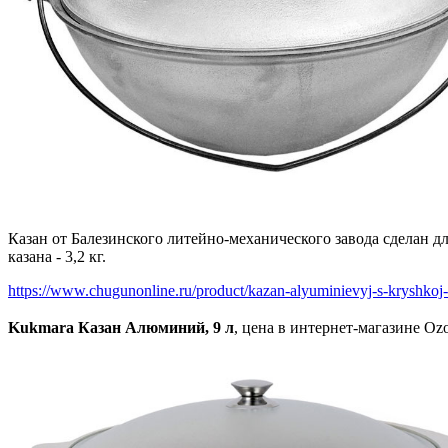
Казан от Балезинского литейно-механического завода сделан 
казана - 3,2 кг.
https://www.chugunonline.ru/product/kazan-alyuminievyj-s-kryshkoj-i
Kukmara Казан Алюминий, 9 л
, цена в интернет-магазине Ozo