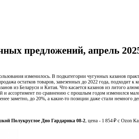
чных предложений, апрель 202
ользования изменилось. В подкатегории чугунных казанов практ
одажа остатков товаров, завезенных до 2022 года, подходит к к
анов из Беларуси и Китая. Что касается казанов из литого алюми
ей и ассортимент по сравнению с прошлым годом изменился мал
нее заметно, до 20%, а какие-то позиции даже стали немного де
кой Полукруглое Дно Гардарика 08-2
, цена - 1 854 ₽ c Ozon К