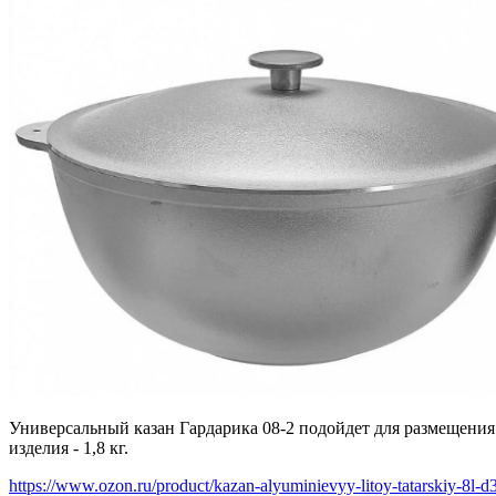
Универсальный казан Гардарика 08-2 подойдет для размещения н
изделия - 1,8 кг.
https://www.ozon.ru/product/kazan-alyuminievyy-litoy-tatarskiy-8l-d3