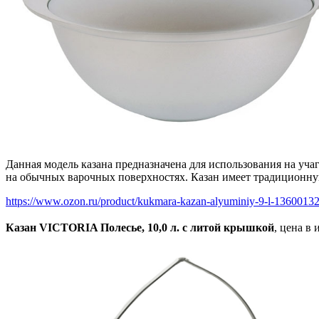
Данная модель казана предназначена для использования на учаг
на обычных варочных поверхностях. Казан имеет традиционную
https://www.ozon.ru/product/kukmara-kazan-alyuminiy-9-l-1360013
Казан VICTORIA Полесье, 10,0 л. с литой крышкой
, цена в