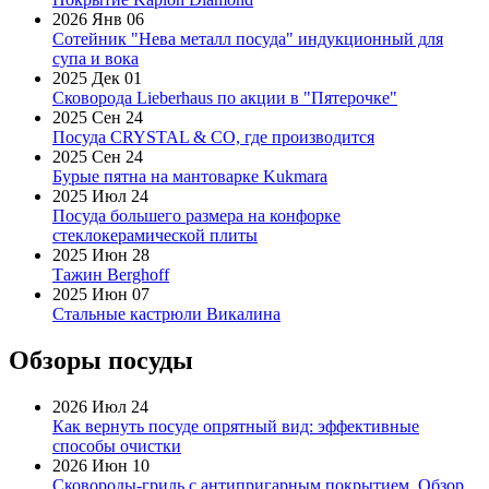
2026 Янв 06
Сотейник "Нева металл посуда" индукционный для
супа и вока
2025 Дек 01
Сковорода Lieberhaus по акции в "Пятерочке"
2025 Сен 24
Посуда CRYSTAL & CO, где производится
2025 Сен 24
Бурые пятна на мантоварке Kukmara
2025 Июл 24
Посуда большего размера на конфорке
стеклокерамической плиты
2025 Июн 28
Тажин Berghoff
2025 Июн 07
Стальные кастрюли Викалина
Обзоры посуды
2026 Июл 24
Как вернуть посуде опрятный вид: эффективные
способы очистки
2026 Июн 10
Сковороды-гриль с антипригарным покрытием. Обзор