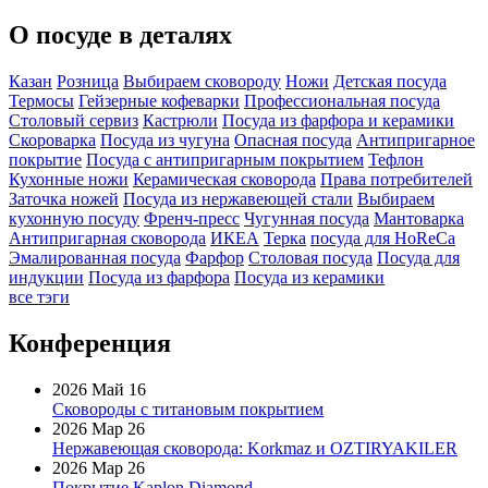
О посуде в деталях
Казан
Розница
Выбираем сковороду
Ножи
Детская посуда
Термосы
Гейзерные кофеварки
Профессиональная посуда
Столовый сервиз
Кастрюли
Посуда из фарфора и керамики
Скороварка
Посуда из чугуна
Опасная посуда
Антипригарное
покрытие
Посуда с антипригарным покрытием
Тефлон
Кухонные ножи
Керамическая сковорода
Права потребителей
Заточка ножей
Посуда из нержавеющей стали
Выбираем
кухонную посуду
Френч-пресс
Чугунная посуда
Мантоварка
Антипригарная сковорода
ИКЕА
Терка
посуда для HoReCa
Эмалированная посуда
Фарфор
Столовая посуда
Посуда для
индукции
Посуда из фарфора
Посуда из керамики
все тэги
Конференция
2026 Май 16
Сковороды с титановым покрытием
2026 Мар 26
Нержавеющая сковорода: Korkmaz и OZTIRYAKILER
2026 Мар 26
Покрытие Kaplon Diamond