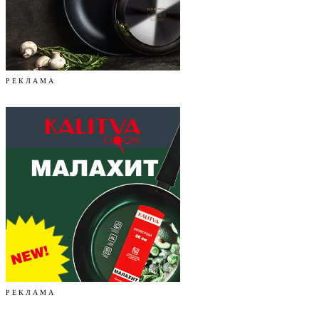
Р Е К Л А М А
Р Е К Л А М А