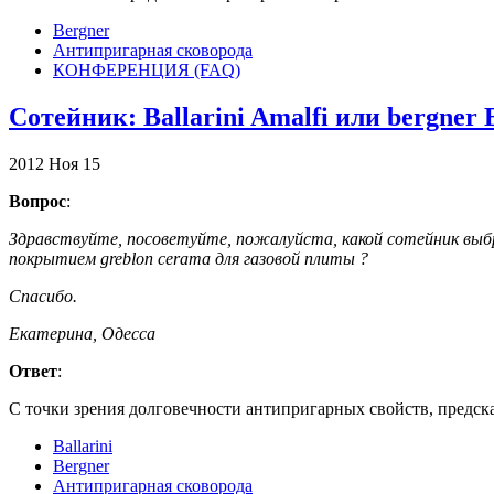
Bergner
Антипригарная сковорода
КОНФЕРЕНЦИЯ (FAQ)
Сотейник: Ballarini Amalfi или bergner
2012
Ноя
15
Вопрос
:
Здравствуйте, посоветуйте, пожалуйста, какой сотейник выбра
покрытием greblon cerama для газовой плиты ?
Спасибо.
Екатерина, Одесса
Ответ
:
С точки зрения долговечности антипригарных свойств, предсказ
Ballarini
Bergner
Антипригарная сковорода