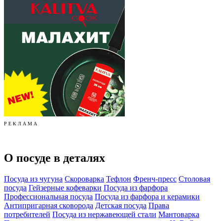
Р Е К Л А М А
О посуде в деталях
Посуда из чугуна
Скороварка
Тефлон
Френч-пресс
Столовая
посуда
Гейзерные кофеварки
Посуда из фарфора
Профессиональная посуда
Посуда из фарфора и керамики
Антипригарная сковорода
Детская посуда
Права
потребителей
Посуда из нержавеющей стали
Мантоварка