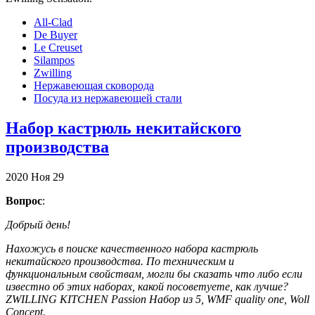
All-Clad
De Buyer
Le Creuset
Silampos
Zwilling
Нержавеющая сковорода
Посуда из нержавеющей стали
Набор кастрюль некитайского
производства
2020
Ноя
29
Вопрос
:
Добрый день!
Нахожусь в поиске качественного набора кастрюль
некитайского производства. По техническим и
функциональным свойствам, могли бы сказать что либо если
известно об этих наборах, какой посоветуете, как лучше?
ZWILLING KITCHEN Passion Набор из 5, WMF quality one, Woll
Concept.