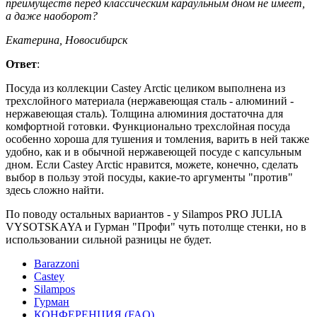
преимуществ перед классическим караульным дном не имеет,
а даже наоборот?
Екатерина, Новосибирск
Ответ
:
Посуда из коллекции Castey Arctic целиком выполнена из
трехслойного материала (нержавеющая сталь - алюминий -
нержавеющая сталь). Толщина алюминия достаточна для
комфортной готовки. Функционально трехслойная посуда
особенно хороша для тушения и томления, варить в ней также
удобно, как и в обычной нержавеющей посуде с капсульным
дном. Если Castey Arctic нравится, можете, конечно, сделать
выбор в пользу этой посуды, какие-то аргументы "против"
здесь сложно найти.
По поводу остальных вариантов - у Silampos PRO JULIA
VYSOTSKAYA и Гурман "Профи" чуть потолще стенки, но в
использовании сильной разницы не будет.
Barazzoni
Castey
Silampos
Гурман
КОНФЕРЕНЦИЯ (FAQ)