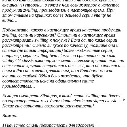
внешней (!) стороны, в связи с чем возник вопрос о качестве
продукции zwilling, производимой в настоящее время. При
этом стыков на крышках более дешевой серии vitality не
видно…
Подскажите, каково в настоящее время качество продукции
zwilling, есть ли нарекания? Стоит ли в настоящее время
рассматривать zwilling к покупке? Если да, то какие серии
рассмотреть? Сильно ли хуже по качеству, толщине дна и
стенок (не нашла информации) более бюджетные серии,
например, серия zwilling twin classic по сравнению с pro или
vitality? У classic импонируют металлические крышки, т.к. про
стеклянные крышки встречались отзывы, что они лопались…
цены в России, конечно, завышены, но в Евродоме можно
купить со скидкой 30% в день рождения, что будет
соответствовать цене на официальном сайте
производителя…
Если рассмотреть Silampos, к какой серии zwilling они ближе
по характеристикам - с дном sigma classic или sigma classic + ?
Какие еще варианты возможно рассмотреть?
Важно:
1) качество стали (безопасность для здоровья) +