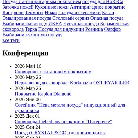
Посуда с антипригарным покрытием
посуда для HoReCa
Заточка ножей
Кухонные ножи
Антипригарное покрытие
Кастрюли
Термосы
Ножи
Посуда из керамики
Казан
Эмалированная посуда
Столовый сервиз
Опасная посуда
Выбираем сковороду
ИКЕА
Чугунная посуда
Керамическая
сковорода
Терка
Посуда для индукции
Розница
Фарфор
Выбираем кухонную посуду
все тэги
Конференция
2026 Май 16
Сковороды с титановым покрытием
2026 Мар 26
Нержавеющая сковорода: Korkmaz и OZTIRYAKILER
2026 Мар 26
Покрытие Kaplon Diamond
2026 Янв 06
Сотейник "Нева металл посуда" индукционный для
супа и вока
2025 Дек 01
Сковорода Lieberhaus по акции в "Пятерочке"
2025 Сен 24
Посуда CRYSTAL & CO, где производится