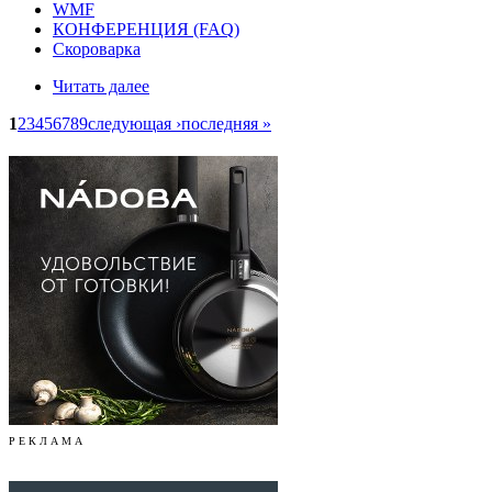
WMF
КОНФЕРЕНЦИЯ (FAQ)
Скороварка
Читать далее
1
2
3
4
5
6
7
8
9
следующая ›
последняя »
Р Е К Л А М А