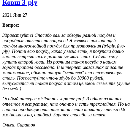
Ковш 3-ply
2021
Янв
27
Вопрос
:
Здравствуйте! Спасибо вам за обзоры разной посуды и
подробные ответы на вопросы! Я являюсь поклонницей
посуды многослойной посуды для приготовления (tri-ply, five-
ply). Почти всю посуду, какая у меня есть, я покупала давно -
как-то встречалась в розничных магазинах. Сейчас хочу
купить второй ковш. Из розницы такая посуда в нашем
городе пропала бесследно. В интернет-магазинах описание
минимальное, обычно пишут "металлл" или нержавеющая
сталь. Посоветуйте что-нибудь до 10000 рублей,
выпускается ли такая посуда в этом ценовом сегменте (лучше
без меди).
Особый интерес к Silampos supreme prof. В одном из ваших
ответов я встретила, что она-то и есть трехслойная. Но на
сайтах продавцов описание этой серии толщину стенки 0.8
мм.(возможно, ошибка). Заранее спасибо за ответ.
Ольга, Саратов