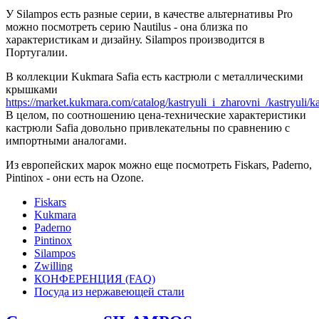
У Silampos есть разные серии, в качестве альтернативы Pro
можно посмотреть серию Nautilus - она близка по
характеристикам и дизайну. Silampos производится в
Португалии.
В коллекции Kukmara Safia есть кастрюли с металлическими
крышками
https://market.kukmara.com/catalog/kastryuli_i_zharovni_/kastryuli/kas
В целом, по соотношению цена-технические характеристики
кастрюли Safia довольно привлекательны по сравнению с
импортными аналогами.
Из европейских марок можно еще посмотреть Fiskars, Paderno,
Pintinox - они есть на Ozonе.
Fiskars
Kukmara
Paderno
Pintinox
Silampos
Zwilling
КОНФЕРЕНЦИЯ (FAQ)
Посуда из нержавеющей стали