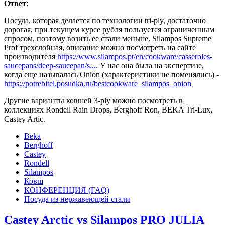
Ответ
:
Посуда, которая делается по технологии tri-ply, достаточно
дорогая, при текущем курсе рубля пользуется ограниченным
спросом, поэтому возить ее стали меньше. Silampos Supreme
Prof трехслойная, описание можно посмотреть на сайте
производителя
https://www.silampos.pt/en/cookware/casseroles-
saucepans/deep-saucepan/s...
. У нас она была на экспертизе,
когда еще называлась Onion (характеристики не поменялись) -
https://potrebitel.posudka.ru/bestcookware_silampos_onion
Другие варианты ковшей 3-ply можно посмотреть в
коллекциях Rondell Rain Drops, Berghoff Ron, BEKA Tri-Lux,
Castey Artic.
Beka
Berghoff
Castey
Rondell
Silampos
Ковш
КОНФЕРЕНЦИЯ (FAQ)
Посуда из нержавеющей стали
Castey Arctic vs Silampos PRO JULIA