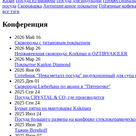
Казан
Посуда из фарфора
Посуда для индукции
Профессиональ
посуда
Скороварка
Антипригарное покрытие
Гейзерные кофев
все тэги
Конференция
2026 Май 16
Сковороды с титановым покрытием
2026 Мар 26
Нержавеющая сковорода: Korkmaz и OZTIRYAKILER
2026 Мар 26
Покрытие Kaplon Diamond
2026 Янв 06
Сотейник "Нева металл посуда" индукционный для супа 
2025 Дек 01
Сковорода Lieberhaus по акции в "Пятерочке"
2025 Сен 24
Посуда CRYSTAL & CO, где производится
2025 Сен 24
Бурые пятна на мантоварке Kukmara
2025 Июл 24
Посуда большего размера на конфорке стеклокерамическ
2025 Июн 28
Тажин Berghoff
2025 Июн 07