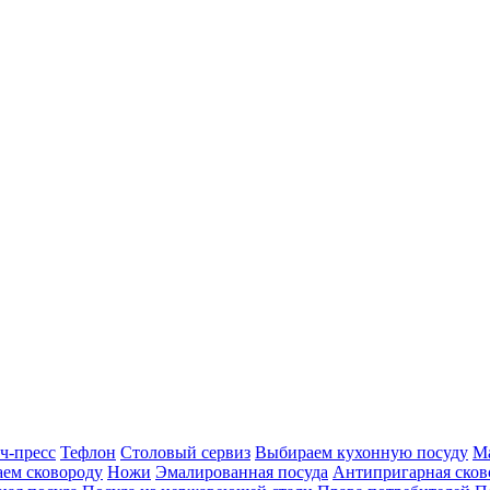
ч-пресс
Тефлон
Столовый сервиз
Выбираем кухонную посуду
М
ем сковороду
Ножи
Эмалированная посуда
Антипригарная сков