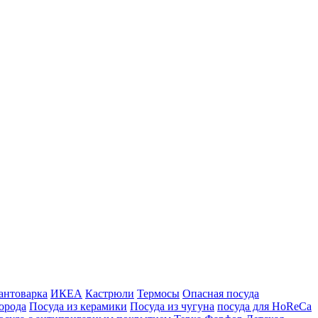
антоварка
ИКЕА
Кастрюли
Термосы
Опасная посуда
орода
Посуда из керамики
Посуда из чугуна
посуда для HoReCa