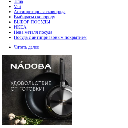
Tima
Vari
Антипригарная сковорода
Выбираем сковороду
ВЫБОР ПОСУДЫ
ИКЕА
Нева металл посуда
Посуда с антипригарным покрытием
Читать далее