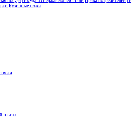
ная посуда
Посуда из нержавеющей стали
Права потребителей
П
арки
Кухонные ножи
и вока
ой плиты