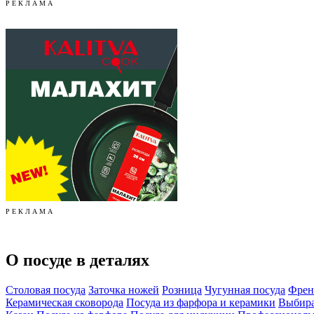
Р Е К Л А М А
Р Е К Л А М А
О посуде в деталях
Столовая посуда
Заточка ножей
Розница
Чугунная посуда
Френ
Керамическая сковорода
Посуда из фарфора и керамики
Выбира