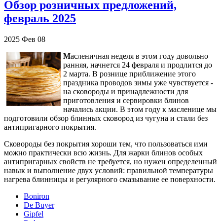
Обзор розничных предложений,
февраль 2025
2025
Фев
08
М
асленичная неделя в этом году довольно
ранняя, начнется 24 февраля и продлится до
2 марта. В рознице приближение этого
праздника проводов зимы уже чувствуется -
на сковороды и принадлежности для
приготовления и сервировки блинов
начались акции. В этом году к масленице мы
подготовили обзор блинных сковород из чугуна и стали без
антипригарного покрытия.
Сковороды без покрытия хороши тем, что пользоваться ими
можно практически всю жизнь. Для жарки блинов особых
антипригарных свойств не требуется, но нужен определенный
навык и выполнение двух условий: правильной температуры
нагрева блинницы и регулярного смазывание ее поверхности.
Boniron
De Buyer
Gipfel