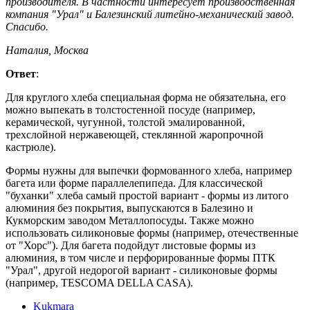
производителя. В частности интересует производственная
компания "Урал" и Балезинский литейно-механический завод.
Спасибо.
Наталия, Москва
Ответ
:
Для круглого хлеба специальная форма не обязательна, его
можно выпекать в толстостенной посуде (например,
керамической, чугунной, толстой эмалированной,
трехслойной нержавеющей, стеклянной жаропрочной
кастрюле).
Формы нужны для выпечки формованного хлеба, например
багета или форме параллелепипеда. Для классической
"буханки" хлеба самый простой вариант - формы из литого
алюминия без покрытия, выпускаются в Балезино и
Кукморским заводом Металлопосуды. Также можно
использовать силиконовые формы (например, отечественные
от "Хорс"). Для багета подойдут листовые формы из
алюминия, в том числе и перфорированные формы ПТК
"Урал", другой недорогой вариант - силиконовые формы
(например, TESCOMA DELLA CASA).
Kukmara