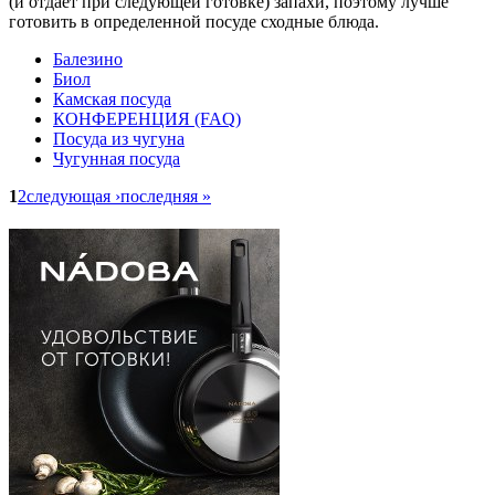
(и отдает при следующей готовке) запахи, поэтому лучше
готовить в определенной посуде сходные блюда.
Балезино
Биол
Камская посуда
КОНФЕРЕНЦИЯ (FAQ)
Посуда из чугуна
Чугунная посуда
1
2
следующая ›
последняя »