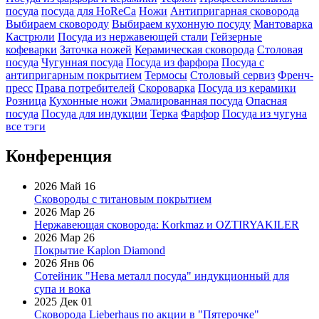
посуда
посуда для HoReCa
Ножи
Антипригарная сковорода
Выбираем сковороду
Выбираем кухонную посуду
Мантоварка
Кастрюли
Посуда из нержавеющей стали
Гейзерные
кофеварки
Заточка ножей
Керамическая сковорода
Столовая
посуда
Чугунная посуда
Посуда из фарфора
Посуда с
антипригарным покрытием
Термосы
Столовый сервиз
Френч-
пресс
Права потребителей
Скороварка
Посуда из керамики
Розница
Кухонные ножи
Эмалированная посуда
Опасная
посуда
Посуда для индукции
Терка
Фарфор
Посуда из чугуна
все тэги
Конференция
2026 Май 16
Сковороды с титановым покрытием
2026 Мар 26
Нержавеющая сковорода: Korkmaz и OZTIRYAKILER
2026 Мар 26
Покрытие Kaplon Diamond
2026 Янв 06
Сотейник "Нева металл посуда" индукционный для
супа и вока
2025 Дек 01
Сковорода Lieberhaus по акции в "Пятерочке"