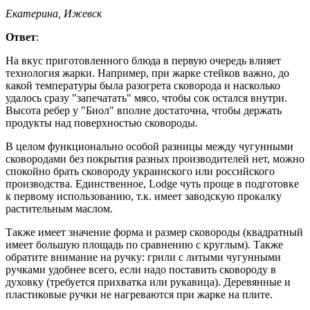
Екатерина, Ижевск
Ответ
:
На вкус приготовленного блюда в первую очередь влияет
технология жарки. Например, при жарке стейков важно, до
какой температуры была разогрета сковорода и насколько
удалось сразу "запечатать" мясо, чтобы сок остался внутри.
Высота ребер у "Биол" вполне достаточна, чтобы держать
продукты над поверхностью сковороды.
В целом функционально особой разницы между чугунными
сковородами без покрытия разных производителей нет, можно
спокойно брать сковороду украинского или российского
производства. Единственное, Lodge чуть проще в подготовке
к первому использованию, т.к. имеет заводскую прокалку
растительным маслом.
Также имеет значение форма и размер сковороды (квадратный
имеет большую площадь по сравнению с круглым). Также
обратите внимание на ручку: грили с литыми чугунными
ручками удобнее всего, если надо поставить сковороду в
духовку (требуется прихватка или рукавица). Деревянные и
пластиковые ручки не нагреваются при жарке на плите.