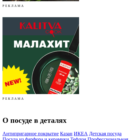
Р Е К Л А М А
Р Е К Л А М А
О посуде в деталях
Антипригарное покрытие
Казан
ИКЕА
Детская посуда
Посуда из фарфора и керамики
Тефлон
Профессиональная