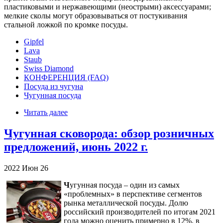
пластиковыми и нержавеющими (неострыми) аксессуарами;
мелкие сколы могут образовываться от постукивания
стальной ложкой по кромке посуды.
Gipfel
Lava
Staub
Swiss Diamond
КОНФЕРЕНЦИЯ (FAQ)
Посуда из чугуна
Чугунная посуда
Читать далее
Чугунная сковорода: обзор розничных
предложений, июнь 2022 г.
2022
Июн
26
Ч
угунная посуда – один из самых
«проблемных» в перспективе сегментов
рынка металлической посуды. Долю
российский производителей по итогам 2021
года можно оценить примерно в 12%, в