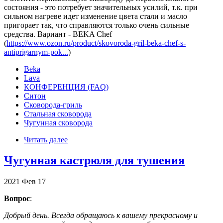
состояния - это потребует значительных усилий, т.к. при
сильном нагреве идет изменение цвета стали и масло
пригорает так, что справляются только очень сильные
средства. Вариант - BEKA Chef
(
https://www.ozon.ru/product/skovoroda-gril-beka-chef-s-
antiprigarnym-pok...
)
Beka
Lava
КОНФЕРЕНЦИЯ (FAQ)
Ситон
Сковорода-гриль
Стальная сковорода
Чугунная сковорода
Читать далее
Чугунная кастрюля для тушения
2021
Фев
17
Вопрос
:
Добрый день. Всегда обращаюсь к вашему прекрасному и