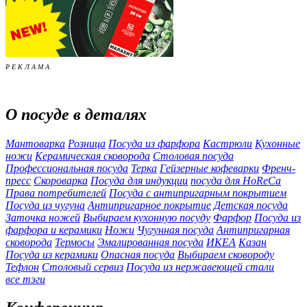
Р Е К Л А М А
О посуде в деталях
Мантоварка
Розница
Посуда из фарфора
Кастрюли
Кухонные
ножи
Керамическая сковорода
Столовая посуда
Профессиональная посуда
Терка
Гейзерные кофеварки
Френч-
пресс
Скороварка
Посуда для индукции
посуда для HoReCa
Права потребителей
Посуда с антипригарным покрытием
Посуда из чугуна
Антипригарное покрытие
Детская посуда
Заточка ножей
Выбираем кухонную посуду
Фарфор
Посуда из
фарфора и керамики
Ножи
Чугунная посуда
Антипригарная
сковорода
Термосы
Эмалированная посуда
ИКЕА
Казан
Посуда из керамики
Опасная посуда
Выбираем сковороду
Тефлон
Столовый сервиз
Посуда из нержавеющей стали
все тэги