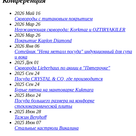
Конференция
2026 Май 16
Сковороды с титановым покрытием
2026 Мар 26
Нержавеющая сковорода: Korkmaz и OZTIRYAKILER
2026 Мар 26
Покрытие Kaplon Diamond
2026 Янв 06
Сотейник "Нева металл посуда" индукционный для супа
и вока
2025 Дек 01
Сковорода Lieberhaus по акции в "Пятерочке"
2025 Сен 24
Посуда CRYSTAL & CO, где производится
2025 Сен 24
Бурые пятна на мантоварке Kukmara
2025 Июл 24
Посуда большего размера на конфорке
стеклокерамической плиты
2025 Июн 28
Тажин Berghoff
2025 Июн 07
Стальные кастрюли Викалина