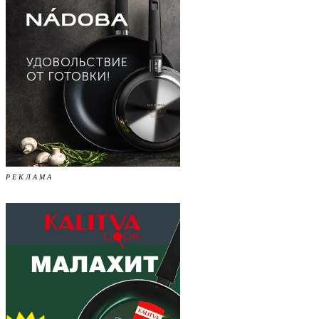
Р Е К Л А М А