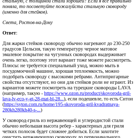
стальную, с толщиной стали хорошей? Если я все правильно
поняла, то посоветуйте пожалуйста стальную сковороду
(именно для стейков).
Света, Ростов-на-Дону
Ответ
:
Для жарки стейков сковороду обычно нагревают до 230-250
градусов Цельсия, такую температуру черное матовое
эмалевое покрытие на чугунных сковородах выдерживает
очень легко, поэтому этот вариант тоже можете рассмотреть.
Плюсы: не требуется специальный уход, можно мыть в
посудомоечной машине, хорошая теплоемкость, можно
подобрать сковороду с высокими ребрами. Антипригарные
свойства отсутствуют, но они для стейков роли не играют. Из
вариантов можете посмотреть на турецкие сковороды LAVA
(например, такую -
https://www.ozon.ru/product/skovoroda-gril-
lava-lv-eco-y-gt-28-mat-bl-28...
), если подешевле, то есть Ситон
(
https://syton.com.ru/home/195-skovoroda-gril-kvadratnaya-
280kh280kh40-s-...
)
У сковород-гриль из нержавеющей и углеродистой стали
обычно небольшая высота ребер - характерных для гриля
четких полосок будет сложнее добиться. Если захотите
очистить нержавеющую сковороду до первоначального