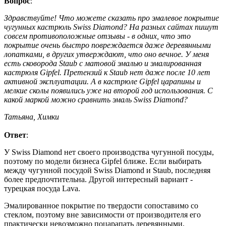
Вопрос
:
Здравствуйте! Что можете сказать про эмалевое покрытие
чугунных кастрюль Swiss Diamond? На разных сайтах пишут
совсем противоположные отзывы - в одних, что это
покрытие очень быстро повреждается даже деревянными
лопатками, в других утверждают, что оно вечное. У меня
есть сковорода Staub с матовой эмалью и эмалированная
кастрюля Gipfel. Претензий к Staub нет даже после 10 лет
активной эксплуатации. А в кастрюле Gipfel царапины и
мелкие сколы появились уже на второй год использования. С
какой маркой можно сравнить эмаль Swiss Diamond?
Татьяна, Химки
Ответ
:
У Swiss Diamond нет своего производства чугунной посуды,
поэтому по модели бизнеса Gipfel ближе. Если выбирать
между чугунной посудой Swiss Diamond и Staub, последняя
более предпочтительна. Другой интересный вариант -
турецкая посуда Lava.
Эмалированное покрытие по твердости сопоставимо со
стеклом, поэтому вне зависимости от производителя его
практически невозможно поцарапать деревянными,