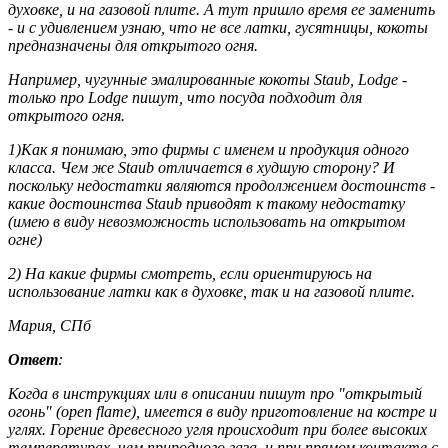
духовке, и на газовой плите. А тут пришло время ее заменить
- и с удивлением узнаю, что не все латки, гусятницы, кокоты
предназначены для открытого огня.
Например, чугунные эмалированные кокоты Staub, Lodge -
только про Lоdge пишут, что посуда подходит для
открытого огня.
1)Как я понимаю, это фирмы с именем и продукция одного
класса. Чем же Staub отличается в худшую сторону? И
поскольку недостатки являются продолжением достоинств -
какие достоинства Staub приводят к такому недостатку
(имею в виду невозможность использовать на открытом
огне)
2) На какие фирмы смотреть, если ориентируюсь на
использование латки как в духовке, так и на газовой плите.
Мария, СПб
Ответ
:
Когда в инструкциях или в описании пишут про "открытый
огонь" (open flame), имеется в виду приготовление на костре и
углях. Горение древесного угля происходит при более высоких
температурах, чем природного газа, и при прямом контакте с