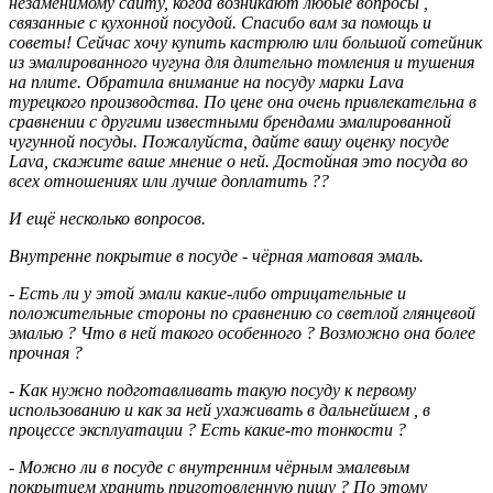
незаменимому сайту, когда возникают любые вопросы ,
связанные с кухонной посудой. Спасибо вам за помощь и
советы! Сейчас хочу купить кастрюлю или большой сотейник
из эмалированного чугуна для длительно томления и тушения
на плите. Обратила внимание на посуду марки Lava
турецкого производства. По цене она очень привлекательна в
сравнении с другими известными брендами эмалированной
чугунной посуды. Пожалуйста, дайте вашу оценку посуде
Lava, скажите ваше мнение о ней. Достойная это посуда во
всех отношениях или лучше доплатить ??
И ещё несколько вопросов.
Внутренне покрытие в посуде - чёрная матовая эмаль.
- Есть ли у этой эмали какие-либо отрицательные и
положительные стороны по сравнению со светлой глянцевой
эмалью ? Что в ней такого особенного ? Возможно она более
прочная ?
- Как нужно подготавливать такую посуду к первому
использованию и как за ней ухаживать в дальнейшем , в
процессе эксплуатации ? Есть какие-то тонкости ?
- Можно ли в посуде с внутренним чёрным эмалевым
покрытием хранить приготовленную пищу ? По этому