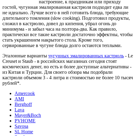
настроение, к праздникам или приходу
гостей, чугунная эмалированная кастрюля подходит едва ли
не идеально. Лучше всего в ней готовить блюда, требующие
длительного томления (slow cooking). Подготовил продукты,
сложил в кастрюлю, довел до кипения, убрал огонь до
минимума - и забыл часа на полтора-два. Как правило,
практически все такие кастрюли достаточно эффектны, чтобы
стать украшением накрытого стола. Кроме того,
сервированные в чугуне блюда долго остаются теплыми.
Эталонные варианты
чугунных эмалированных кастрюль
- Le
Creuset и Staub - в российских магазинах сегодня стоят
космических денег, но есть и более доступные альтернативы -
из Китая и Турции. Для своего обзора мы подобрали
кастрюли объемом 3 - 4 литра и стоимостью не более 10 тысяч
рублей*.
Amercook
AMI
Berghoff
Lava
Mayer&Boch
PVHOME
Savosa
SL Home