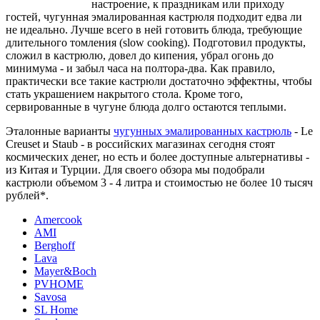
настроение, к праздникам или приходу
гостей, чугунная эмалированная кастрюля подходит едва ли
не идеально. Лучше всего в ней готовить блюда, требующие
длительного томления (slow cooking). Подготовил продукты,
сложил в кастрюлю, довел до кипения, убрал огонь до
минимума - и забыл часа на полтора-два. Как правило,
практически все такие кастрюли достаточно эффектны, чтобы
стать украшением накрытого стола. Кроме того,
сервированные в чугуне блюда долго остаются теплыми.
Эталонные варианты
чугунных эмалированных кастрюль
- Le
Creuset и Staub - в российских магазинах сегодня стоят
космических денег, но есть и более доступные альтернативы -
из Китая и Турции. Для своего обзора мы подобрали
кастрюли объемом 3 - 4 литра и стоимостью не более 10 тысяч
рублей*.
Amercook
AMI
Berghoff
Lava
Mayer&Boch
PVHOME
Savosa
SL Home