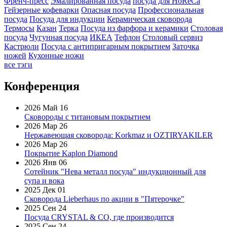
Френч-пресс
Эмалированная посуда
посуда для HoReCa
Гейзерные кофеварки
Опасная посуда
Профессиональная
посуда
Посуда для индукции
Керамическая сковорода
Термосы
Казан
Терка
Посуда из фарфора и керамики
Столовая
посуда
Чугунная посуда
ИКЕА
Тефлон
Столовый сервиз
Кастрюли
Посуда с антипригарным покрытием
Заточка
ножей
Кухонные ножи
все тэги
Конференция
2026 Май 16
Сковороды с титановым покрытием
2026 Мар 26
Нержавеющая сковорода: Korkmaz и OZTIRYAKILER
2026 Мар 26
Покрытие Kaplon Diamond
2026 Янв 06
Сотейник "Нева металл посуда" индукционный для
супа и вока
2025 Дек 01
Сковорода Lieberhaus по акции в "Пятерочке"
2025 Сен 24
Посуда CRYSTAL & CO, где производится
2025 Сен 24