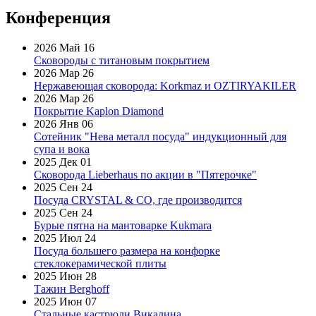
Конференция
2026 Май 16
Сковороды с титановым покрытием
2026 Мар 26
Нержавеющая сковорода: Korkmaz и OZTIRYAKILER
2026 Мар 26
Покрытие Kaplon Diamond
2026 Янв 06
Сотейник "Нева металл посуда" индукционный для
супа и вока
2025 Дек 01
Сковорода Lieberhaus по акции в "Пятерочке"
2025 Сен 24
Посуда CRYSTAL & CO, где производится
2025 Сен 24
Бурые пятна на мантоварке Kukmara
2025 Июл 24
Посуда большего размера на конфорке
стеклокерамической плиты
2025 Июн 28
Тажин Berghoff
2025 Июн 07
Стальные кастрюли Викалина