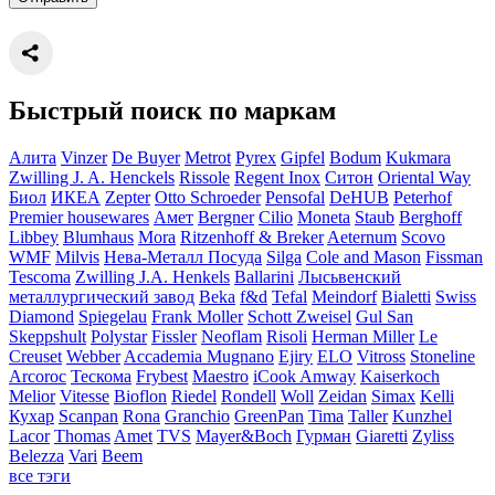
Быстрый поиск по маркам
Алита
Vinzer
De Buyer
Metrot
Pyrex
Gipfel
Bodum
Kukmara
Zwilling J. A. Henckels
Rissole
Regent Inox
Ситон
Oriental Way
Биол
ИКЕА
Zepter
Otto Schroeder
Pensofal
DeHUB
Peterhof
Premier housewares
Амет
Bergner
Cilio
Moneta
Staub
Berghoff
Libbey
Blumhaus
Mora
Ritzenhoff & Breker
Aeternum
Scovo
WMF
Milvis
Нева-Металл Посуда
Silga
Cole and Mason
Fissman
Tescoma
Zwilling J.A. Henkels
Ballarini
Лысьвенский
металлургический завод
Beka
f&d
Tefal
Meindorf
Bialetti
Swiss
Diamond
Spiegelau
Frank Moller
Schott Zweisel
Gul San
Skeppshult
Polystar
Fissler
Neoflam
Risoli
Herman Miller
Le
Creuset
Webber
Accademia Mugnano
Ejiry
ELO
Vitross
Stoneline
Arcoroc
Тескома
Frybest
Maestro
iCook Amway
Kaiserkoch
Melior
Vitesse
Bioflon
Riedel
Rondell
Woll
Zeidan
Simax
Kelli
Кухар
Scanpan
Rona
Granchio
GreenPan
Tima
Taller
Kunzhel
Lacor
Thomas
Amet
TVS
Mayer&Boch
Гурман
Giaretti
Zyliss
Belezza
Vari
Beem
все тэги