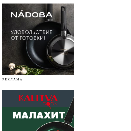
Р Е К Л А М А