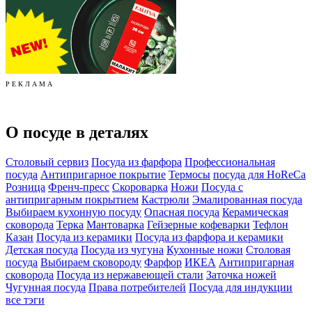
Р Е К Л А М А
О посуде в деталях
Столовый сервиз
Посуда из фарфора
Профессиональная
посуда
Антипригарное покрытие
Термосы
посуда для HoReCa
Розница
Френч-пресс
Скороварка
Ножи
Посуда с
антипригарным покрытием
Кастрюли
Эмалированная посуда
Выбираем кухонную посуду
Опасная посуда
Керамическая
сковорода
Терка
Мантоварка
Гейзерные кофеварки
Тефлон
Казан
Посуда из керамики
Посуда из фарфора и керамики
Детская посуда
Посуда из чугуна
Кухонные ножи
Столовая
посуда
Выбираем сковороду
Фарфор
ИКЕА
Антипригарная
сковорода
Посуда из нержавеющей стали
Заточка ножей
Чугунная посуда
Права потребителей
Посуда для индукции
все тэги