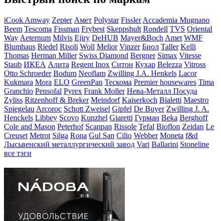
iCook Amway
Zepter
Амет
Polystar
Fissler
Accademia Mugnano
Beem
Tescoma
Fissman
Frybest
Skeppshult
Rondell
TVS
Oriental
Way
Aeternum
Milvis
Ejiry
DeHUB
Mayer&Boch
Amet
WMF
Blumhaus
Riedel
Risoli
Woll
Melior
Vinzer
Биол
Taller
Kelli
Thomas
Herman Miller
Swiss Diamond
Bergner
Simax
Vitesse
Staub
ИКЕА
Алита
Regent Inox
Ситон
Кухар
Belezza
Vitross
Otto Schroeder
Bodum
Neoflam
Zwilling J.A. Henkels
Lacor
Kukmara
Mora
ELO
GreenPan
Тескома
Premier housewares
Tima
Granchio
Pensofal
Pyrex
Frank Moller
Нева-Металл Посуда
Zyliss
Ritzenhoff & Breker
Meindorf
Kaiserkoch
Bialetti
Maestro
Spiegelau
Arcoroc
Schott Zweisel
Gipfel
De Buyer
Zwilling J. A.
Henckels
Libbey
Scovo
Kunzhel
Giaretti
Гурман
Beka
Berghoff
Cole and Mason
Peterhof
Scanpan
Rissole
Tefal
Bioflon
Zeidan
Le
Creuset
Metrot
Silga
Rona
Gul San
Cilio
Webber
Moneta
f&d
Лысьвенский металлургический завод
Vari
Ballarini
Stoneline
все тэги