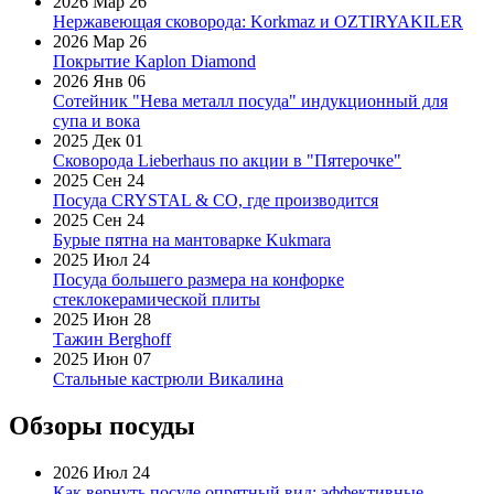
2026 Мар 26
Нержавеющая сковорода: Korkmaz и OZTIRYAKILER
2026 Мар 26
Покрытие Kaplon Diamond
2026 Янв 06
Сотейник "Нева металл посуда" индукционный для
супа и вока
2025 Дек 01
Сковорода Lieberhaus по акции в "Пятерочке"
2025 Сен 24
Посуда CRYSTAL & CO, где производится
2025 Сен 24
Бурые пятна на мантоварке Kukmara
2025 Июл 24
Посуда большего размера на конфорке
стеклокерамической плиты
2025 Июн 28
Тажин Berghoff
2025 Июн 07
Стальные кастрюли Викалина
Обзоры посуды
2026 Июл 24
Как вернуть посуде опрятный вид: эффективные