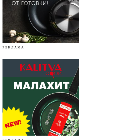
Р Е К Л А М А