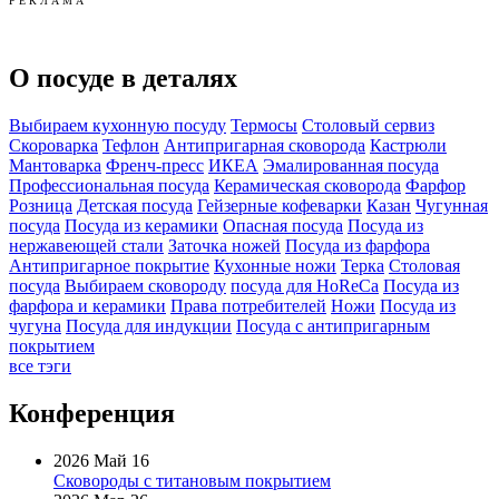
Р Е К Л А М А
О посуде в деталях
Выбираем кухонную посуду
Термосы
Столовый сервиз
Скороварка
Тефлон
Антипригарная сковорода
Кастрюли
Мантоварка
Френч-пресс
ИКЕА
Эмалированная посуда
Профессиональная посуда
Керамическая сковорода
Фарфор
Розница
Детская посуда
Гейзерные кофеварки
Казан
Чугунная
посуда
Посуда из керамики
Опасная посуда
Посуда из
нержавеющей стали
Заточка ножей
Посуда из фарфора
Антипригарное покрытие
Кухонные ножи
Терка
Столовая
посуда
Выбираем сковороду
посуда для HoReCa
Посуда из
фарфора и керамики
Права потребителей
Ножи
Посуда из
чугуна
Посуда для индукции
Посуда с антипригарным
покрытием
все тэги
Конференция
2026 Май 16
Сковороды с титановым покрытием