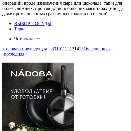
операций, вроде измельчения сыра или шоколада, так и для
более сложных, производство в больших масштабах (иногда
даже промышленных) различных салатов и солений.
ВЫБОР ПОСУДЫ
Терка
Читать далее
« первая
‹ предыдущая
…
8
9
10
11
12
13
14
15
16
следующая
›
последняя »