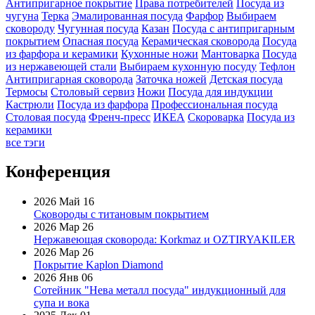
Антипригарное покрытие
Права потребителей
Посуда из
чугуна
Терка
Эмалированная посуда
Фарфор
Выбираем
сковороду
Чугунная посуда
Казан
Посуда с антипригарным
покрытием
Опасная посуда
Керамическая сковорода
Посуда
из фарфора и керамики
Кухонные ножи
Мантоварка
Посуда
из нержавеющей стали
Выбираем кухонную посуду
Тефлон
Антипригарная сковорода
Заточка ножей
Детская посуда
Термосы
Столовый сервиз
Ножи
Посуда для индукции
Кастрюли
Посуда из фарфора
Профессиональная посуда
Столовая посуда
Френч-пресс
ИКЕА
Скороварка
Посуда из
керамики
все тэги
Конференция
2026 Май 16
Сковороды с титановым покрытием
2026 Мар 26
Нержавеющая сковорода: Korkmaz и OZTIRYAKILER
2026 Мар 26
Покрытие Kaplon Diamond
2026 Янв 06
Сотейник "Нева металл посуда" индукционный для
супа и вока