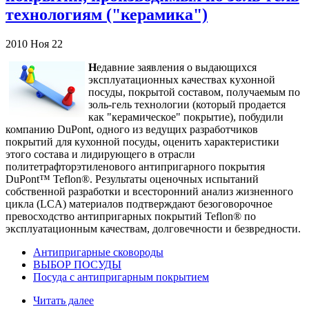
технологиям ("керамика")
2010
Ноя
22
Н
едавние заявления о выдающихся
эксплуатационных качествах кухонной
посуды, покрытой составом, получаемым по
золь-гель технологии (который продается
как "керамическое" покрытие), побудили
компанию DuPont, одного из ведущих разработчиков
покрытий для кухонной посуды, оценить характеристики
этого состава и лидирующего в отрасли
политетрафторэтиленового антипригарного покрытия
DuPont™ Teflon®. Результаты оценочных испытаний
собственной разработки и всесторонний анализ жизненного
цикла (LCA) материалов подтверждают безоговорочное
превосходство антипригарных покрытий Teflon® по
эксплуатационным качествам, долговечности и безвредности.
Антипригарные сковороды
ВЫБОР ПОСУДЫ
Посуда с антипригарным покрытием
Читать далее