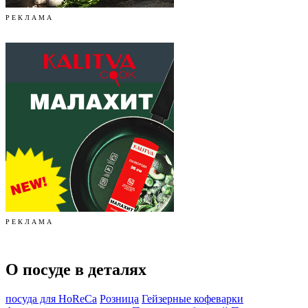
Р Е К Л А М А
Р Е К Л А М А
О посуде в деталях
посуда для HoReCa
Розница
Гейзерные кофеварки