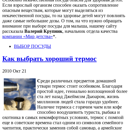
Если взрослый организм способен оказать сопротивление
опасным веществам, которые могут выделяться из
некачественной посуды, то на здоровье детей могут повлиять
даже самые небольшие дозы. О том, на что нужно обращать
внимание при выборе посуды для малыша, нашему сайту
рассказала
Валерий Крупник
, начальник отдела качества
компании «Мир детства»
*.
ВЫБОР ПОСУДЫ
Как выбрать хороший термос
2010
Окт
21
С
реди различных предметов домашней
утвари термос стоит особняком. Благодаря
простой идее, гениально воплощенной более
ста лет назад Джеймсом Дьюаром, жизнь
миллионов людей стала гораздо удобнее.
Наличие термоса с горячим чаем или кофе
способно воодушевить туриста, рыбака и
охотника в самых некомфортных условиях, термос с помпой
еще в советские времена стал одним из символов семейного
чаепития, практически заменив собой самовар, а армейские