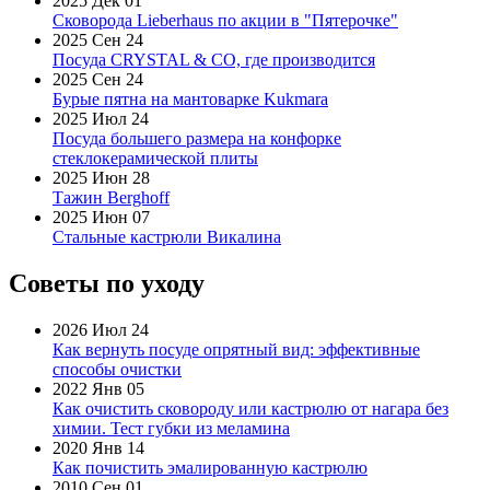
2025 Дек 01
Сковорода Lieberhaus по акции в "Пятерочке"
2025 Сен 24
Посуда CRYSTAL & CO, где производится
2025 Сен 24
Бурые пятна на мантоварке Kukmara
2025 Июл 24
Посуда большего размера на конфорке
стеклокерамической плиты
2025 Июн 28
Тажин Berghoff
2025 Июн 07
Стальные кастрюли Викалина
Советы по уходу
2026 Июл 24
Как вернуть посуде опрятный вид: эффективные
способы очистки
2022 Янв 05
Как очистить сковороду или кастрюлю от нагара без
химии. Тест губки из меламина
2020 Янв 14
Как почистить эмалированную кастрюлю
2010 Сен 01