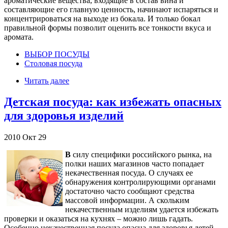
ароматические вещества, входящие в состав вина и
составляющие его главную ценность, начинают испаряться и
концентрироваться на выходе из бокала. И только бокал
правильной формы позволит оценить все тонкости вкуса и
аромата.
ВЫБОР ПОСУДЫ
Столовая посуда
Читать далее
Детская посуда: как избежать опасных
для здоровья изделий
2010
Окт
29
В
силу специфики российского рынка, на
полки наших магазинов часто попадает
некачественная посуда. О случаях ее
обнаружения контролирующими органами
достаточно часто сообщают средства
массовой информации. А скольким
некачественным изделиям удается избежать
проверки и оказаться на кухнях – можно лишь гадать.
Особенно некачественная посуда опасна для здоровья детей.