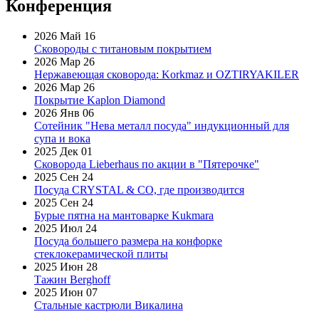
Конференция
2026 Май 16
Сковороды с титановым покрытием
2026 Мар 26
Нержавеющая сковорода: Korkmaz и OZTIRYAKILER
2026 Мар 26
Покрытие Kaplon Diamond
2026 Янв 06
Сотейник "Нева металл посуда" индукционный для
супа и вока
2025 Дек 01
Сковорода Lieberhaus по акции в "Пятерочке"
2025 Сен 24
Посуда CRYSTAL & CO, где производится
2025 Сен 24
Бурые пятна на мантоварке Kukmara
2025 Июл 24
Посуда большего размера на конфорке
стеклокерамической плиты
2025 Июн 28
Тажин Berghoff
2025 Июн 07
Стальные кастрюли Викалина