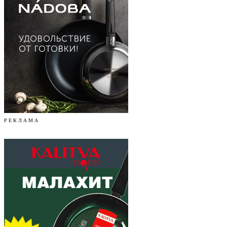
Р Е К Л А М А