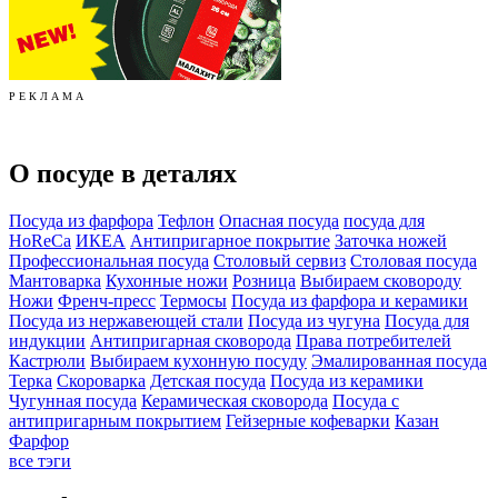
Р Е К Л А М А
О посуде в деталях
Посуда из фарфора
Тефлон
Опасная посуда
посуда для
HoReCa
ИКЕА
Антипригарное покрытие
Заточка ножей
Профессиональная посуда
Столовый сервиз
Столовая посуда
Мантоварка
Кухонные ножи
Розница
Выбираем сковороду
Ножи
Френч-пресс
Термосы
Посуда из фарфора и керамики
Посуда из нержавеющей стали
Посуда из чугуна
Посуда для
индукции
Антипригарная сковорода
Права потребителей
Кастрюли
Выбираем кухонную посуду
Эмалированная посуда
Терка
Скороварка
Детская посуда
Посуда из керамики
Чугунная посуда
Керамическая сковорода
Посуда с
антипригарным покрытием
Гейзерные кофеварки
Казан
Фарфор
все тэги