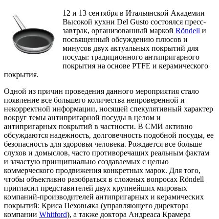
12 и 13 сентября в Итальянской Академии
Высокой кухни Del Gusto состоялся пресс-
завтрак, организованный маркой
Röndell
и
посвященный обсуждению плюсов и
минусов двух актуальных покрытий для
посуды: традиционного антипригарного
покрытия на основе PTFE и керамического
покрытия.
Одной из причин проведения данного мероприятия стало
появление все большего количества непроверенной и
некорректной информации, носящей спекулятивный характер
вокруг темы антипригарной посуды в целом и
антипригарных покрытий в частности. В СМИ активно
обсуждаются надежность, долговечность подобной посуды, ее
безопасность для здоровья человека. Рождается все больше
слухов и домыслов, часто противоречащих реальным фактам
и зачастую принципиально создаваемых с целью
коммерческого продвижения конкретных марок. Для того,
чтобы объективно разобраться в сложных вопросах Röndell
пригласил представителей двух крупнейших мировых
компаний-производителей антипригарных и керамических
покрытий: Криса Пеховьяка (управляющего директора
компании
Whitford
), а также доктора Андреаса Крамера