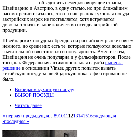
объединить немецкоговорящие страны,
Швейцарию и Австрию, в одну статью, но при ближайшем
рассмотрении оказалось, что на наш рынок кухонная посуда
австрийских марок не поставляется, хотя встречается
довольно значительное количество псевдоавстрийской
продукции.
Швейцарских посудных брендов на российском рынке совсем
немного, но среди них есть те, которые пользуются довольно
значительной известностью и популярность. Вместе с тем,
Швейцария не очень популярна и у фальсификаторов. После
того, как Федеральная антимонопольная служба
вынесла
решение
в отношении Vinzer, других попыток выдать
китайскую посуду за швейцарскую пока зафиксировано не
было.
Выбираем кухонную посуду
ВЫБОР ПОСУДЫ
Читать далее
« первая
‹ предыдущая
…
8
9
10
11
12
13
14
15
16
следующая
›
последняя »