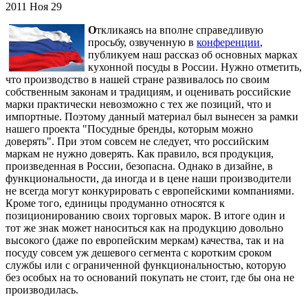
2011
Ноя
29
О
ткликаясь на вполне справедливую
просьбу, озвученную в
конференции
,
публикуем наш рассказ об основных марках
кухонной посуды в России. Нужно отметить,
что производство в нашей стране развивалось по своим
собственным законам и традициям, и оценивать российские
марки практически невозможно с тех же позиций, что и
импортные. Поэтому данный материал был вынесен за рамки
нашего проекта "Посудные бренды, которым можно
доверять". При этом совсем не следует, что российским
маркам не нужно доверять. Как правило, вся продукция,
произведенная в России, безопасна. Однако в дизайне, в
функциональности, да иногда и в цене наши производители
не всегда могут конкурировать с европейскими компаниями.
Кроме того, единицы продуманно относятся к
позиционированию своих торговых марок. В итоге один и
тот же знак может наноситься как на продукцию довольно
высокого (даже по европейским меркам) качества, так и на
посуду совсем уж дешевого сегмента с коротким сроком
службы или с ограниченной функциональностью, которую
без особых на то оснований покупать не стоит, где бы она не
производилась.