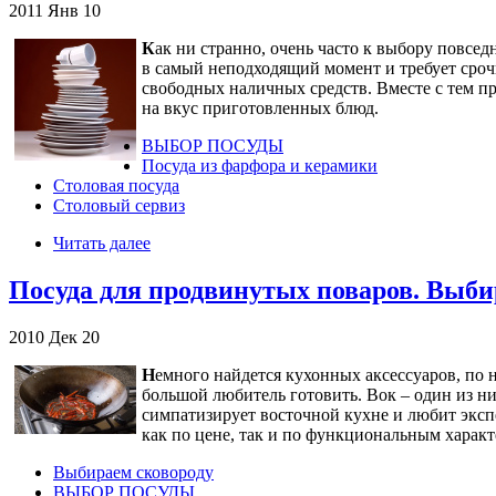
2011
Янв
10
К
ак ни странно, очень часто к выбору повсе
в самый неподходящий момент и требует сроч
свободных наличных средств. Вместе с тем пр
на вкус приготовленных блюд.
ВЫБОР ПОСУДЫ
Посуда из фарфора и керамики
Столовая посуда
Столовый сервиз
Читать далее
Посуда для продвинутых поваров. Выб
2010
Дек
20
Н
емного найдется кухонных аксессуаров, по 
большой любитель готовить. Вок – один из ни
симпатизирует восточной кухне и любит эксп
как по цене, так и по функциональным харак
Выбираем сковороду
ВЫБОР ПОСУДЫ