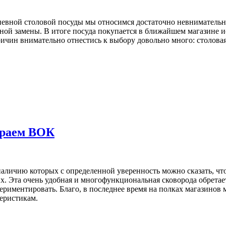
дневной столовой посуды мы относимся достаточно невнимательно
ной замены. В итоге посуда покупается в ближайшем магазине ис
ичин внимательно отнестись к выбору довольно много: столовая
ираем ВОК
наличию которых с определенной уверенность можно сказать, что
х. Эта очень удобная и многофункциональная сковорода обретает
ериментировать. Благо, в последнее время на полках магазинов
теристикам.