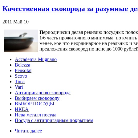
Качественная сковорода за разумные д
2011
Май
10
П
ериодически делая ревизию посудных полок 
1/6 часть прожиточного минимума, но купить 
менее, кое-что неординарное на реальных и
предложения сковород по цене до 1000 рублей
Accademia Mugnano
Belezza
Pensofal
Scovo
Tima
Vari
Антипригарная сковорода
Выбираем сковороду
ВЫБОР ПОСУДЫ
ИКЕА
Нева металл посуда
Посуда с антипригарным покрытием
Читать далее