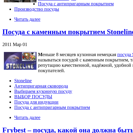
Посуда с антипригарным покрытием
Производство посуды
Читать далее
Посуда с каменным покрытием Stoneline
2011
Мар
01
М
еньше 8 месяцев кухонная немецкая
посуда 
называться посудой с каменным покрытием, так
репутацию качественной, надёжной, удобной 
покупателей.
Stoneline
Антипригарная сковорода
Выбираем кухонную посуду
ВЫБОР ПОСУДЫ
Посуда для индукции
Посуда с антипригарным покрытием
Читать далее
Frybest – посуда, какой она должна быт