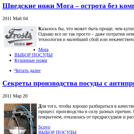
Шведские ножи Mora – острота без ком
2011
Май
04
К
азалось бы, что может быть проще, чем куп
Однако все не так просто – даже потратив н
технология и малейший сбой или некачествен
Mora
ВЫБОР ПОСУДЫ
Кухонные ножи
Читать далее
Секреты производства посуды с антип
2011
Мар
20
Д
ля того, чтобы хорошо разбираться в качест
процесс производства в силу разных причин
покрытием, отказалась от предрассудков и ра
Scovo
ВЫБОР ПОСУДЫ