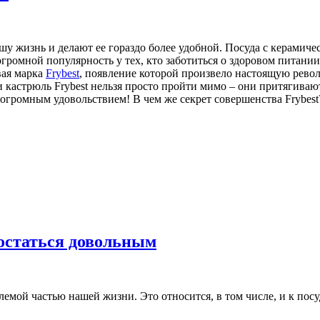
у жизнь и делают ее гораздо более удобной. Посуда с керамиче
 огромной популярность у тех, кто заботиться о здоровом питани
вая марка
Frybest
, появление которой произвело настоящую рев
 кастрюль Frybest нельзя просто пройти мимо – они притягивают 
 огромным удовольствием! В чем же секрет совершенства Frybest
 остаться довольным
емой частью нашей жизни. Это относится, в том числе, и к посу