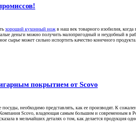
промиссов!
ить
хороший кухонный нож
в наш век товарного изобилия, когда
емалые деньги можно получить малопригодный и неудобный в раб
ное сырье может сильно испортить качество конечного продукта
ригарным покрытием от Scovo
ве посуды, необходимо представлять, как ее производят. К сожа
. Компания Scovo, владеющая самым большим и современным в Р
ссказала в мельчайших деталях о том, как делается продукция од