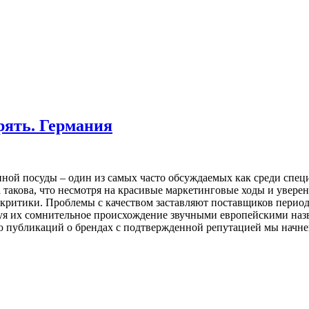
рять. Германия
нной посуды – один из самых часто обсуждаемых как среди спец
акова, что несмотря на красивые маркетинговые ходы и уверени
критики. Проблемы с качеством заставляют поставщиков период
уя их сомнительное происхождение звучными европейскими назв
 публикаций о брендах с подтвержденной репутацией мы начнем