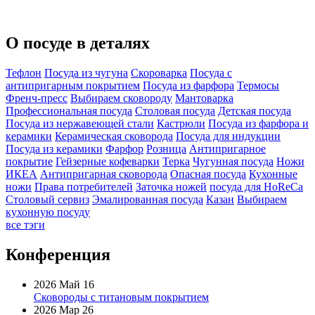
О посуде в деталях
Тефлон
Посуда из чугуна
Скороварка
Посуда с
антипригарным покрытием
Посуда из фарфора
Термосы
Френч-пресс
Выбираем сковороду
Мантоварка
Профессиональная посуда
Столовая посуда
Детская посуда
Посуда из нержавеющей стали
Кастрюли
Посуда из фарфора и
керамики
Керамическая сковорода
Посуда для индукции
Посуда из керамики
Фарфор
Розница
Антипригарное
покрытие
Гейзерные кофеварки
Терка
Чугунная посуда
Ножи
ИКЕА
Антипригарная сковорода
Опасная посуда
Кухонные
ножи
Права потребителей
Заточка ножей
посуда для HoReCa
Столовый сервиз
Эмалированная посуда
Казан
Выбираем
кухонную посуду
все тэги
Конференция
2026 Май 16
Сковороды с титановым покрытием
2026 Мар 26