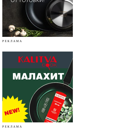
Р Е К Л А М А
Р Е К Л А М А