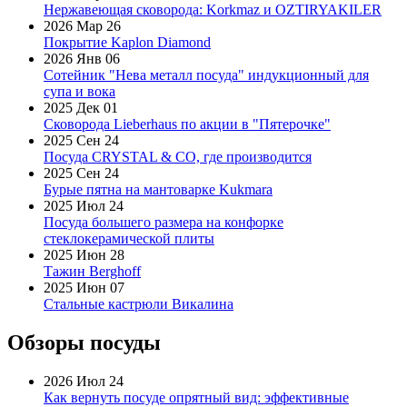
Нержавеющая сковорода: Korkmaz и OZTIRYAKILER
2026 Мар 26
Покрытие Kaplon Diamond
2026 Янв 06
Сотейник "Нева металл посуда" индукционный для
супа и вока
2025 Дек 01
Сковорода Lieberhaus по акции в "Пятерочке"
2025 Сен 24
Посуда CRYSTAL & CO, где производится
2025 Сен 24
Бурые пятна на мантоварке Kukmara
2025 Июл 24
Посуда большего размера на конфорке
стеклокерамической плиты
2025 Июн 28
Тажин Berghoff
2025 Июн 07
Стальные кастрюли Викалина
Обзоры посуды
2026 Июл 24
Как вернуть посуде опрятный вид: эффективные