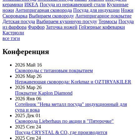
керамики
ИКЕА
Посуда из нержавеющей стали
Кухонные
ножи
Антипригарная сковорода
Посуда для индукции
Ножи
Скороварка
Выбираем сковороду
Антипригарное покрытие
Детская посуда
Выбираем кухонную посуду
Термосы
Посуда
из фарфора
Фарфор
Заточка ножей
Гейзерные кофеварки
Кастрюли
все тэги
Конференция
2026 Май 16
Сковороды с титановым покрытием
2026 Мар 26
Нержавеющая сковорода: Korkmaz и OZTIRYAKILER
2026 Мар 26
Покрытие Kaplon Diamond
2026 Янв 06
Сотейник "Нева металл посуда" индукционный для
супа и вока
2025 Дек 01
Сковорода Lieberhaus по акции в "Пятерочке"
2025 Сен 24
Посуда CRYSTAL & CO, где производится
2025 Сен 24