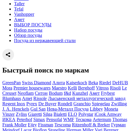
Taller
Tefal
Vanhopper
Амет
ВЫБОР ПОСУДЫ
Набор посуды
Обзор посуды
Посуда из нержавеющей стали
Быстрый поиск по маркам
GreenPan
Swiss Diamond
Алита
Kaiserkoch
Beka
Riedel
DeHUB
Mora
Premier housewares
Maestro
Kelli
Berghoff
Vitross
Risoli
Le
Creuset
Neoflam
Ситон
Bodum
f&d
Kunzhel
Амет
Frybest
Blumhaus
Amet
Rissole
Лысьвенский металлургический завод
Regent Inox
Pyrex
De Buyer
Rondell
Granchio
Spiegelau
Zwilling
J. A. Henckels
Gul San
Нева-Металл Посуда
Libbey
Moneta
Vinzer
Zyliss
Giaretti
Silga
Bialetti
ELO
Polystar
iCook Amway
ИКЕА
Peterhof
Simax
Pensofal
WMF
Тескома
Aeternum
Thomas
Frank Moller
Ejiry
Fissman
Tescoma
Ritzenhoff & Breker
Гурман
Meindorf
Lacor
Bioflon
Stoneline
Herman Miller
Vari
Bergner