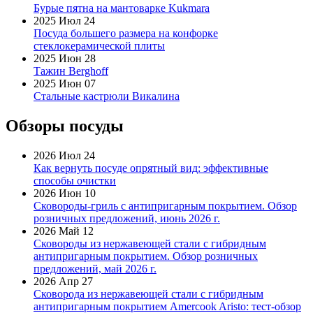
Бурые пятна на мантоварке Kukmara
2025 Июл 24
Посуда большего размера на конфорке
стеклокерамической плиты
2025 Июн 28
Тажин Berghoff
2025 Июн 07
Стальные кастрюли Викалина
Обзоры посуды
2026 Июл 24
Как вернуть посуде опрятный вид: эффективные
способы очистки
2026 Июн 10
Сковороды-гриль с антипригарным покрытием. Обзор
розничных предложений, июнь 2026 г.
2026 Май 12
Сковороды из нержавеющей стали с гибридным
антипригарным покрытием. Обзор розничных
предложений, май 2026 г.
2026 Апр 27
Сковорода из нержавеющей стали с гибридным
антипригарным покрытием Amercook Aristo: тест-обзор