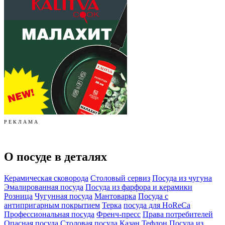
Р Е К Л А М А
О посуде в деталях
Керамическая сковорода
Столовый сервиз
Посуда из чугуна
Эмалированная посуда
Посуда из фарфора и керамики
Розница
Чугунная посуда
Мантоварка
Посуда с
антипригарным покрытием
Терка
посуда для HoReCa
Профессиональная посуда
Френч-пресс
Права потребителей
Опасная посуда
Столовая посуда
Казан
Тефлон
Посуда из