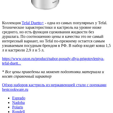
Коллекция
Tefal Duetto+
- одна из самых популярных у Tefal.
Технические характеристики и кастрюль на уровне ниже
среднего, но есть функция сцеживания жидкости без
дуршлага. По соотношению цены и качества это не самый
интересный вариант, но Tefal по-прежнему остается самым
узнаваемым посудным брендом в РФ. В набор входят ковш 1,5
л и кастрюли 2,9 л и 5 л.
https://www.ozon.ru/product/nabor-posudy-dlya-prigotovleniya-
tefal-duett...
* Все цены приведены на момент подготовки материала и
носят справочный характер
Обзор наборов кастрюль из нержавеющей стали с оценками
bestcookware.ru
Esprado
Nadoba
Polaris
Rondell