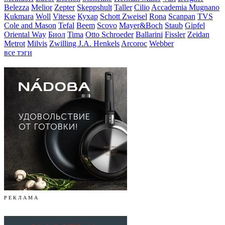
Belezza
Melior
Zepter
Skeppshult
Taller
Cilio
Accademia Mugnano
Kukmara
Woll
Vitesse
Кухар
Schott Zweisel
Rona
Scanpan
TVS
Cole and Mason
Tefal
Beem
Scovo
Mayer&Boch
Staub
Gipfel
Oriental Way
Биол
Tima
Otto Schroeder
Ballarini
Fissler
Zeidan
Metrot
Milvis
Zwilling J.A. Henkels
Arcoroc
Webber
все тэги
Р Е К Л А М А