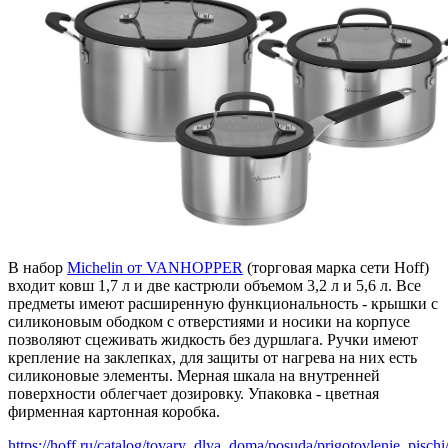
В набор
Michelin от VANHOPPER
(торговая марка сети Hoff)
входит ковш 1,7 л и две кастрюли объемом 3,2 л и 5,6 л. Все
предметы имеют расширенную функциональность - крышки с
силиконовым ободком с отверстиями и носики на корпусе
позволяют сцеживать жидкость без дуршлага. Ручки имеют
крепление на заклепках, для защиты от нагрева на них есть
силиконовые элементы. Мерная шкала на внутренней
поверхности облегчает дозировку. Упаковка - цветная
фирменная картонная коробка.
https://hoff.ru/catalog/tovary_dlya_doma/posuda/prigotovlenie_pischi/