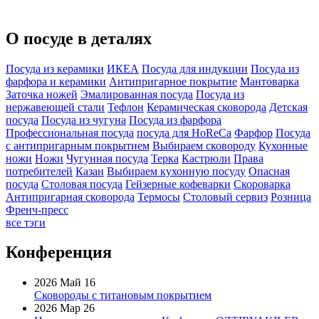
О посуде в деталях
Посуда из керамики
ИКЕА
Посуда для индукции
Посуда из
фарфора и керамики
Антипригарное покрытие
Мантоварка
Заточка ножей
Эмалированная посуда
Посуда из
нержавеющей стали
Тефлон
Керамическая сковорода
Детская
посуда
Посуда из чугуна
Посуда из фарфора
Профессиональная посуда
посуда для HoReCa
Фарфор
Посуда
с антипригарным покрытием
Выбираем сковороду
Кухонные
ножи
Ножи
Чугунная посуда
Терка
Кастрюли
Права
потребителей
Казан
Выбираем кухонную посуду
Опасная
посуда
Столовая посуда
Гейзерные кофеварки
Скороварка
Антипригарная сковорода
Термосы
Столовый сервиз
Розница
Френч-пресс
все тэги
Конференция
2026 Май 16
Сковороды с титановым покрытием
2026 Мар 26