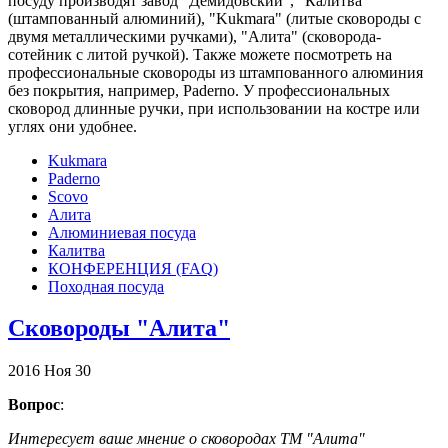
посуду производят завод "Демидовский", "Калитва"
(штампованный алюминий), "Kukmara" (литые сковороды с
двумя металлическими ручками), "Алита" (сковорода-
сотейник с литой ручкой). Также можете посмотреть на
профессиональные сковороды из штампованного алюминия
без покрытия, например, Paderno. У профессиональных
сковород длинные ручки, при использовании на костре или
углях они удобнее.
Kukmara
Paderno
Scovo
Алита
Алюминиевая посуда
Калитва
КОНФЕРЕНЦИЯ (FAQ)
Походная посуда
Сковороды "Алита"
2016
Ноя
30
Вопрос
:
Интересует ваше мнение о сковородах ТМ "Алита"