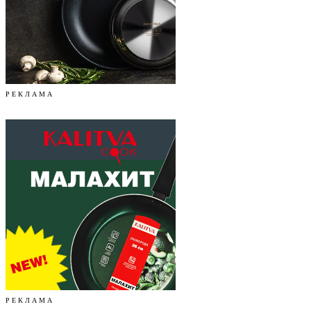
Р Е К Л А М А
Р Е К Л А М А