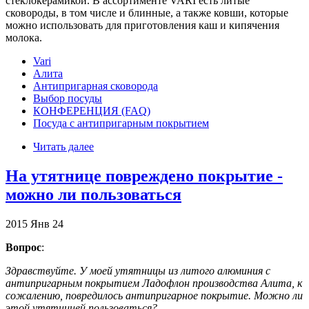
стеклокерамикой. В ассортименте VARI есть литые
сковороды, в том числе и блинные, а также ковши, которые
можно использовать для приготовления каш и кипячения
молока.
Vari
Алита
Антипригарная сковорода
Выбор посуды
КОНФЕРЕНЦИЯ (FAQ)
Посуда с антипригарным покрытием
Читать далее
На утятнице повреждено покрытие -
можно ли пользоваться
2015
Янв
24
Вопрос
:
Здравствуйте. У моей утятницы из литого алюминия с
антипригарным покрытием Ладофлон производства Алита, к
сожалению, повредилось антипригарное покрытие. Можно ли
этой утятницей пользоваться?