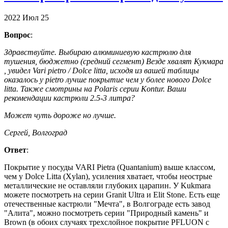
2022
Июл
25
Вопрос
:
Здравствуйте. Выбираю алюминиевую кастрюлю для
тушения, бюджетно (средний сегмент) Везде хвалят Кукмара
, увидел Vari pietro / Dolce litta, исходя из вашей таблицы
оказалось у pietro лучше покрытие чем у более нового Dolce
litta. Также смотрины на Polaris серии Kontur. Ваши
рекомендации кастрюли 2.5-3 литра?
Может чуть дороже но лучше.
Cергей, Волгоград
Ответ
:
Покрытие у посуды VARI Pietra (Quantanium) выше классом,
чем у Dolce Litta (Xylan), усиления хватает, чтобы неострые
металлические не оставляли глубоких царапин. У Kukmara
можете посмотреть на серии Granit Ultra и Elit Stone. Есть еще
отечественные кастрюли "Мечта", в Волгограде есть завод
"Алита", можно посмотреть серии "Природный камень" и
Brown (в обоих случаях трехслойное покрытие PFLUON c