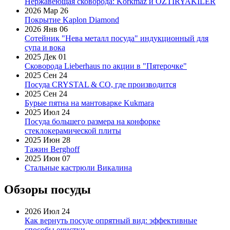
Нержавеющая сковорода: Korkmaz и OZTIRYAKILER
2026 Мар 26
Покрытие Kaplon Diamond
2026 Янв 06
Сотейник "Нева металл посуда" индукционный для
супа и вока
2025 Дек 01
Сковорода Lieberhaus по акции в "Пятерочке"
2025 Сен 24
Посуда CRYSTAL & CO, где производится
2025 Сен 24
Бурые пятна на мантоварке Kukmara
2025 Июл 24
Посуда большего размера на конфорке
стеклокерамической плиты
2025 Июн 28
Тажин Berghoff
2025 Июн 07
Стальные кастрюли Викалина
Обзоры посуды
2026 Июл 24
Как вернуть посуде опрятный вид: эффективные
способы очистки