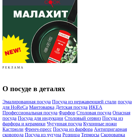
Р Е К Л А М А
О посуде в деталях
Эмалированная посуда
Посуда из нержавеющей стали
посуда
для HoReCa
Мантоварка
Детская посуда
ИКЕА
Профессиональная посуда
Фарфор
Столовая посуда
Опасная
посуда
Посуда для индукции
Столовый сервиз
Посуда из
фарфора и керамики
Чугунная посуда
Кухонные ножи
Кастрюли
Френч-пресс
Посуда из фарфора
Антипригарная
сковорода
Посуда из чугуна
Розница
Термосы
Скороварка