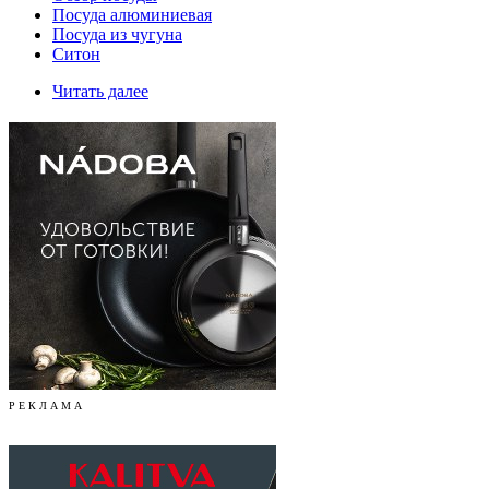
Посуда алюминиевая
Посуда из чугуна
Ситон
Читать далее
Р Е К Л А М А