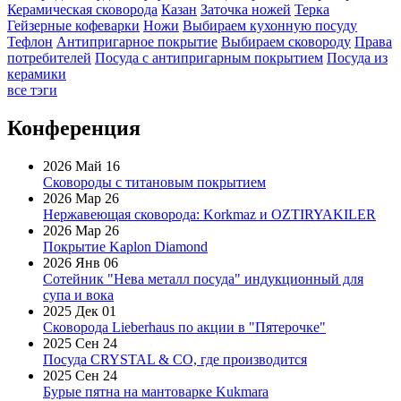
Керамическая сковорода
Казан
Заточка ножей
Терка
Гейзерные кофеварки
Ножи
Выбираем кухонную посуду
Тефлон
Антипригарное покрытие
Выбираем сковороду
Права
потребителей
Посуда с антипригарным покрытием
Посуда из
керамики
все тэги
Конференция
2026 Май 16
Сковороды с титановым покрытием
2026 Мар 26
Нержавеющая сковорода: Korkmaz и OZTIRYAKILER
2026 Мар 26
Покрытие Kaplon Diamond
2026 Янв 06
Сотейник "Нева металл посуда" индукционный для
супа и вока
2025 Дек 01
Сковорода Lieberhaus по акции в "Пятерочке"
2025 Сен 24
Посуда CRYSTAL & CO, где производится
2025 Сен 24
Бурые пятна на мантоварке Kukmara