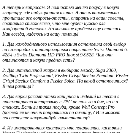
А теперь к вопросам. Я полностью меняю посуду в новую
квартиру, где индукционная плита. Я очень внимательно
прочитала все вопросы-ответы, опираясь на ваши советы,
составила список всего, что мне будет нужно для
комфортной готовки. Но кое-какие пробелы еще остались.
Как всегда, надеюсь на вашу помощь!
1. Для каждодневного использования остановила свой выбор
на сковородах с антипригарным покрытием Swiss Diamond 6-
428-i и Swiss Diamond HD PRO Inox st 9-9528. Чем они
отличаются и какую предпочесть?
2. Для интенсивной жарки я выбираю между Silga 2360,
Zwilling Twin Professional, Fissler Crispi Steelux Premium, Fissler
Crispi Steelux Comfort и Fissler Solea. На какой остановиться?
В чем разница?
3. Для варки рассыпчатых каш,риса и изделий из теста я
присматриваю кастрюльку с ТРС не только в дне, но и в
стенках. Есть ли такая посуда, кроме Woll Concept Pro
(последняя не очень понравилась по дизайну)? Или может
посоветуете какую-нибудь альтернативу?
4. Из эмалированных кастрюль мне понравились кастрюли