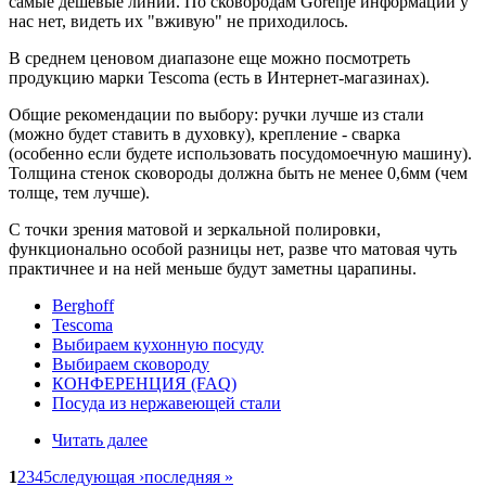
самые дешевые линии. По сковородам Gorenje информации у
нас нет, видеть их "вживую" не приходилось.
В среднем ценовом диапазоне еще можно посмотреть
продукцию марки Tescoma (есть в Интернет-магазинах).
Общие рекомендации по выбору: ручки лучше из стали
(можно будет ставить в духовку), крепление - сварка
(особенно если будете использовать посудомоечную машину).
Толщина стенок сковороды должна быть не менее 0,6мм (чем
толще, тем лучше).
С точки зрения матовой и зеркальной полировки,
функционально особой разницы нет, разве что матовая чуть
практичнее и на ней меньше будут заметны царапины.
Berghoff
Tescoma
Выбираем кухонную посуду
Выбираем сковороду
КОНФЕРЕНЦИЯ (FAQ)
Посуда из нержавеющей стали
Читать далее
1
2
3
4
5
следующая ›
последняя »