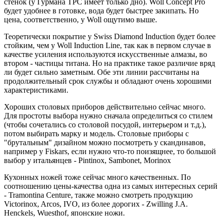
стенок (у Гурмана ТРС имеет только дно). Woll Concept Pro
будет удобнее в готовке, вода будет быстрее закипать. Но
цена, соответственно, у Woll ощутимо выше.
Теоретически покрытие у Swiss Diamond Induction будет более
стойким, чем у Woll Induction Line, так как в первом случае в
качестве усиления используются искусственные алмазы, во
втором - частицы титана. Но на практике такое различие вряд
ли будет сильно заметным. Обе эти линии рассчитаны на
продолжительный срок службы и обладают очень хорошими
характеристиками.
Хороших столовых приборов действительно сейчас много.
Для простоты выбора нужно сначала определиться со стилем
(чтобы сочетались со столовой посудой, интерьером и т.д.),
потом выбирать марку и модель. Столовые приборы с
"брутальным" дизайном можно посмотреть у скандинавов,
например у Fiskars, если нужно что-то поизящнее, то большой
выбор у итальянцев - Pintinox, Sambonet, Morinox
Кухонных ножей тоже сейчас много качественных. По
соотношению цены-качества одна из самых интересных серий
- Tramontina Centure, также можно смотреть продукцию
Victorinox, Arcos, IVO, из более дорогих - Zwilling J.A.
Henckels, Wuesthof, японские ножи.