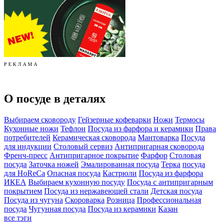
Р Е К Л А М А
О посуде в деталях
Выбираем сковороду
Гейзерные кофеварки
Ножи
Термосы
Кухонные ножи
Тефлон
Посуда из фарфора и керамики
Права
потребителей
Керамическая сковорода
Мантоварка
Посуда
для индукции
Столовый сервиз
Антипригарная сковорода
Френч-пресс
Антипригарное покрытие
Фарфор
Столовая
посуда
Заточка ножей
Эмалированная посуда
Терка
посуда
для HoReCa
Опасная посуда
Кастрюли
Посуда из фарфора
ИКЕА
Выбираем кухонную посуду
Посуда с антипригарным
покрытием
Посуда из нержавеющей стали
Детская посуда
Посуда из чугуна
Скороварка
Розница
Профессиональная
посуда
Чугунная посуда
Посуда из керамики
Казан
все тэги