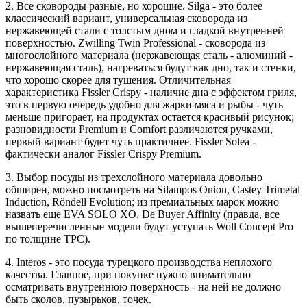
2. Все сковороды разные, но хорошие. Silga - это более
классический вариант, универсальная сковорода из
нержавеющей стали с толстым дном и гладкой внутренней
поверхностью. Zwilling Twin Professional - сковорода из
многослойного материала (нержавеющая сталь - алюминий -
нержавеющая сталь), нагреваться будут как дно, так и стенки,
что хорошо скорее для тушения. Отличительная
характеристика Fissler Crispy - наличие дна с эффектом гриля,
это в первую очередь удобно для жарки мяса и рыбы - чуть
меньше пригорает, на продуктах остается красивый рисунок;
разновидности Premium и Comfort различаются ручками,
первый вариант будет чуть практичнее. Fissler Solea -
фактически аналог Fissler Crispy Premium.
3. Выбор посуды из трехслойного материала довольно
обширен, можно посмотреть на Silampos Onion, Castey Trimetal
Induction, Röndell Evolution; из премиальных марок можно
назвать еще EVA SOLO XO, De Buyer Affinity (правда, все
вышеперечисленные модели будут уступать Woll Concept Pro
по толщине ТРС).
4. Interos - это посуда турецкого производства неплохого
качества. Главное, при покупке нужно внимательно
осматривать внутреннюю поверхность - на ней не должно
быть сколов, пузырьков, точек.