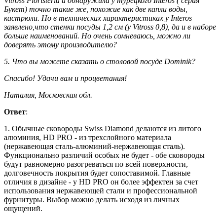
Vitross Floristeria и обнаружила у турецкого Interos ( серия
Букет) точно такие же, похожие как две капли воды,
кастрюли. Но в технических характеристиках у Interos
заявлено,что стенки посуды 1,2 см (у Vitross 0,8), да и в наборе
больше наименований. Но очень сомневаюсь, можно ли
доверять этому производителю?
5. Что вы можете сказать о столовой посуде Dominik?
Спасибо! Удачи вам и процветания!
Наталия, Московская обл.
Ответ
:
1. Обычные сковороды Swiss Diamond делаются из литого
алюминия, HD PRO - из трехслойного материала
(нержавеющая сталь-алюминий-нержавеющая сталь).
Функционально различий особых не будет - обе сковороды
будут равномерно разогреваться по всей поверхности,
долговечность покрытия будет сопоставимой. Главные
отличия в дизайне - у HD PRO он более эффектен за счет
использования нержавеющей стали и профессиональной
фурнитуры. Выбор можно делать исходя из личных
ощущений.