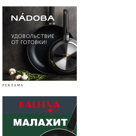
Р Е К Л А М А