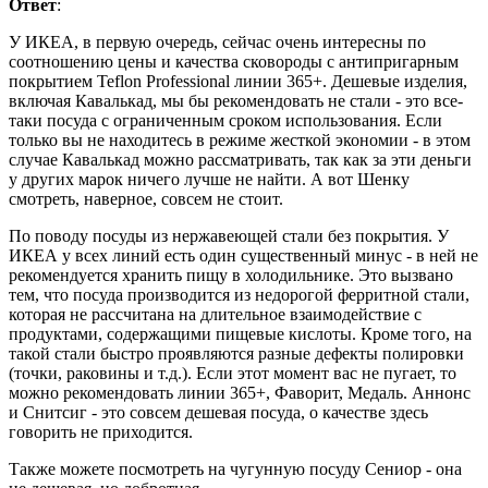
Ответ
:
У ИКЕА, в первую очередь, сейчас очень интересны по
соотношению цены и качества сковороды с антипригарным
покрытием Teflon Professional линии 365+. Дешевые изделия,
включая Кавалькад, мы бы рекомендовать не стали - это все-
таки посуда с ограниченным сроком использования. Если
только вы не находитесь в режиме жесткой экономии - в этом
случае Кавалькад можно рассматривать, так как за эти деньги
у других марок ничего лучше не найти. А вот Шенку
смотреть, наверное, совсем не стоит.
По поводу посуды из нержавеющей стали без покрытия. У
ИКЕА у всех линий есть один существенный минус - в ней не
рекомендуется хранить пищу в холодильнике. Это вызвано
тем, что посуда производится из недорогой ферритной стали,
которая не рассчитана на длительное взаимодействие с
продуктами, содержащими пищевые кислоты. Кроме того, на
такой стали быстро проявляются разные дефекты полировки
(точки, раковины и т.д.). Если этот момент вас не пугает, то
можно рекомендовать линии 365+, Фаворит, Медаль. Аннонс
и Снитсиг - это совсем дешевая посуда, о качестве здесь
говорить не приходится.
Также можете посмотреть на чугунную посуду Сениор - она