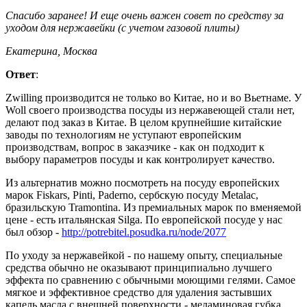
Спасибо заранее! И еще очень важен совет по средству за
уходом для нержавейки (с учетом газовой плиты)
Екатерина, Москва
Ответ
:
Zwilling производится не только во Китае, но и во Вьетнаме. У
Woll своего производства посуды из нержавеющей стали нет,
делают под заказ в Китае. В целом крупнейшие китайские
заводы по технологиям не уступают европейским
производствам, вопрос в заказчике - как он подходит к
выбору параметров посуды и как контролирует качество.
Из альтернатив можно посмотреть на посуду европейских
марок Fiskars, Pinti, Paderno, сербскую посуду Metalac,
бразильскую Tramontina. Из премиальных марок по вменяемой
цене - есть итальянская Silga. По европейской посуде у нас
был обзор -
http://potrebitel.posudka.ru/node/2077
По уходу за нержавейкой - по нашему опыту, специальные
средства обычно не оказывают принципиально лучшего
эффекта по сравнению с обычными моющими гелями. Самое
мягкое и эффективное средство для удаления застывших
капель масла с внешней поверхности - меламиновая губка.