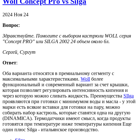
Woll Concept Pro vs Silga
2024
Ноя
24
Вопрос
:
Здравствуйте. Помогите с выбором кастрюли WOLL серия
"Concept PRO" или SILGA 2002 24 объем около 6л.
Сергей, Сургут
Ответ
:
Оба варианта относятся в премиальному сегменту с
максимальными характеристиками.
Woll
более
функциональный и современный вариант за счет крышки,
которая позволяет регулировать интенсивность кипения и
через которую можно сливать жидкость. Преимущества
SIlga
проявляются при готовки с минимумом воды и масла - у этой
марки есть всякие вставки для готовки на пару, можно
собирать набор кастрюль, которые ставятся одна на другую
(DINAMICA). Термодатчики имеют смысл, когда продукты
готовятся при температуре ниже температуры кипения Еще
один плюс Silga - итальянское производство.