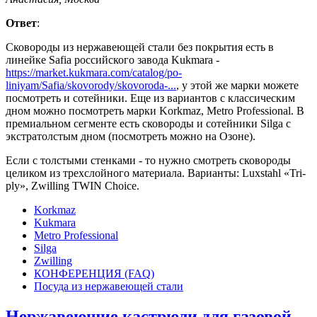
Ответ
:
Сковороды из нержавеющей стали без покрытия есть в
линейке Safia российского завода Kukmara -
https://market.kukmara.com/catalog/po-
liniyam/Safia/skovorody/skovoroda-...
, у этой же марки можете
посмотреть и сотейники. Еще из вариантов с классическим
дном можно посмотреть марки Korkmaz, Metro Professional. В
премиальном сегменте есть сковороды и сотейники Silga с
экстратолстым дном (посмотреть можно на Озоне).
Если с толстыми стенками - то нужно смотреть сковороды
целиком из трехслойного материала. Варианты: Luxstahl «Tri-
ply», Zwilling TWIN Choice.
Korkmaz
Kukmara
Metro Professional
Silga
Zwilling
КОНФЕРЕНЦИЯ (FAQ)
Посуда из нержавеющей стали
Нержавеющие кастрюли для газовой