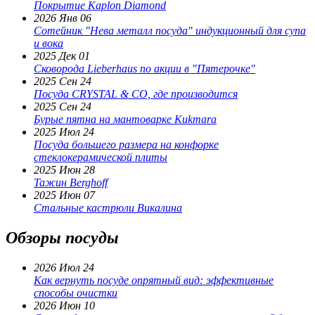
Покрытие Kaplon Diamond
2026 Янв 06
Сотейник "Нева металл посуда" индукционный для супа
и вока
2025 Дек 01
Сковорода Lieberhaus по акции в "Пятерочке"
2025 Сен 24
Посуда CRYSTAL & CO, где производится
2025 Сен 24
Бурые пятна на мантоварке Kukmara
2025 Июл 24
Посуда большего размера на конфорке
стеклокерамической плиты
2025 Июн 28
Тажин Berghoff
2025 Июн 07
Стальные кастрюли Викалина
Обзоры посуды
2026 Июл 24
Как вернуть посуде опрятный вид: эффективные
способы очистки
2026 Июн 10