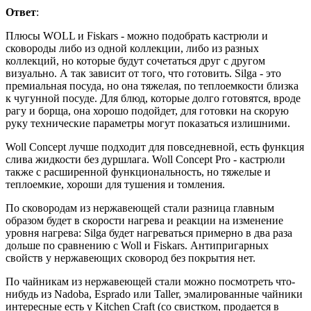
Ответ
:
Плюсы WOLL и Fiskars - можно подобрать кастрюли и
сковороды либо из одной коллекции, либо из разных
коллекций, но которые будут сочетаться друг с другом
визуально. А так зависит от того, что готовить. Silga - это
премиальная посуда, но она тяжелая, по теплоемкости близка
к чугунной посуде. Для блюд, которые долго готовятся, вроде
рагу и борща, она хорошо подойдет, для готовки на скорую
руку технические параметры могут показаться излишними.
Woll Concept лучше подходит для повседневной, есть функция
слива жидкости без дуршлага. Woll Concept Pro - кастрюли
также с расширенной функциональность, но тяжелые и
теплоемкие, хороши для тушения и томления.
По сковородам из нержавеющей стали разница главным
образом будет в скорости нагрева и реакции на изменение
уровня нагрева: Silga будет нагреваться примерно в два раза
дольше по сравнению с Woll и Fiskars. Антипригарных
свойств у нержавеющих сковород без покрытия нет.
По чайникам из нержавеющей стали можно посмотреть что-
нибудь из Nadoba, Esprado или Taller, эмалированные чайники
интересные есть у Kitchen Craft (со свистком, продается в