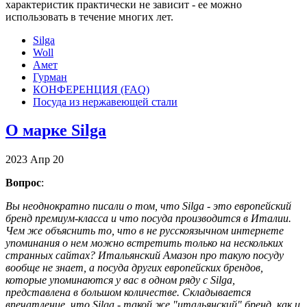
характеристик практически не зависит - ее можно
использовать в течение многих лет.
Silga
Woll
Амет
Гурман
КОНФЕРЕНЦИЯ (FAQ)
Посуда из нержавеющей стали
О марке Silga
2023
Апр
20
Вопрос
:
Вы неоднократно писали о том, что Silga - это европейский
бренд премиум-класса и что посуда производится в Италии.
Чем же объяснить то, что в не русскоязычном интернете
упоминания о нем можно встретить только на нескольких
странных сайтах? Итальянский Амазон про такую посуду
вообще не знает, а посуда других европейских брендов,
которые упоминаются у вас в одном ряду с Silga,
представлена в большом количестве. Складывается
впечатление, что Silga - такой же "итальянский" бренд, как и