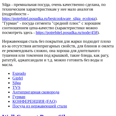
Silga - премиальная посуда, очень качественно сделана, по
техническим характеристикам у нее мало аналогов
(подробности -
https://potrebitel.posudka.ru/bestcookware_silga_ecologa
).
"Гурман" - посуда сегмента "средний плюс" с хорошим
соотношением цена-качество (характеристики можно
посмотреть здесь -
https://potrebitel.posudka.ru/node/458
).
Нержавеющая сталь без покрытия для жарки подходит плохо
из-за отсутствия антипригарных свойств, для блинов и омлета
ее рекомендовать сложно, она хороша для длительного
тушения или томления под крышкой, такие блюда, как рагу,
рататуй, аджапсандали и т.д. можно готовить без воды и
масла.
Esprado
Gipfel
Silga
TVS
Антипригарная сковорода
Гурман
КОНФЕРЕНЦИЯ (FAQ)
Посуда из нержавеющей стали