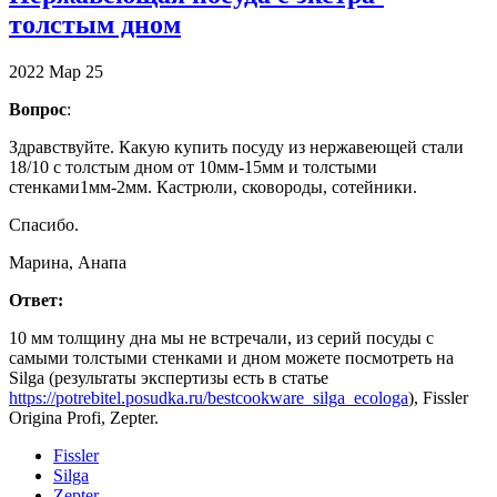
толстым дном
2022
Мар
25
Вопрос
:
Здравствуйте. Какую купить посуду из нержавеющей стали
18/10 с толстым дном от 10мм-15мм и толстыми
стенками1мм-2мм. Кастрюли, сковороды, сотейники.
Спасибо.
Марина, Анапа
Ответ:
10 мм толщину дна мы не встречали, из серий посуды с
самыми толстыми стенками и дном можете посмотреть на
Silga (результаты экспертизы есть в статье
https://potrebitel.posudka.ru/bestcookware_silga_ecologa
), Fissler
Origina Profi, Zepter.
Fissler
Silga
Zepter