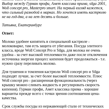
Выбор между Гурман профи, Амет классика прима, silga 2001,
Woll concept pro, Masterpro smart. На первый взгляд кажется,
что сильный разнобой в марках. Но хочется иметь кастрюлю
не на год-два, а на лет десять и больше.
Татьяна, Екатеринбург
Ответ:
Молоко удобнее кипятить в специальной кастрюле -
молоковарке, там есть защита от убегания. Посуда элитного
класса, вроде Woll Сoncept Pro и Silga, для молока не очень
удобна - за счет высокой теплоемкости даже после отключения
источника энергии процесс кипения будет продолжаться - т.е.
нужно сразу переливать молоко.
Для тушения и томления кастрюли Woll concept pro и Silga
подходят лучше, за счет более высокой теплоемкости. Плюс
Woll concept pro - расширенная функциональность (через
крышку можно сливать жидкость и регулировать скорость
кипения). Гурман профи, Амет классика прима - хорошие
варианты прежде всего с точки зрения соотношения цена-
качества.
Срок службы посуды из нержавеющей стали от технических