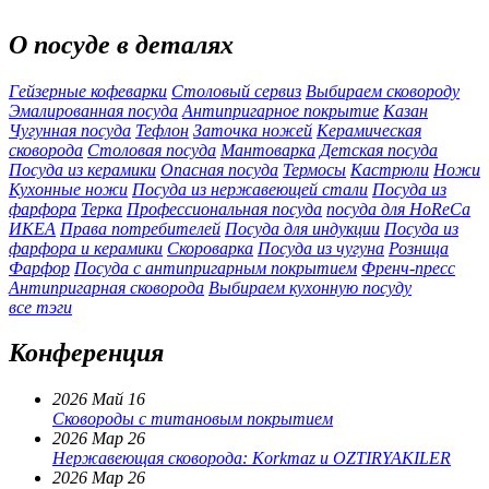
О посуде в деталях
Гейзерные кофеварки
Столовый сервиз
Выбираем сковороду
Эмалированная посуда
Антипригарное покрытие
Казан
Чугунная посуда
Тефлон
Заточка ножей
Керамическая
сковорода
Столовая посуда
Мантоварка
Детская посуда
Посуда из керамики
Опасная посуда
Термосы
Кастрюли
Ножи
Кухонные ножи
Посуда из нержавеющей стали
Посуда из
фарфора
Терка
Профессиональная посуда
посуда для HoReCa
ИКЕА
Права потребителей
Посуда для индукции
Посуда из
фарфора и керамики
Скороварка
Посуда из чугуна
Розница
Фарфор
Посуда с антипригарным покрытием
Френч-пресс
Антипригарная сковорода
Выбираем кухонную посуду
все тэги
Конференция
2026 Май 16
Сковороды с титановым покрытием
2026 Мар 26
Нержавеющая сковорода: Korkmaz и OZTIRYAKILER
2026 Мар 26