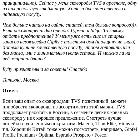
принципиально). Сейчас у меня сковороды TVS в арсенале, одну
из них использую как блинную. Хотела бы качественную и
надежную посуду.
Чем больше читаю на сайте статей, тем больше вопросов))).
Если рассмотреть даа бренда: Гурман и Silga. То какому
отдать предпочтение? У меня уже есть еще из старых
запасов нержавейка Gipfel с толстым дом (толщину не знаю).
Хотела купить качественную посуду, чтобы готовить или
без масла, или с минимальным количеством. И можно ли на
ней жарить блины?
Буду признательна за советы! Спасибо
Татьяна, Москва
Ответ:
Если ваш опыт со сковородами TVS позитивный, можете
приобрести сковороды из ассортимента этой марки. TVS
продолжает работать в России, в сегменте легких кованых
сковород у них хорошее предложение. Смотреть лучше
линейки с усиленным покрытием: Materia, Titan Elite, Virtus и
т.д. Хороший Китай тоже можно посмотреть, например, Gipfel
Profile Premium / Optima, Esprado Prospero / Fosco.