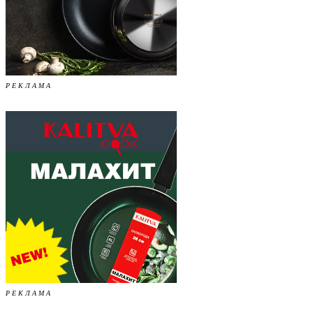
Р Е К Л А М А
Р Е К Л А М А