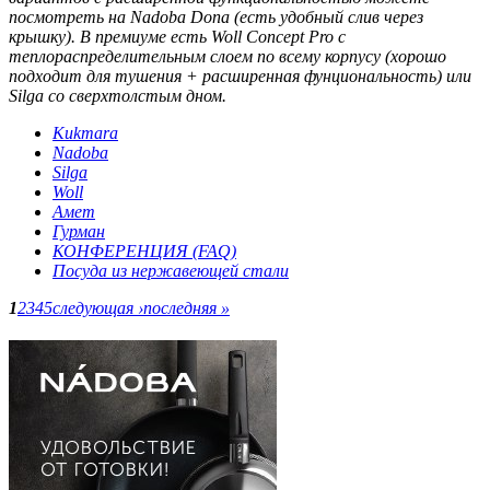
посмотреть на Nadoba Dona (есть удобный слив через
крышку). В премиуме есть Woll Concept Pro с
теплораспределительным слоем по всему корпусу (хорошо
подходит для тушения + расширенная фунциональность) или
Silga со сверхтолстым дном.
Kukmara
Nadoba
Silga
Woll
Амет
Гурман
КОНФЕРЕНЦИЯ (FAQ)
Посуда из нержавеющей стали
1
2
3
4
5
следующая ›
последняя »