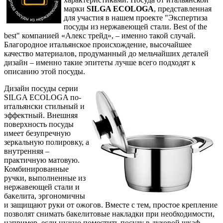
марки
SILGA ECOLOGA
, представленная
для участия в нашем проекте "Экспертиза
посуды из нержавеющей стали. Best of the
best" компанией «Алекс трейд», – именно такой случай.
Благородное итальянское происхождение, высочайшее
качество материалов, продуманный до мельчайших деталей
дизайн – именно такие эпитеты лучше всего подходят к
описанию этой посуды.
Дизайн посуды серии
SILGA ECOLOGA по-
итальянски стильный и
эффектный. Внешняя
поверхность посуды
имеет безупречную
зеркальную полировку, а
внутренняя –
практичную матовую.
Комбинированные
ручки, выполненные из
нержавеющей стали и
бакелита, эргономичны
и защищают руки от ожогов. Вместе с тем, простое крепление
позволят снимать бакелитовые накладки при необходимости,
например, если нужно поместить посуду в духовой шкаф.