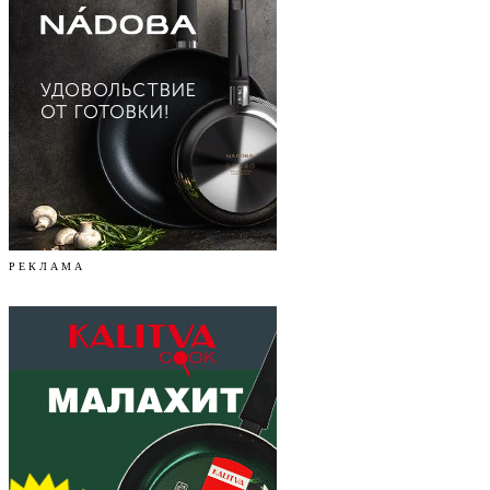
Р Е К Л А М А