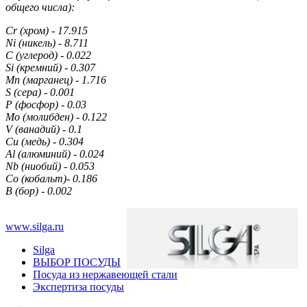
общего числа):
Cr (хром) - 17.915
Ni (никель) - 8.711
C (углерод) - 0.022
Si (кремний) - 0.307
Mn (марганец) - 1.716
S (сера) - 0.001
P (фосфор) - 0.03
Mo (молибден) - 0.122
V (ванадий) - 0.1
Cu (медь) - 0.304
Al (алюминий) - 0.024
Nb (ниобий) - 0.053
Co (кобальт)- 0.186
B (бор) - 0.002
www.silga.ru
Silga
ВЫБОР ПОСУДЫ
Посуда из нержавеющей стали
Экспертиза посуды