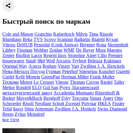
Быстрый поиск по маркам
Cole and Mason
Granchio
Kaiserkoch
Milvis
Tima
Rissole
Blumhaus
Beka
TVS
Scovo
Scanpan
Ballarini
Bialetti
Кухар
Vitross
DeHUB
Pensofal
iCook Amway
Bergner
Rona
Skeppshult
Libbey
Fissman
Webber
Zeidan
WMF
De Buyer
Mora
Maestro
Zepter
Bioflon
Lacor
Regent Inox
Stoneline
Amet
Cilio
Premier
housewares
Staub
f&d
Woll
Arcoroc
Frybest
Belezza
Kukmara
Oriental Way
Алита
Bodum
Vinzer
Vari
Zwilling J. A. Henckels
Нева-Металл Посуда
Гурман
Peterhof
Spiegelau
Kunzhel
Giaretti
Gipfel
Kelli
Moneta
GreenPan
Herman Miller
Frank Moller
Тескома
Metrot
Le Creuset
Vitesse
Thomas
Ситон
Riedel
Taller
Melior
Rondell
ELO
Gul San
Pyrex
Лысьвенский
металлургический завод
Accademia Mugnano
Ritzenhoff &
Breker
Mayer&Boch
Berghoff
Ejiry
Tescoma
Simax
Амет
Otto
Schroeder
Risoli
Neoflam
Schott Zweisel
Polystar
ИКЕА
Fissler
Tefal
Биол
Silga
Aeternum
Zwilling J.A. Henkels
Swiss Diamond
Beem
Zyliss
Meindorf
все тэги