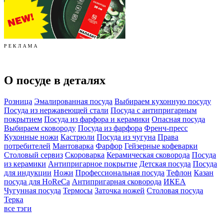
Р Е К Л А М А
О посуде в деталях
Розница
Эмалированная посуда
Выбираем кухонную посуду
Посуда из нержавеющей стали
Посуда с антипригарным
покрытием
Посуда из фарфора и керамики
Опасная посуда
Выбираем сковороду
Посуда из фарфора
Френч-пресс
Кухонные ножи
Кастрюли
Посуда из чугуна
Права
потребителей
Мантоварка
Фарфор
Гейзерные кофеварки
Столовый сервиз
Скороварка
Керамическая сковорода
Посуда
из керамики
Антипригарное покрытие
Детская посуда
Посуда
для индукции
Ножи
Профессиональная посуда
Тефлон
Казан
посуда для HoReCa
Антипригарная сковорода
ИКЕА
Чугунная посуда
Термосы
Заточка ножей
Столовая посуда
Терка
все тэги