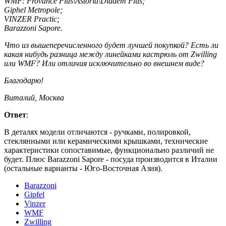
WMF: Provance Plus\Astoria\Diadem Plus;
Giphel Metropole;
VINZER Practic;
Barazzoni Sapore.
Что из вышеперечисленного будет лучшей покупкой? Есть ли
какая нибудь разница между линейками кастрюль от Zwilling
или WMF? Или отличия исключительно во внешнем виде?
Благодарю!
Виталий, Москва
Ответ
:
В деталях модели отличаются - ручками, полировкой,
стеклянными или керамическими крышками, технические
характеристики сопоставимые, функционально различий не
будет. Плюс Barazzoni Sapore - посуда производится в Италии
(остальные варианты - Юго-Восточная Азия).
Barazzoni
Gipfel
Vinzer
WMF
Zwilling