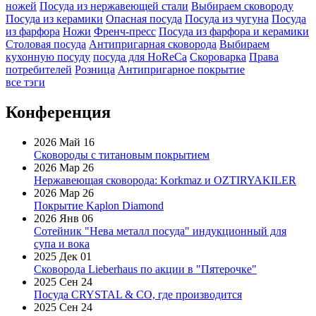
ножей
Посуда из нержавеющей стали
Выбираем сковороду
Посуда из керамики
Опасная посуда
Посуда из чугуна
Посуда
из фарфора
Ножи
Френч-пресс
Посуда из фарфора и керамики
Столовая посуда
Антипригарная сковорода
Выбираем
кухонную посуду
посуда для HoReCa
Скороварка
Права
потребителей
Розница
Антипригарное покрытие
все тэги
Конференция
2026 Май 16
Сковороды с титановым покрытием
2026 Мар 26
Нержавеющая сковорода: Korkmaz и OZTIRYAKILER
2026 Мар 26
Покрытие Kaplon Diamond
2026 Янв 06
Сотейник "Нева металл посуда" индукционный для
супа и вока
2025 Дек 01
Сковорода Lieberhaus по акции в "Пятерочке"
2025 Сен 24
Посуда CRYSTAL & CO, где производится
2025 Сен 24