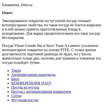
Елизавета, Одесса
Ответ
:
Эмалированное покрытие на чугунной посуде снижает
антипригарные свойства, но такая посуда не боится коррозии
и в ней можно хранить приготовленные блюда в
холодильнике. Для жарки предпочтительнее все-таки посуда
без покрытия.
Посуда Vinzer Granite line и Биол Тиан Ал имеют усиленное
антипригарное покрытие на основе PTFE. С точки зрения
долговечности ощутимой разницы не будет, но у Биола
значительно толще дно, поэтому для тушения и томления эта
посуда подойдет лучше.
Vinzer
Антипригарная сководрода
Биол
КОНФЕРЕНЦИЯ (FAQ)
Посуда из чугуна
Посуда с антипригарным покрытием
Ситон
Чугунная посуда