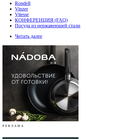
Rondell
Vinzer
Vitesse
КОНФЕРЕНЦИЯ (FAQ)
Посуда из нержавеющей стали
Читать далее
Р Е К Л А М А