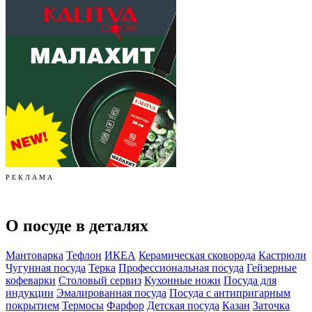
Р Е К Л А М А
О посуде в деталях
Мантоварка
Тефлон
ИКЕА
Керамическая сковорода
Кастрюли
Чугунная посуда
Терка
Профессиональная посуда
Гейзерные
кофеварки
Столовый сервиз
Кухонные ножи
Посуда для
индукции
Эмалированная посуда
Посуда с антипригарным
покрытием
Термосы
Фарфор
Детская посуда
Казан
Заточка