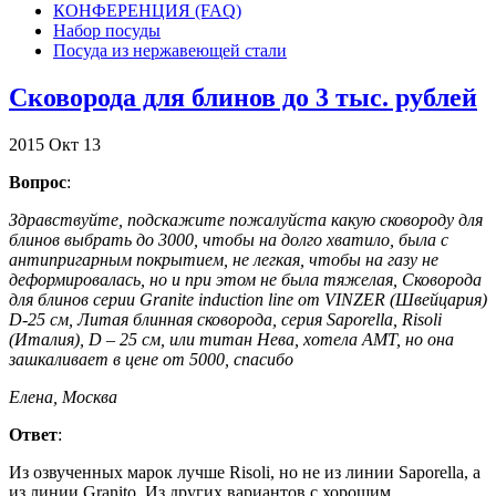
КОНФЕРЕНЦИЯ (FAQ)
Набор посуды
Посуда из нержавеющей стали
Сковорода для блинов до 3 тыс. рублей
2015
Окт
13
Вопрос
:
Здравствуйте, подскажите пожалуйста какую сковороду для
блинов выбрать до 3000, чтобы на долго хватило, была с
антипригарным покрытием, не легкая, чтобы на газу не
деформировалась, но и при этом не была тяжелая, Сковорода
для блинов серии Granite induction line от VINZER (Швейцария)
D-25 см, Литая блинная сковорода, серия Saporella, Risoli
(Италия), D – 25 см, или титан Нева, хотела АМТ, но она
зашкаливает в цене от 5000, спасибо
Елена, Москва
Ответ
:
Из озвученных марок лучше Risoli, но не из линии Saporella, а
из линии Granito. Из других вариантов с хорошим