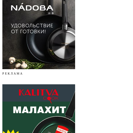
Р Е К Л А М А