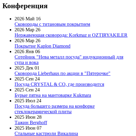
Конференция
2026 Май 16
Сковороды с титановым покрытием
2026 Мар 26
Нержавеющая сковорода: Korkmaz и OZTIRYAKILER
2026 Мар 26
Покрытие Kaplon Diamond
2026 Янв 06
Сотейник "Нева металл посуда" индукционный для
супа и вока
2025 Дек 01
Сковорода Lieberhaus по акции в "Пятерочке"
2025 Сен 24
Посуда CRYSTAL & CO, где производится
2025 Сен 24
Бурые пятна на мантоварке Kukmara
2025 Июл 24
Посуда большего размера на конфорке
стеклокерамической плиты
2025 Июн 28
Тажин Berghoff
2025 Июн 07
Стальные кастрюли Викалина