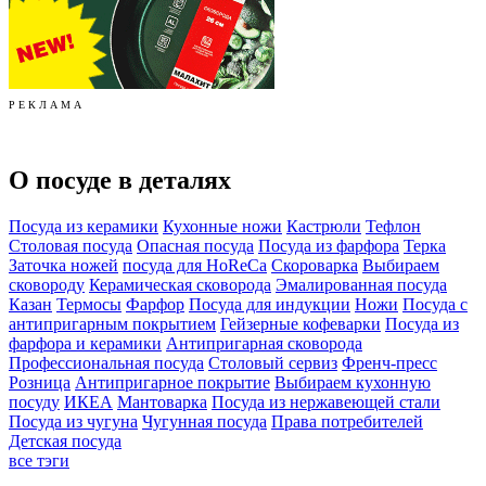
Р Е К Л А М А
О посуде в деталях
Посуда из керамики
Кухонные ножи
Кастрюли
Тефлон
Столовая посуда
Опасная посуда
Посуда из фарфора
Терка
Заточка ножей
посуда для HoReCa
Скороварка
Выбираем
сковороду
Керамическая сковорода
Эмалированная посуда
Казан
Термосы
Фарфор
Посуда для индукции
Ножи
Посуда с
антипригарным покрытием
Гейзерные кофеварки
Посуда из
фарфора и керамики
Антипригарная сковорода
Профессиональная посуда
Столовый сервиз
Френч-пресс
Розница
Антипригарное покрытие
Выбираем кухонную
посуду
ИКЕА
Мантоварка
Посуда из нержавеющей стали
Посуда из чугуна
Чугунная посуда
Права потребителей
Детская посуда
все тэги