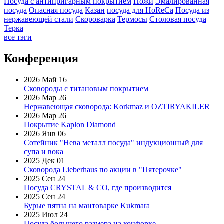
Посуда с антипригарным покрытием
Ножи
Эмалированная
посуда
Опасная посуда
Казан
посуда для HoReCa
Посуда из
нержавеющей стали
Скороварка
Термосы
Столовая посуда
Терка
все тэги
Конференция
2026 Май 16
Сковороды с титановым покрытием
2026 Мар 26
Нержавеющая сковорода: Korkmaz и OZTIRYAKILER
2026 Мар 26
Покрытие Kaplon Diamond
2026 Янв 06
Сотейник "Нева металл посуда" индукционный для
супа и вока
2025 Дек 01
Сковорода Lieberhaus по акции в "Пятерочке"
2025 Сен 24
Посуда CRYSTAL & CO, где производится
2025 Сен 24
Бурые пятна на мантоварке Kukmara
2025 Июл 24
Посуда большего размера на конфорке