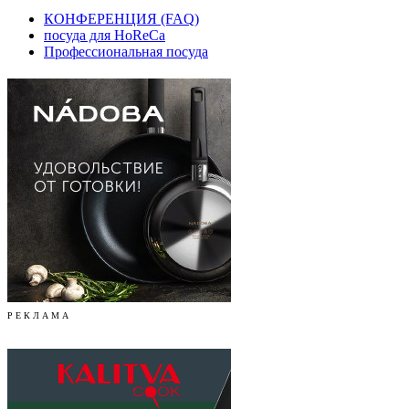
КОНФЕРЕНЦИЯ (FAQ)
посуда для HoReCa
Профессиональная посуда
Р Е К Л А М А