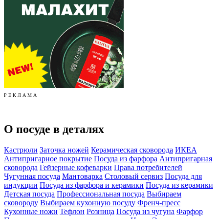
Р Е К Л А М А
О посуде в деталях
Кастрюли
Заточка ножей
Керамическая сковорода
ИКЕА
Антипригарное покрытие
Посуда из фарфора
Антипригарная
сковорода
Гейзерные кофеварки
Права потребителей
Чугунная посуда
Мантоварка
Столовый сервиз
Посуда для
индукции
Посуда из фарфора и керамики
Посуда из керамики
Детская посуда
Профессиональная посуда
Выбираем
сковороду
Выбираем кухонную посуду
Френч-пресс
Кухонные ножи
Тефлон
Розница
Посуда из чугуна
Фарфор