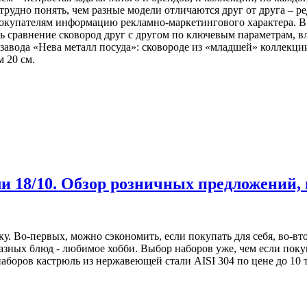
ю трудно понять, чем разные модели отличаются друг от друга –
покупателям информацию рекламно-маркетингового характера. 
ь сравнение сковород друг с другом по ключевым параметрам,
авода «Нева металл посуда»: сковороде из «младшей» коллекции
 20 см.
 18/10. Обзор розничных предложений, 
ку. Во-первых, можно сэкономить, если покупать для себя, во-в
азных блюд - любимое хобби. Выбор наборов уже, чем если пок
аборов кастрюль из нержавеющей стали AISI 304 по цене до 10 ты