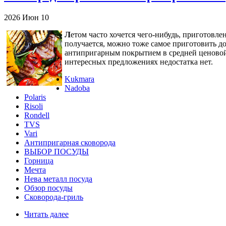
2026
Июн
10
Л
етом часто хочется чего-нибудь, приготовле
получается, можно тоже самое приготовить до
антипригарным покрытием в средней ценовой 
интересных предложениях недостатка нет.
Kukmara
Nadoba
Polaris
Risoli
Rondell
TVS
Vari
Антипригарная сковорода
ВЫБОР ПОСУДЫ
Горница
Мечта
Нева металл посуда
Обзор посуды
Сковорода-гриль
Читать далее