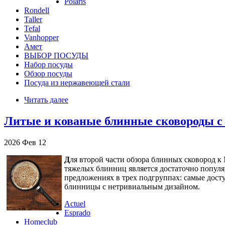
Polaris
Rondell
Taller
Tefal
Vanhopper
Амет
ВЫБОР ПОСУДЫ
Набор посуды
Обзор посуды
Посуда из нержавеющей стали
Читать далее
Литые и кованые блинные сковороды с
2026
Фев
12
Д
ля второй части обзора блинных сковород к
тяжелых блинниц является достаточно популя
предложениях в трех подгруппах: самые дост
блинницы с нетривиальным дизайном.
Actuel
Esprado
Homeclub