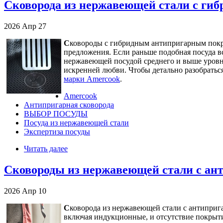
Сковорода из нержавеющей стали с гиб
2026
Апр
27
С
ковороды с гибридным антипригарным покрыт
предложения. Если раньше подобная посуда вс
нержавеющей посудой среднего и выше уровне
искренней любви. Чтобы детально разобраться
марки Amercook
.
Amercook
Антипригарная сковорода
ВЫБОР ПОСУДЫ
Посуда из нержавеющей стали
Экспертиза посуды
Читать далее
Сковороды из нержавеющей стали с ан
2026
Апр
10
С
коворода из нержавеющей стали с антиприг
включая индукционные, и отсутствие покрыти