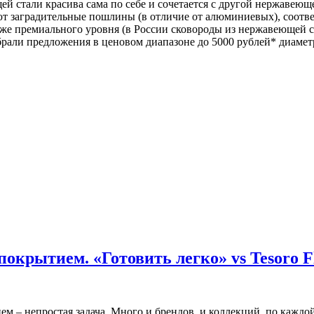
й стали красива сама по себе и сочетается с другой нержавеющ
т заградительные пошлины (в отличие от алюминиевых), соотв
же премиального уровня (в России сковороды из нержавеющей с
обрали предложения в ценовом диапазоне до 5000 рублей* диаме
покрытием. «Готовить легко» vs Tesoro 
м – непростая задача. Много и брендов, и коллекций, по кажд