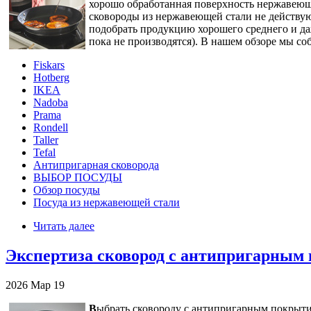
хорошо обработанная поверхность нержавеюще
сковороды из нержавеющей стали не действую
подобрать продукцию хорошего среднего и да
пока не производятся). В нашем обзоре мы с
Fiskars
Hotberg
IKEA
Nadoba
Prama
Rondell
Taller
Tefal
Антипригарная сковорода
ВЫБОР ПОСУДЫ
Обзор посуды
Посуда из нержавеющей стали
Читать далее
Экспертиза сковород с антипригарным 
2026
Мар
19
В
ыбрать сковороду с антипригарным покрытие