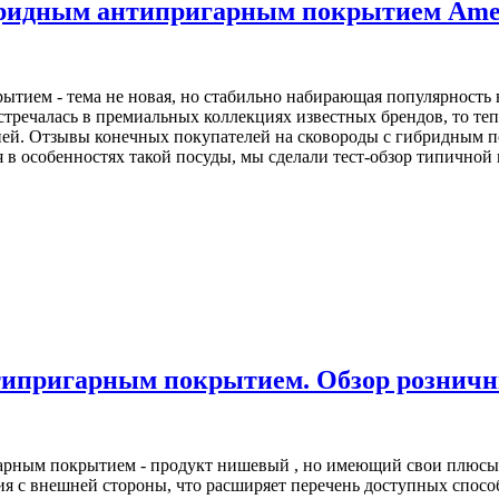
ридным антипригарным покрытием Amerc
ием - тема не новая, но стабильно набирающая популярность в 
тречалась в премиальных коллекциях известных брендов, то тепе
й. Отзывы конечных покупателей на сковороды с гибридным пок
 в особенностях такой посуды, мы сделали тест-обзор типичной
типригарным покрытием. Обзор розничн
арным покрытием - продукт нишевый , но имеющий свои плюсы. 
я с внешней стороны, что расширяет перечень доступных способо