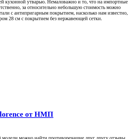
ей кухонной утварью. Немаловажно и то, что на импортные
етственно, за относительно небольшую стоимость можно
тали с антипригарным покрытием, насколько нам известно,
тром 28 см с покрытием без нержавеющей сетки.
Florence от НМП
ой модели можно найти противоречащие друг другу отзывы.