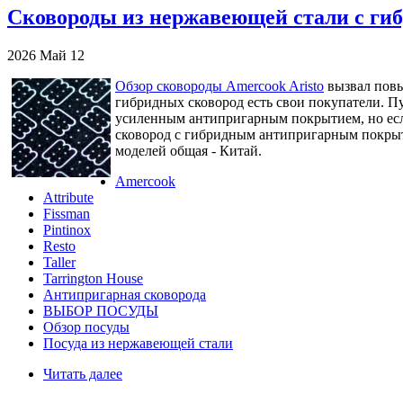
Сковороды из нержавеющей стали с ги
2026
Май
12
Обзор сковороды Amercook Aristo
вызвал повы
гибридных сковород есть свои покупатели. П
усиленным антипригарным покрытием, но если
сковород с гибридным антипригарным покрытие
моделей общая - Китай.
Amercook
Attribute
Fissman
Pintinox
Resto
Taller
Tarrington House
Антипригарная сковорода
ВЫБОР ПОСУДЫ
Обзор посуды
Посуда из нержавеющей стали
Читать далее