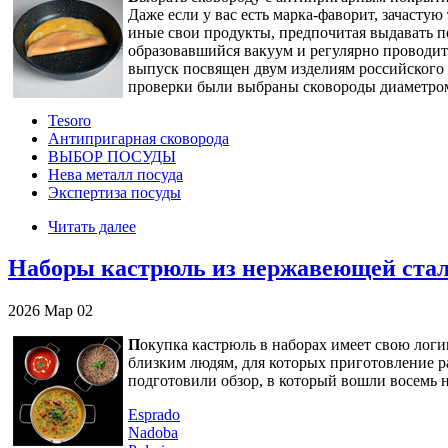
Даже если у вас есть марка-фаворит, зачасту
иные свои продукты, предпочитая выдавать 
образовавшийся вакуум и регулярно проводит
выпуск посвящен двум изделиям российского з
проверки были выбраны сковороды диаметром
Tesoro
Антипригарная сковорода
ВЫБОР ПОСУДЫ
Нева металл посуда
Экспертиза посуды
Читать далее
Наборы кастрюль из нержавеющей стали
2026
Мар
02
П
окупка кастрюль в наборах имеет свою логи
близким людям, для которых приготовление р
подготовили обзор, в который вошли восемь н
Esprado
Nadoba