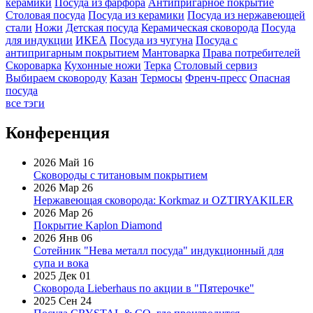
керамики
Посуда из фарфора
Антипригарное покрытие
Столовая посуда
Посуда из керамики
Посуда из нержавеющей
стали
Ножи
Детская посуда
Керамическая сковорода
Посуда
для индукции
ИКЕА
Посуда из чугуна
Посуда с
антипригарным покрытием
Мантоварка
Права потребителей
Скороварка
Кухонные ножи
Терка
Столовый сервиз
Выбираем сковороду
Казан
Термосы
Френч-пресс
Опасная
посуда
все тэги
Конференция
2026 Май 16
Сковороды с титановым покрытием
2026 Мар 26
Нержавеющая сковорода: Korkmaz и OZTIRYAKILER
2026 Мар 26
Покрытие Kaplon Diamond
2026 Янв 06
Сотейник "Нева металл посуда" индукционный для
супа и вока
2025 Дек 01
Сковорода Lieberhaus по акции в "Пятерочке"
2025 Сен 24