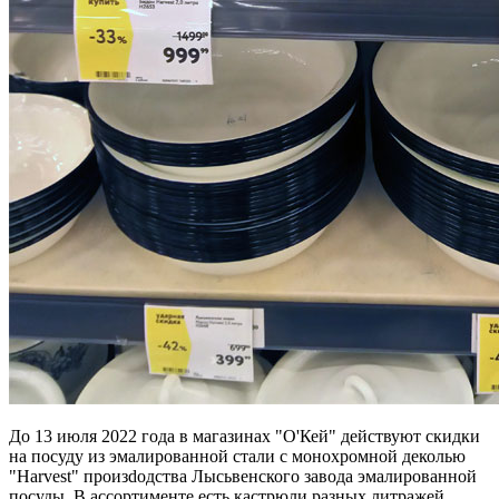
До 13 июля 2022 года в магазинах "О'Кей" действуют скидки
на посуду из эмалированной стали с монохромной деколью
"Harvest" произdодства Лысьвенского завода эмалированной
посуды. В ассортименте есть кастрюли разных литражей,