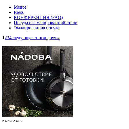
Metrot
Riess
КОНФЕРЕНЦИЯ (FAQ)
Посуда из эмалированной стали
Эмалированная посуда
1
2
3
4
следующая ›
последняя »
Р Е К Л А М А