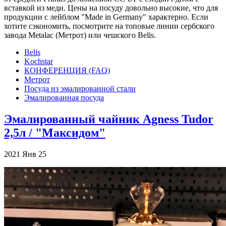
вставкой из меди. Цены на посуду довольно высокие, что для
продукции с лейблом "Made in Germany" характерно. Если
хотите сэкономить, посмотрите на топовые линии сербского
завода Metalac (Метрот) или чешского Belis.
Belis
Kochstar
КОНФЕРЕНЦИЯ (FAQ)
Метрот
Посуда из эмалированной стали
Эмалированная посуда
Эмалированный чайник Agness Tudor
2,5л / "Максидом"
2021
Янв
25