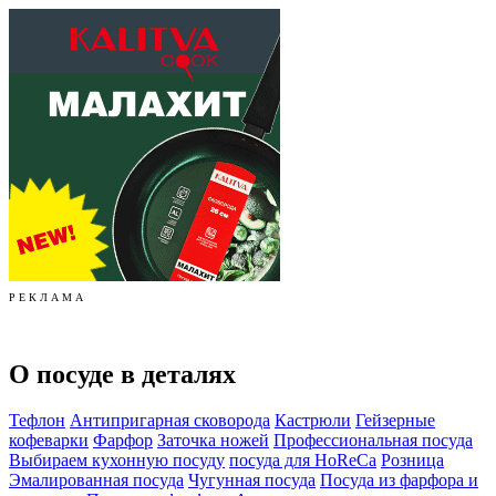
Р Е К Л А М А
О посуде в деталях
Тефлон
Антипригарная сковорода
Кастрюли
Гейзерные
кофеварки
Фарфор
Заточка ножей
Профессиональная посуда
Выбираем кухонную посуду
посуда для HoReCa
Розница
Эмалированная посуда
Чугунная посуда
Посуда из фарфора и