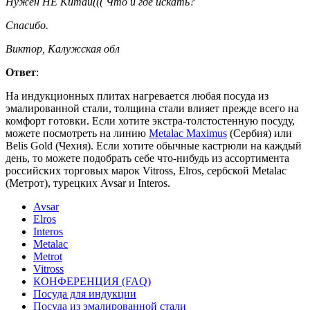
Нужен НЕ Китай((( Что и где искать?
Спасибо.
Виктор, Калужская обл
Ответ
:
На индукционных плитах нагревается любая посуда из
эмалированной стали, толщина стали влияет прежде всего на
комфорт готовки. Если хотите экстра-толстостенную посуду,
можете посмотреть на линию
Metalac Maximus
(Сербия) или
Belis Gold (Чехия). Если хотите обычные кастрюли на каждый
день, то можете подобрать себе что-нибудь из ассортимента
российских торговых марок Vitross, Elros, сербской Metalac
(Метрот), турецких Avsar и Interos.
Avsar
Elros
Interos
Metalac
Metrot
Vitross
КОНФЕРЕНЦИЯ (FAQ)
Посуда для индукции
Посуда из эмалированной стали