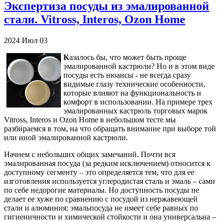
Экспертиза посуды из эмалированной
стали. Vitross, Interos, Ozon Home
2024
Июл
03
К
азалось бы, что может быть проще
эмалированной кастрюли? Но и в этом виде
посуды есть нюансы - не всегда сразу
видимые глазу технические особенности,
которые влияют на функциональность и
комфорт в использовании. На примере трех
эмалированных кастрюль торговых марок
Vitross, Interos и Ozon Home в небольшом тесте мы
разбираемся в том, на что обращать внимание при выборе той
или иной эмалированной кастрюли.
Начнем с небольших общих замечаний. Почти вся
эмалированная посуда (за редким исключением) относится к
доступному сегменту – это определяется тем, что для ее
изготовления используется углеродистая сталь и эмаль – сами
по себе недорогие материалы. Но доступность посуды не
делает ее хуже по сравнению с посудой из нержавеющей
стали и алюминия: эмальпосуда не имеет себе равных по
гигиеничности и химической стойкости и она универсальна –