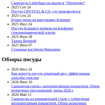
Сковорода Lieberhaus по акции в "Пятерочке"
2025 Сен 24
Посуда CRYSTAL & CO, где производится
2025 Сен 24
Бурые пятна на мантоварке Kukmara
2025 Июл 24
Посуда большего размера на конфорке
стеклокерамической плиты
2025 Июн 28
Тажин Berghoff
2025 Июн 07
Стальные кастрюли Викалина
Обзоры посуды
2026 Июл 24
Как вернуть посуде опрятный вид: эффективные
способы очистки
2026 Июн 10
Сковороды-гриль с антипригарным покрытием. Обзор
розничных предложений, июнь 2026 г.
2026 Май 12
Сковороды из нержавеющей стали с гибридным
антипригарным покрытием. Обзор розничных