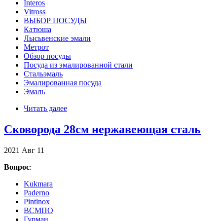
Interos
Vitross
ВЫБОР ПОСУДЫ
Катюша
Лысьвенские эмали
Метрот
Обзор посуды
Посуда из эмалированной стали
Стальэмаль
Эмалированная посуда
Эмаль
Читать далее
Сковорода 28см нержавеющая сталь
2021
Авг
11
Вопрос
:
Kukmara
Paderno
Pintinox
ВСМПО
Гурман