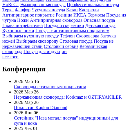
HoReCa
Эмалированная посуда
Профессиональная посуда
Терка
Фарфор
Чугунная посуда
Казан
Кастрюли
Антипригарное покрытие
Розница
ИКЕА
Термосы
Посуда из
чугуна
Ножи
Антипригарная сковорода
Опасная посуда
Права потребителей
Посуда из керамики
Детская посуда
Кухонные ножи
Посуда с антипригарным покрытием
Выбираем кухонную посуду
Тефлон
Скороварка
Заточка
ножей
Выбираем сковороду
Столовая посуда
Посуда из
нержавеющей стали
Столовый сервиз
Керамическая
сковорода
Посуда для индукции
все тэги
Конференция
2026 Май 16
Сковороды с титановым покрытием
2026 Мар 26
Нержавеющая сковорода: Korkmaz и OZTIRYAKILER
2026 Мар 26
Покрытие Kaplon Diamond
2026 Янв 06
Сотейник "Нева металл посуда" индукционный для
супа и вока
2025 Дек 01