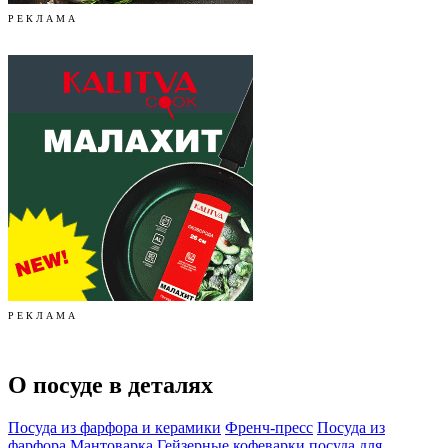
Р Е К Л А М А
Р Е К Л А М А
О посуде в деталях
Посуда из фарфора и керамики
Френч-пресс
Посуда из
фарфора
Мантоварка
Гейзерные кофеварки
посуда для