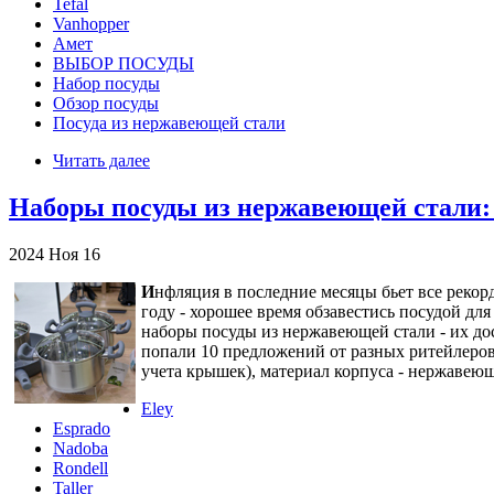
Tefal
Vanhopper
Амет
ВЫБОР ПОСУДЫ
Набор посуды
Обзор посуды
Посуда из нержавеющей стали
Читать далее
Наборы посуды из нержавеющей стали:
2024
Ноя
16
И
нфляция в последние месяцы бьет все рекор
году - хорошее время обзавестись посудой дл
наборы посуды из нержавеющей стали - их дос
попали 10 предложений от разных ритейлеров
учета крышек), материал корпуса - нержавеюща
Eley
Esprado
Nadoba
Rondell
Taller