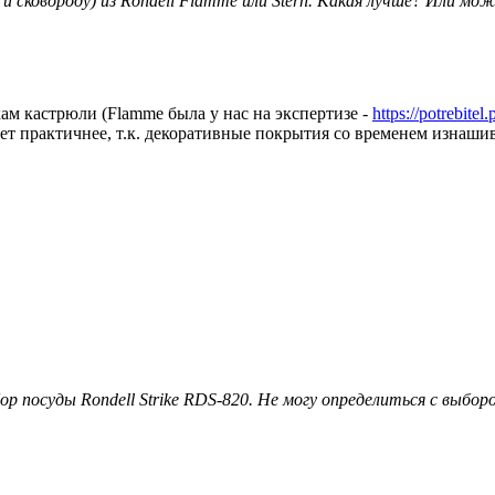
и сковороду) из Rondell Flamme или Stern. Какая лучше? Или м
кам кастрюли (Flamme была у нас на экспертизе -
https://potrebite
ет практичнее, т.к. декоративные покрытия со временем изнаши
 посуды Rondell Strike RDS-820. Не могу определиться с выборо