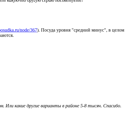
ожет какую-то другую серию посоветуете!
l.posudka.ru/node/367
). Посуда уровня "средний минус", в целом
ваются.
м. Или какие другие варианты в районе 5-8 тысяч. Спасибо.