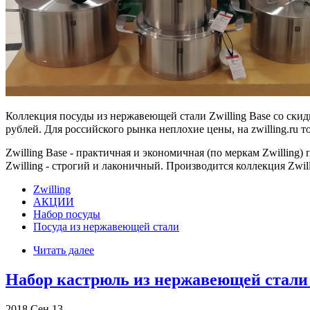
Коллекция посуды из нержавеющей стали Zwilling Base со скидк
рублей. Для российского рынка неплохие цены, на zwilling.ru 
Zwilling Base - практичная и экономичная (по меркам Zwilling
Zwilling - строгий и лаконичный. Производится коллекция Zwil
Zwilling
АКЦИИ
Набор посуды
Посуда из нержавеющей стали
Читать далее
Набор кастрюль из нержавеющей стали 
2018
Сен
13