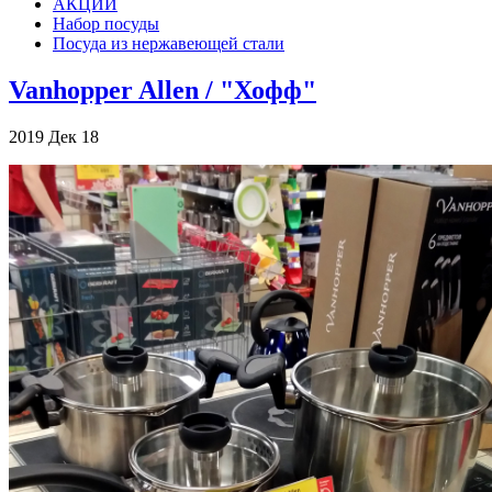
АКЦИИ
Набор посуды
Посуда из нержавеющей стали
Vanhopper Allen / "Хофф"
2019
Дек
18