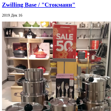
Zwilling Base / "Стокманн"
2019
Дек
16