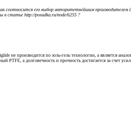
 как соотносится его выбор авторитетнейшим производителем д
 статье http://posudka.ru/node/6255 ?
lide не производится по золь-гель технологии, а является анало
ый PTFE, а долговечность и прочность достигается за счет ус