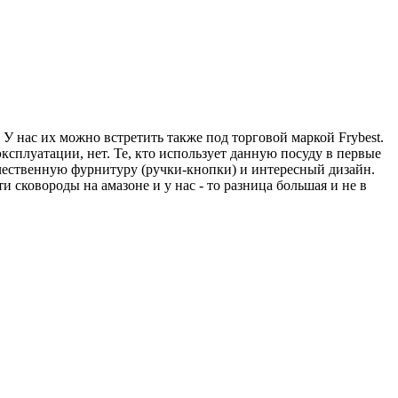
У нас их можно встретить также под торговой маркой Frybest.
эксплуатации, нет. Те, кто использует данную посуду в первые
чественную фурнитуру (ручки-кнопки) и интересный дизайн.
и сковороды на амазоне и у нас - то разница большая и не в