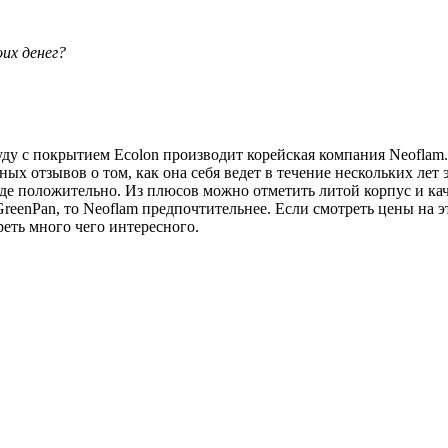
оих денег?
ду с покрытием Ecolon производит корейская компания Neoflam. 
ых отзывов о том, как она себя ведет в течение нескольких лет 
де положительно. Из плюсов можно отметить литой корпус и ка
GreenPan, то Neoflam предпочтительнее. Если смотреть цены на эт
еть много чего интересного.