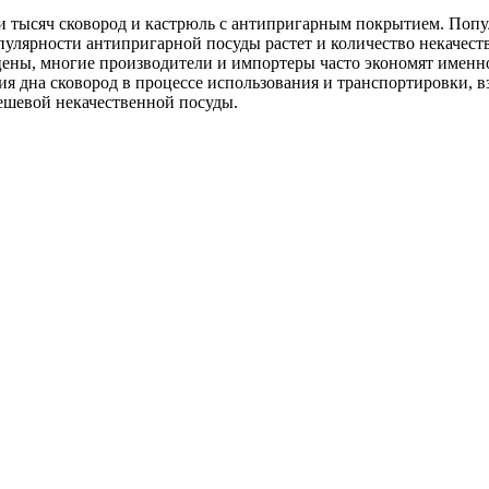
и тысяч сковород и кастрюль с антипригарным покрытием. Попу
опулярности антипригарной посуды растет и количество некачес
ены, многие производители и импортеры часто экономят именно
я дна сковород в процессе использования и транспортировки, в
дешевой некачественной посуды.