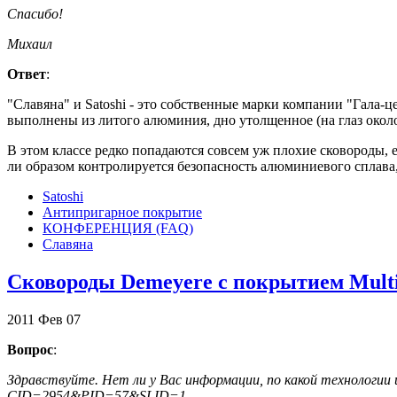
Спасибо!
Михаил
Ответ
:
"Славяна" и Satoshi - это собственные марки компании "Гала-
выполнены из литого алюминия, дно утолщенное (на глаз около
В этом классе редко попадаются совсем уж плохие сковороды, 
ли образом контролируется безопасность алюминиевого сплава
Satoshi
Антипригарное покрытие
КОНФЕРЕНЦИЯ (FAQ)
Славяна
Сковороды Demeyere c покрытием Multi
2011
Фев
07
Вопрос
:
Здравствуйте. Нет ли у Вас информации, по какой технологии и
CID=2954&PID=57&SLID=1