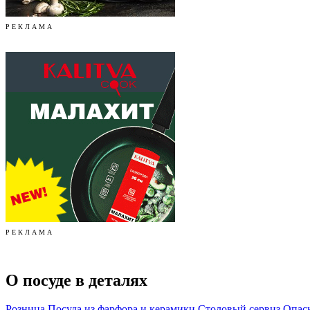
Р Е К Л А М А
Р Е К Л А М А
О посуде в деталях
Розница
Посуда из фарфора и керамики
Столовый сервиз
Опасн