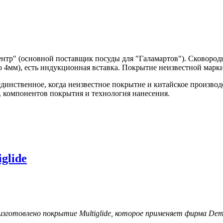
центр" (основной поставщик посуды для "Галамартов"). Сковоро
 4мм), есть индукционная вставка. Покрытие неизвестной марки,
единственное, когда неизвестное покрытие и китайское произво
, компонентов покрытия и технология нанесения.
glide
зготовлено покрытие Multiglide, которое применяет фирма Demeye