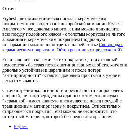
Ответ
:
Frybest - литая алюминиевая посуда с керамическим
покрытием производства южнокорейской компании Frybest.
Аналогов у нее довольно много, к ним можно причислить
всю посуду подобного класса - с толстым корпусом из литого
алюминия и керамическим покрытием (подробную
информацию можно посмотреть в нашей статье
Сковорода с
керамическим покрытием. Обзор розничных предложений
).
Если говорить о керамических покрытиях, то их главный
недостаток - быстрая потеря антипригарных свойств, хотя они
довольно устойчивы к царапинам и после потери
"антипригарности" остаются довольно простыми в уходе и
легко отмываются.
С точки зрения экологичности и безопасности вопрос очень
спорный, нет подтвержденных данных о том, что посуда с
"керамикой" имеет какие-то преимущества перед посудой с
традиционным антипригарным покрытием. Относительно
стирающегося покрытия Tefal можно не беспокоится- это
интертный материал, который безвреден для организма.
Frybest