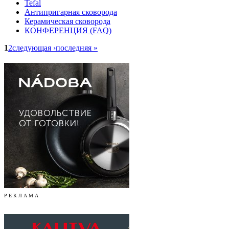
Tefal
Антипригарная сковорода
Керамическая сковорода
КОНФЕРЕНЦИЯ (FAQ)
1
2
следующая ›
последняя »
Р Е К Л А М А