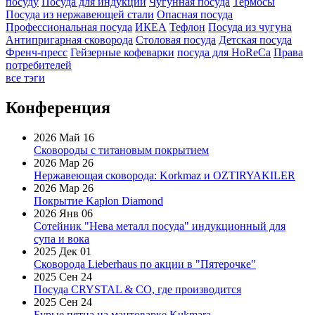
посуду
Посуда для индукции
Чугунная посуда
Термосы
Посуда из нержавеющей стали
Опасная посуда
Профессиональная посуда
ИКЕА
Тефлон
Посуда из чугуна
Антипригарная сковорода
Столовая посуда
Детская посуда
Френч-пресс
Гейзерные кофеварки
посуда для HoReCa
Права
потребителей
все тэги
Конференция
2026 Май 16
Сковороды с титановым покрытием
2026 Мар 26
Нержавеющая сковорода: Korkmaz и OZTIRYAKILER
2026 Мар 26
Покрытие Kaplon Diamond
2026 Янв 06
Сотейник "Нева металл посуда" индукционный для
супа и вока
2025 Дек 01
Сковорода Lieberhaus по акции в "Пятерочке"
2025 Сен 24
Посуда CRYSTAL & CO, где производится
2025 Сен 24
Бурые пятна на мантоварке Kukmara