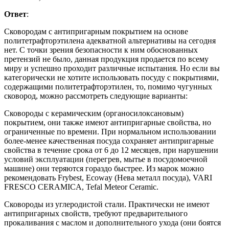
Ответ
:
Сковородам с антипригарным покрытием на основе
политетрафторэтилена адекватной альтернативы на сегодня
нет. С точки зрения безопасности к ним обоснованных
претензий не было, данная продукция продается по всему
миру и успешно проходит различные испытания. Но если вы
категорически не хотите использовать посуду с покрытиями,
содержащими политетрафторэтилен, то, помимо чугунных
сковород, можно рассмотреть следующие варианты:
Сковороды с керамическим (органосилоксановым)
покрытием, они также имеют антипригарные свойства, но
ограниченные по времени. При нормальном использовании
более-менее качественная посуда сохраняет антипригарные
свойства в течение срока от 6 до 12 месяцев, при нарушении
условий эксплуатации (перегрев, мытье в посудомоечной
машине) они теряются гораздо быстрее. Из марок можно
рекомендовать Frybest, Ecoway (Нева металл посуда), VARI
FRESCO CERAMICA, Tefal Meteor Ceramic.
Сковороды из углеродистой стали. Практически не имеют
антипригарных свойств, требуют предварительного
прокаливания с маслом и дополнительного ухода (они боятся