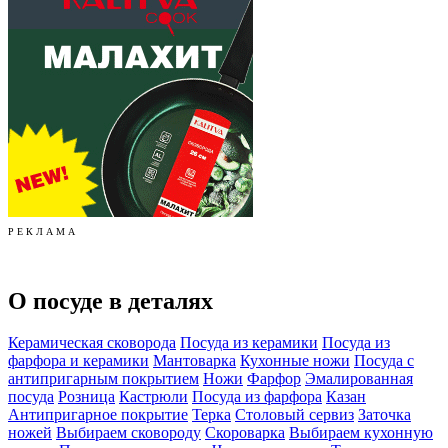
Р Е К Л А М А
О посуде в деталях
Керамическая сковорода
Посуда из керамики
Посуда из
фарфора и керамики
Мантоварка
Кухонные ножи
Посуда с
антипригарным покрытием
Ножи
Фарфор
Эмалированная
посуда
Розница
Кастрюли
Посуда из фарфора
Казан
Антипригарное покрытие
Терка
Столовый сервиз
Заточка
ножей
Выбираем сковороду
Скороварка
Выбираем кухонную