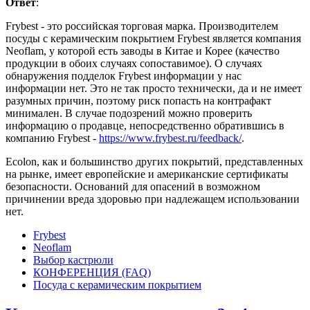
Ответ
:
Frybest - это российская торговая марка. Производителем
посуды с керамическим покрытием Frybest является компания
Neoflam, у которой есть заводы в Китае и Корее (качество
продукции в обоих случаях сопоставимое). О случаях
обнаружения подделок Frybest информации у нас
информации нет. Это не так просто технически, да и не имеет
разумных причин, поэтому риск попасть на контрафакт
минимален. В случае подозрений можно проверить
информацию о продавце, непосредственно обратившись в
компанию Frybest -
https://www.frybest.ru/feedback/
.
Ecolon, как и большинство других покрытий, представленных
на рынке, имеет европейские и американские сертификаты
безопасности. Оснований для опасений в возможном
причинении вреда здоровью при надлежащем использовании
нет.
Frybest
Neoflam
Выбор кастрюли
КОНФЕРЕНЦИЯ (FAQ)
Посуда с керамическим покрытием