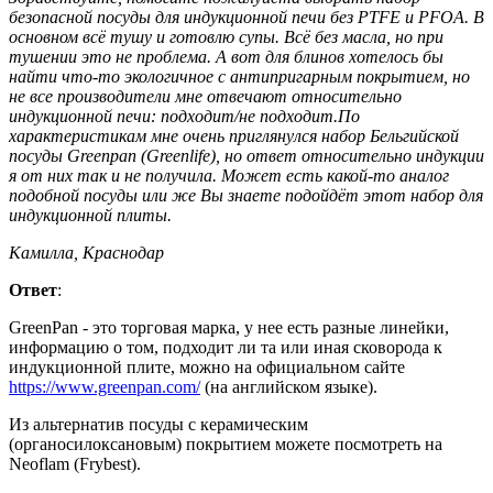
безопасной посуды для индукционной печи без PTFE и PFOA. В
основном всё тушу и готовлю супы. Всё без масла, но при
тушении это не проблема. А вот для блинов хотелось бы
найти что-то экологичное с антипригарным покрытием, но
не все производители мне отвечают относительно
индукционной печи: подходит/не подходит.По
характеристикам мне очень приглянулся набор Бельгийской
посуды Greenpan (Greenlife), но ответ относительно индукции
я от них так и не получила. Может есть какой-то аналог
подобной посуды или же Вы знаете подойдёт этот набор для
индукционной плиты.
Камилла, Краснодар
Ответ
:
GreenPan - это торговая марка, у нее есть разные линейки,
информацию о том, подходит ли та или иная сковорода к
индукционной плите, можно на официальном сайте
https://www.greenpan.com/
(на английском языке).
Из альтернатив посуды с керамическим
(органосилоксановым) покрытием можете посмотреть на
Neoflam (Frybest).