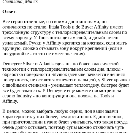
Светлана, Минск
Ответ
:
Все серии отличные, со своими достоинствами, но
отличаются по стилю. Iittala Tools и de Buyer Affinity имеют
трехслойную структуру с теплораспределительным слоем по
всему корпусу. У Tools потолще сам слой, и дизайн очень
узнаваемый. Ручки у Affinity крепятся на клепках, если мыть
вручную, сложно отмывать зону вокруг креплений (если в
посудомойке - то это не имеет значения).
Demeyere Silver и Atlantis сделаны по более классической
технологии с теплораспределительным слоем дна, плюсы -
обработка поверхности Silvinox (меньше пачкается внешняя
поверхность, не остаются отпечатки пальцев), у Silver крышка
с двойными стенками - уменьшает теплоотдачу, быстрее будет
все будет закипать. У Demeyere еще можете посмотреть на
серию Industry - по конструкции она похожа на Tools и
Affinity.
В целом, можно выбрать любую серию, под ваши задачи
характеристик у них более, чем достаточно. Единственное,
при приготовлении нужно будет учитывать, что такая посуда
очень долго остывает, поэтому супы можно отключать чуть
раньше обычного, а соусы по мере готовности перекладывать