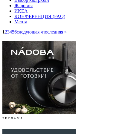
Выбор кастрюли
Жаровня
ИКЕА
КОНФЕРЕНЦИЯ (FAQ)
Мечта
1
2
3
4
5
6
следующая ›
последняя »
Р Е К Л А М А