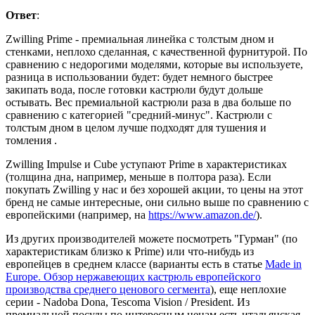
Ответ
:
Zwilling Prime - премиальная линейка с толстым дном и
стенками, неплохо сделанная, с качественной фурнитурой. По
сравнению с недорогими моделями, которые вы используете,
разница в использовании будет: будет немного быстрее
закипать вода, после готовки кастрюли будут дольше
остывать. Вес премиальной кастрюли раза в два больше по
сравнению с категорией "средний-минус". Кастрюли с
толстым дном в целом лучше подходят для тушения и
томления .
Zwilling Impulse и Cube уступают Prime в характеристиках
(толщина дна, например, меньше в полтора раза). Если
покупать Zwilling у нас и без хорошей акции, то цены на этот
бренд не самые интересные, они сильно выше по сравнению с
европейскими (например, на
https://www.amazon.de/
).
Из других производителей можете посмотреть "Гурман" (по
характеристикам близко к Prime) или что-нибудь из
европейцев в среднем классе (варианты есть в статье
Made in
Europe. Обзор нержавеющих кастрюль европейского
производства среднего ценового сегмента
), еще неплохие
серии - Nadoba Dona, Tescoma Vision / President. Из
премиальной посуды по интересным ценам есть итальянская