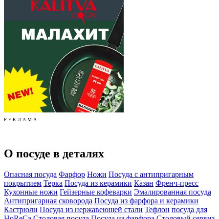
Р Е К Л А М А
О посуде в деталях
Опасная посуда
Фарфор
Ножи
Посуда с антипригарным
покрытием
Терка
Посуда из керамики
Казан
Френч-пресс
Кухонные ножи
Гейзерные кофеварки
Эмалированная посуда
Антипригарная сковорода
Посуда из фарфора и керамики
Кастрюли
Посуда из нержавеющей стали
Тефлон
посуда для
HoReCa
Столовая посуда
Посуда из фарфора
Столовый сервиз