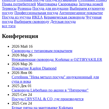
Права потребителей
Мантоварка
Скороварка
Заточка ножей
Термосы
Розница
Посуда для индукции
Выбираем кухонную
посуду
Профессиональная посуда
Антипригарное покрытие
Посуда из чугуна
ИКЕА
Керамическая сковорода
Чугунная
посуда
Выбираем сковороду
Детская посуда
все тэги
Конференция
2026 Май 16
Сковороды с титановым покрытием
2026 Мар 26
Нержавеющая сковорода: Korkmaz и OZTIRYAKILER
2026 Мар 26
Покрытие Kaplon Diamond
2026 Янв 06
Сотейник "Нева металл посуда" индукционный для
супа и вока
2025 Дек 01
Сковорода Lieberhaus по акции в "Пятерочке"
2025 Сен 24
Посуда CRYSTAL & CO, где производится
2025 Сен 24
Бурые пятна на мантоварке Kukmara