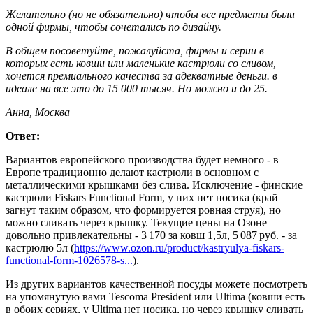
Желательно (но не обязательно) чтобы все предметы были
одной фирмы, чтобы сочетались по дизайну.
В общем посоветуйте, пожалуйста, фирмы и серии в
которых есть ковши или маленькие кастрюли со сливом,
хочется премиального качества за адекватные деньги. в
идеале на все это до 15 000 тысяч. Но можно и до 25.
Анна, Москва
Ответ:
Вариантов европейского производства будет немного - в
Европе традиционно делают кастрюли в основном с
металлическими крышками без слива. Исключение - финские
кастрюли Fiskars Functional Form, у них нет носика (край
загнут таким образом, что формируется ровная струя), но
можно сливать через крышку. Текущие цены на Озоне
довольно привлекательны - 3 170 за ковш 1,5л, 5 087 руб. - за
кастрюлю 5л (
https://www.ozon.ru/product/kastryulya-fiskars-
functional-form-1026578-s...
).
Из других вариантов качественной посуды можете посмотреть
на упомянутую вами Tescoma President или Ultima (ковши есть
в обоих сериях, у Ultima нет носика, но через крышку сливать