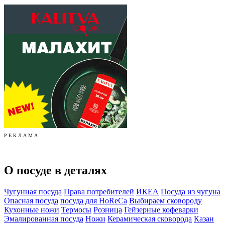
Р Е К Л А М А
О посуде в деталях
Чугунная посуда
Права потребителей
ИКЕА
Посуда из чугуна
Опасная посуда
посуда для HoReCa
Выбираем сковороду
Кухонные ножи
Термосы
Розница
Гейзерные кофеварки
Эмалированная посуда
Ножи
Керамическая сковорода
Казан