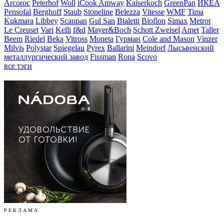
Arcoroc
Peterhof
Woll
iCook Amway
Kaiserkoch
GreenPan
ИКЕА
Pensofal
Berghoff
Staub
Stoneline
Belezza
Vitesse
WMF
Tima
Kukmara
Libbey
Scanpan
Gul San
Bialetti
Bioflon
Simax
Metrot
Le Creuset
Vari
Kelli
f&d
Mayer&Boch
Schott Zweisel
Amet
Taller
Beem
Riedel
Beka
Vitross
Moneta
Гурман
Cole and Mason
Vinzer
Milvis
Polystar
Spiegelau
Pyrex
Ballarini
Meindorf
Лысьвенский
металлургический завод
Fissman
Rona
Scovo
все тэги
Р Е К Л А М А