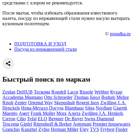
средствами с хлором не рекомендуется.
После мытья, чтобы избежать образования известкового
налета, посуду из нержавеющей стали нужно насухо вытирать
кухонным полотенцем.
©
posudka.ru
ПОДГОТОВКА И УХОД
Посуда из нержавеющей стали
Быстрый поиск по маркам
Zeidan
DeHUB
Тескома
Rondell
Lacor
Rissole
Webber
Кухар
Accademia Mugnano
Otto Schroeder
Thomas
Биол
Bodum
Melior
Risoli
Zepter
Oriental Way
Skeppshult
Regent Inox
Zwilling J. A.
Henckels
Нева-Металл Посуда
Blumhaus
Silga
Neoflam
Giaretti
Maestro
Амет
Frank Moller
Mora
Алита
Zwilling J.A. Henkels
Ситон
Cilio
Tefal
ELO
Bergner
De Buyer
Swiss Diamond
Tescoma
Gipfel
Ritzenhoff & Breker
Aeternum
Premier housewares
Granchio
Kunzhel
Zyliss
Herman Miller
Ejiry
TVS
Frybest
Fissler