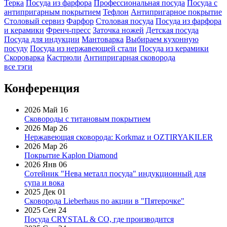
Терка
Посуда из фарфора
Профессиональная посуда
Посуда с
антипригарным покрытием
Тефлон
Антипригарное покрытие
Столовый сервиз
Фарфор
Столовая посуда
Посуда из фарфора
и керамики
Френч-пресс
Заточка ножей
Детская посуда
Посуда для индукции
Мантоварка
Выбираем кухонную
посуду
Посуда из нержавеющей стали
Посуда из керамики
Скороварка
Кастрюли
Антипригарная сковорода
все тэги
Конференция
2026 Май 16
Сковороды с титановым покрытием
2026 Мар 26
Нержавеющая сковорода: Korkmaz и OZTIRYAKILER
2026 Мар 26
Покрытие Kaplon Diamond
2026 Янв 06
Сотейник "Нева металл посуда" индукционный для
супа и вока
2025 Дек 01
Сковорода Lieberhaus по акции в "Пятерочке"
2025 Сен 24
Посуда CRYSTAL & CO, где производится