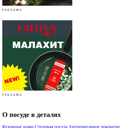
Р Е К Л А М А
Р Е К Л А М А
О посуде в деталях
Кухонные ножи
Столовая посуда
Антипригарное покрытие