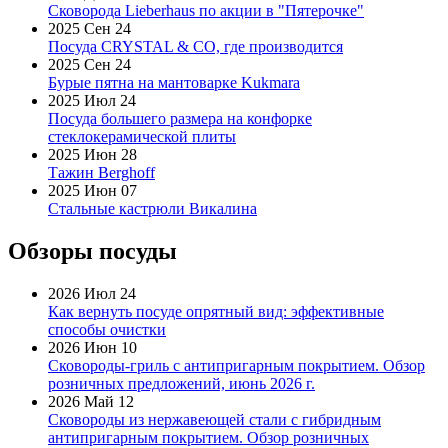
Сковорода Lieberhaus по акции в "Пятерочке"
2025 Сен 24
Посуда CRYSTAL & CO, где производится
2025 Сен 24
Бурые пятна на мантоварке Kukmara
2025 Июл 24
Посуда большего размера на конфорке
стеклокерамической плиты
2025 Июн 28
Тажин Berghoff
2025 Июн 07
Стальные кастрюли Викалина
Обзоры посуды
2026 Июл 24
Как вернуть посуде опрятный вид: эффективные
способы очистки
2026 Июн 10
Сковороды-гриль с антипригарным покрытием. Обзор
розничных предложений, июнь 2026 г.
2026 Май 12
Сковороды из нержавеющей стали с гибридным
антипригарным покрытием. Обзор розничных