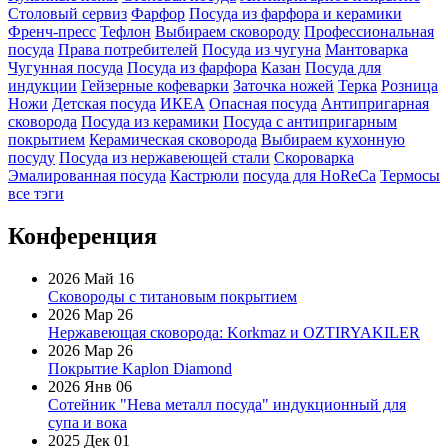
Столовый сервиз
Фарфор
Посуда из фарфора и керамики
Френч-пресс
Тефлон
Выбираем сковороду
Профессиональная
посуда
Права потребителей
Посуда из чугуна
Мантоварка
Чугунная посуда
Посуда из фарфора
Казан
Посуда для
индукции
Гейзерные кофеварки
Заточка ножей
Терка
Розница
Ножи
Детская посуда
ИКЕА
Опасная посуда
Антипригарная
сковорода
Посуда из керамики
Посуда с антипригарным
покрытием
Керамическая сковорода
Выбираем кухонную
посуду
Посуда из нержавеющей стали
Скороварка
Эмалированная посуда
Кастрюли
посуда для HoReCa
Термосы
все тэги
Конференция
2026 Май 16
Сковороды с титановым покрытием
2026 Мар 26
Нержавеющая сковорода: Korkmaz и OZTIRYAKILER
2026 Мар 26
Покрытие Kaplon Diamond
2026 Янв 06
Сотейник "Нева металл посуда" индукционный для
супа и вока
2025 Дек 01