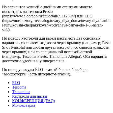
Из вариантов ковшей с двойными стенками можете
посмотреть на Tescoma Presto
(https://www.eldorado.ru/cat/detail/71112394/) или ELO
(https://moshoztorg.ru/catalog/tovary_dlya_doma/tovary-dlya-bani-i-
sauny/kovshi-cherpaki/kovsh-vodyanaya-banya-elo-1-5l-nerzh-
stal/).
По поводу кастрюли для варки пасты есть два основных
варианта - со сливом жидкости через крышку (например, Pasta
Si от Pensofal или любая другая кастрюля со сливом жидкости
через крышку) или со специальной вставкой-сеткой
(например, Tescoma Presto, Tramontina Allegra). Оба варианта
достаточно удобны и универсальны.
По поводу посуды ELO - самый большой выбор в
"Мосхозторге" (есть интернет-магазин).
ELO
Tescoma
Tramontina
Кастрюля для пасты
КОНФЕРЕНЦИЯ (FAQ)
Молоковарка