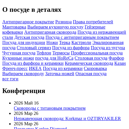
О посуде в деталях
Антипригарное покрытие
Розница
Права потребителей
Мантоварка
Выбираем кухонную посуду
Гейзерные
кофеварки
Антипригарная сковорода
Посуда из нержавеющей
стали
Детская посуда
Посуда с антипригарным покрытием
Посуда для индукции
Ножи
Терка
Кастрюли
Эмалированная
посуда
Столовый сервиз
Посуда из фарфора
Посуда из чугуна
Чугунная посуда
Тефлон
Термосы
Профессиональная посуда
Кухонные ножи
посуда для HoReCa
Столовая посуда
Фарфор
Посуда из фарфора и керамики
Керамическая сковорода
Казан
Френч-пресс
ИКЕА
Посуда из керамики
Скороварка
Выбираем сковороду
Заточка ножей
Опасная посуда
все тэги
Конференция
2026 Май 16
Сковороды с титановым покрытием
2026 Мар 26
Нержавеющая сковорода: Korkmaz и OZTIRYAKILER
2026 Мар 26
Покрытие Kaplon Diamond