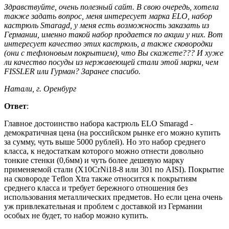
Здравствуйте, очень полезный сайт. В свою очередь, хотела
также задать вопрос, меня интересует марка ELO, набор
кастрюль Smaragd, у меня есть возможность заказать из
Германии, именно такой набор продается по акции у них. Вот
интересует качество этих кастрюль, а также сковородки
(они с тефлоновым покрытием), что Вы скажете??? И хуже
ли качество посуды из нержавеющей стали этой марки, чем
FISSLER или Гурман? Заранее спасибо.
Натали, г. Оренбург
Ответ
:
Главное достоинство набора кастрюль ELO Smaragd -
демократичная цена (на российском рынке его можно купить
за сумму, чуть выше 5000 рублей). Но это набор среднего
класса, к недостаткам которого можно отнести довольно
тонкие стенки (0,6мм) и чуть более дешевую марку
применяемой стали (X10CrNi18-8 или 301 по AISI). Покрытие
на сковороде Тeflon Xtra также относится к покрытиям
среднего класса и требует бережного отношения без
использования металлических предметов. Но если цена очень
уж привлекательная и проблем с доставкой из Германии
особых не будет, то набор можно купить.