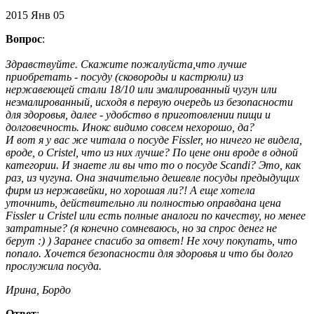
2015
Янв
05
Вопрос
:
Здравствуйте. Скажите пожалуйста,что лучше
приобретать - посуду (сковороды и кастрюли) из
нержавеющей стали 18/10 или эмалированный чугун или
неэмалированный, исходя в первую очередь из безопасности
для здоровья, далее - удобство в приготовлении пищи и
долговечность. Инокс видимо совсем нехорошо, да?
И вот я у вас же читала о посуде Fissler, но ничего не видела,
вроде, о Cristel, что из них лучше? По цене они вроде в одной
категории. И знаете ли вы что то о посуде Scandi? Это, как
раз, из чугуна. Она значительно дешевле посуды предыдущих
фирм из нержавейки, но хорошая ли?! А еще хотела
уточнить, действительно ли полностью оправдана цена
Fissler и Cristel или есть полные аналоги по качеству, но менее
затратные? (я конечно сомневаюсь, но за спрос денег не
берут :) ) Заранее спасибо за ответ! Не хочу покупать, что
попало. Хочется безопасности для здоровья и что бы долго
прослужила посуда.
Ирина, Бордо
Ответ
: