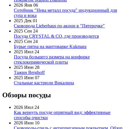
2026 Янв 06
Сотейник "Нева металл посуда" индукционный для
супа и вока
2025 Дек 01
Сковорода Lieberhaus по акции в "Пятерочке"
2025 Сен 24
Посуда CRYSTAL & CO, где производится
2025 Сен 24
Бурые пятна на мантоварке Kukmara
2025 Июл 24
Посуда большего размера на конфорке
стеклокерамической плиты
2025 Июн 28
Тажин Berghoff
2025 Июн 07
Стальные кастрюли Викалина
Обзоры посуды
2026 Июл 24
Как вернуть посуде опрятный вид: эффективные
способы очистки
2026 Июн 10
Сковороды-гриль с антипригарным покрытием. Обзор