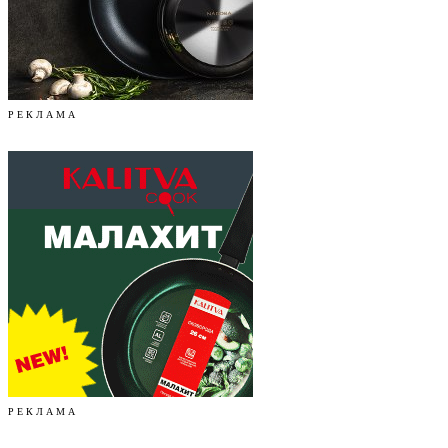
Р Е К Л А М А
Р Е К Л А М А