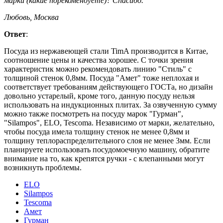
марки (какие порекомендуете)? Спасибо.
Любовь, Москва
Ответ
:
Посуда из нержавеющей стали TimA производится в Китае,
соотношение цены и качества хорошее. С точки зрения
характеристик можно рекомендовать линию "Стиль" с
толщиной стенок 0,8мм. Посуда "Амет" тоже неплохая и
соответствует требованиям действующего ГОСТа, но дизайн
довольно устарелый, кроме того, данную посуду нельзя
использовать на индукционных плитах. За озвученную сумму
можно также посмотреть на посуду марок "Гурман",
"Silampos", ELO, Tescoma. Независимо от марки, желательно,
чтобы посуда имела толщину стенок не менее 0,8мм и
толщину теплораспределительного слоя не менее 3мм. Если
планируете использовать посудомоечную машину, обратите
внимание на то, как крепятся ручки - с клепанными могут
возникнуть проблемы.
ELO
Silampos
Tescoma
Амет
Гурман