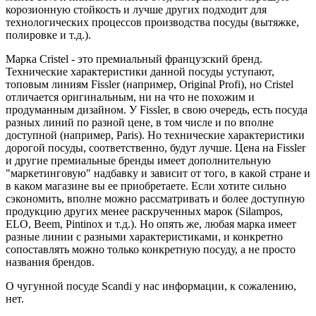
корозионную стойкость и лучше других подходит для
технологических процессов производства посуды (вытяжке,
полировке и т.д.).
Марка Cristel - это премиальный французский бренд.
Технические характеристики данной посуды уступают,
топовым линиям Fissler (например, Original Profi), но Cristel
отличается оригинальным, ни на что не похожим и
продуманным дизайном. У Fissler, в свою очередь, есть посуда
разных линий по разной цене, в том числе и по вполне
доступной (например, Paris). Но технические характеристики
дорогой посуды, соответственно, будут лучше. Цена на Fissler
и другие премиальные бренды имеет дополнительную
"маркетинговую" надбавку и зависит от того, в какой стране и
в каком магазине вы ее приобретаете. Если хотите сильно
сэкономить, вполне можно рассматривать и более доступную
продукцию других менее раскрученных марок (Silampos,
ELO, Beem, Pintinox и т.д.). Но опять же, любая марка имеет
разные линии с разными характеристиками, и конкретно
сопоставлять можно только конкретную посуду, а не просто
названия брендов.
О чугунной посуде Scandi у нас информации, к сожалению,
нет.