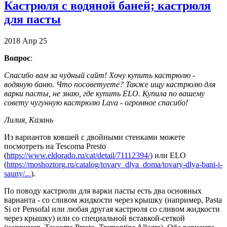
Кастрюля с водяной баней; кастрюля
для пасты
2018
Апр
25
Вопрос
:
Спасибо вам за чудный сайт! Хочу купить кастрюлю -
водяную баню. Что посоветуете? Также ищу кастрюлю для
варки пасты, не знаю, где купить ELO. Купила по вашему
совету чугунную кастрюлю Lava - огромное спасибо!
Лилия, Казань
Из вариантов ковшей с двойными стенками можете
посмотреть на Tescoma Presto
(
https://www.eldorado.ru/cat/detail/71112394/
) или ELO
(
https://moshoztorg.ru/catalog/tovary_dlya_doma/tovary-dlya-bani-i-
sauny/...
).
По поводу кастрюли для варки пасты есть два основных
варианта - со сливом жидкости через крышку (например, Pasta
Si от Pensofal или любая другая кастрюля со сливом жидкости
через крышку) или со специальной вставкой-сеткой