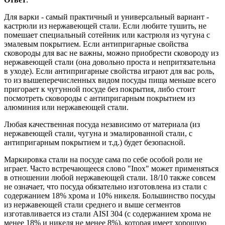
Для варки - самый практичный и универсальный вариант -
кастрюли из нержавеющей стали. Если любите тушить, не
помешает специальный сотейник или кастрюля из чугуна с
эмалевым покрытием. Если антипригарные свойства
сковороды для вас не важны, можно приобрести сковороду из
нержавеющей стали (она довольно проста и непритязательна
в уходе). Если антипригарные свойства играют для вас роль,
то из вышеперечисленных видом посуды пища меньше всего
пригорает к чугунной посуде без покрытия, либо стоит
посмотреть сковороды с антипригарным покрытием из
алюминия или нержавеющей стали.
Любая качественная посуда независимо от материала (из
нержавеющей стали, чугуна и эмалированной стали, с
антипригарным покрытием и т.д.) будет безопасной.
Маркировка стали на посуде сама по себе особой роли не
играет. Часто встречающееся слово "Inox" может применяться
в отношении любой нержавеющей стали. 18/10 также совсем
не означает, что посуда обязательно изготовлена из стали с
содержанием 18% хрома и 10% никеля. Большинство посуды
из нержавеющей стали среднего и выше сегментов
изготавливается из стали AISI 304 (с содержанием хрома не
менее 18% и никеля не менее 8%), которая имеет хорошую