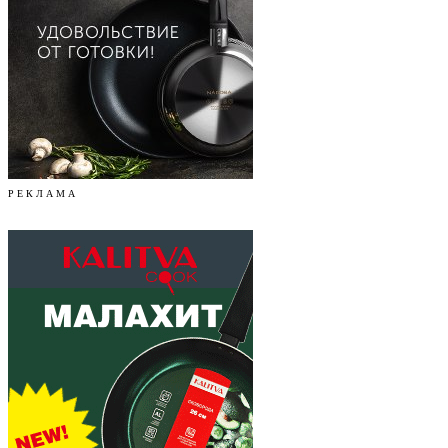
Р Е К Л А М А