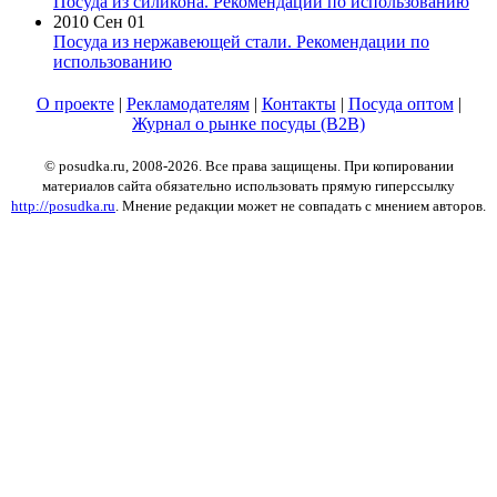
Посуда из силикона. Рекомендации по использованию
2010 Сен 01
Посуда из нержавеющей стали. Рекомендации по
использованию
О проекте
|
Рекламодателям
|
Контакты
|
Посуда оптом
|
Журнал о рынке посуды (B2B)
© posudka.ru, 2008-2026. Все права защищены. При копировании
материалов сайта обязательно использовать прямую гиперссылку
http://posudka.ru
. Мнение редакции может не совпадать с мнением авторов.