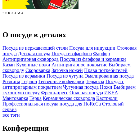
Р Е К Л А М А
О посуде в деталях
Посуда из нержавеющей стали
Посуда для индукции
Столовая
посуда
Детская посуда
Посуда из фарфора
Фарфор
Антипригарная сковорода
Посуда из фарфора и керамики
Казан
Кухонные ножи
Антипригарное покрытие
Выбираем
сковороду
Скороварка
Заточка ножей
Права потребителей
Посуда из керамики
Посуда из чугуна
Эмалированная посуда
Розница
Тефлон
Гейзерные кофеварки
Термосы
Посуда с
антипригарным покрытием
Чугунная посуда
Ножи
Выбираем
кухонную посуду
Френч-пресс
Опасная посуда
ИКЕА
Мантоварка
Терка
Керамическая сковорода
Кастрюли
Профессиональная посуда
посуда для HoReCa
Столовый
сервиз
все тэги
Конференция