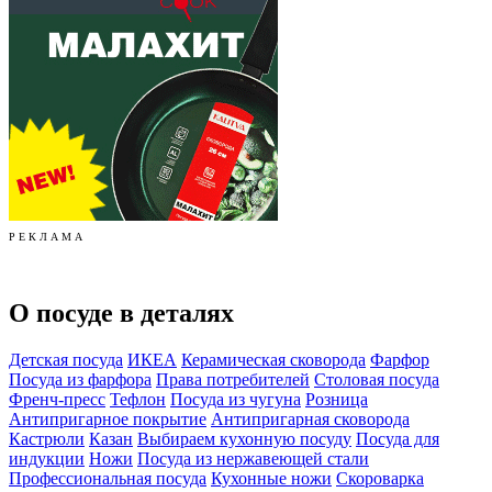
Р Е К Л А М А
О посуде в деталях
Детская посуда
ИКЕА
Керамическая сковорода
Фарфор
Посуда из фарфора
Права потребителей
Столовая посуда
Френч-пресс
Тефлон
Посуда из чугуна
Розница
Антипригарное покрытие
Антипригарная сковорода
Кастрюли
Казан
Выбираем кухонную посуду
Посуда для
индукции
Ножи
Посуда из нержавеющей стали
Профессиональная посуда
Кухонные ножи
Скороварка