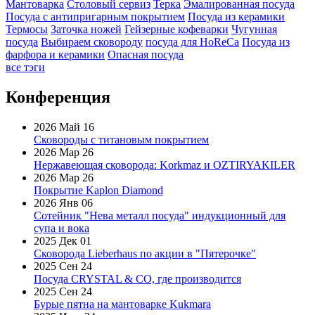
Мантоварка
Столовый сервиз
Терка
Эмалированная посуда
Посуда с антипригарным покрытием
Посуда из керамики
Термосы
Заточка ножей
Гейзерные кофеварки
Чугунная
посуда
Выбираем сковороду
посуда для HoReCa
Посуда из
фарфора и керамики
Опасная посуда
все тэги
Конференция
2026 Май 16
Сковороды с титановым покрытием
2026 Мар 26
Нержавеющая сковорода: Korkmaz и OZTIRYAKILER
2026 Мар 26
Покрытие Kaplon Diamond
2026 Янв 06
Сотейник "Нева металл посуда" индукционный для
супа и вока
2025 Дек 01
Сковорода Lieberhaus по акции в "Пятерочке"
2025 Сен 24
Посуда CRYSTAL & CO, где производится
2025 Сен 24
Бурые пятна на мантоварке Kukmara