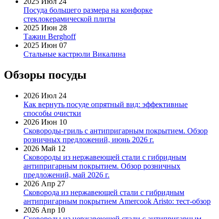
2025 Июл 24
Посуда большего размера на конфорке
стеклокерамической плиты
2025 Июн 28
Тажин Berghoff
2025 Июн 07
Стальные кастрюли Викалина
Обзоры посуды
2026 Июл 24
Как вернуть посуде опрятный вид: эффективные
способы очистки
2026 Июн 10
Сковороды-гриль с антипригарным покрытием. Обзор
розничных предложений, июнь 2026 г.
2026 Май 12
Сковороды из нержавеющей стали с гибридным
антипригарным покрытием. Обзор розничных
предложений, май 2026 г.
2026 Апр 27
Сковорода из нержавеющей стали с гибридным
антипригарным покрытием Amercook Aristo: тест-обзор
2026 Апр 10
Сковороды из нержавеющей стали с антипригарным